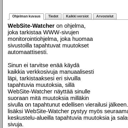
Ohjelman kuvaus
Tiedot
Kaikki versiot
Arvostelut
WebSite-Watcher
on ohjelma,
joka tarkistaa WWW-sivujen
monitorointiohjelma, joka huomaa
sivustoilla tapahtuvat muutokset
automaattisesti.
Sinun ei tarvitse enää käydä
kaikkia verkkosivuja manuaalisesti
läpi, tarkistaaksesi eri sivuilla
tapahtuvia muutoksia, sillä
WebSite-Watcher näyttää sinulle
suoraan mitä muutoksia milläkin
sivulla on tapahtunut edellisen vierailusi jälke
lisäksi WebSite-Watcher pystyy myös seuraama
keskustelu-alueilla tapahtuvia muutoksia ja sala
sivuja.