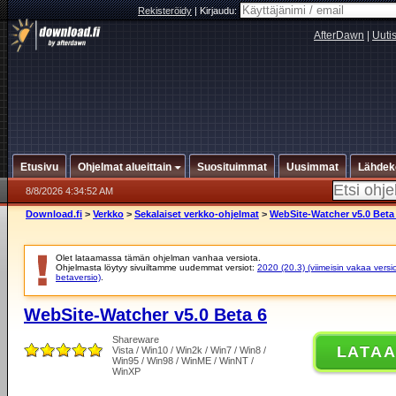
Rekisteröidy
|
Kirjaudu:
AfterDawn
|
Uuti
Etusivu
Ohjelmat alueittain
Suosituimmat
Uusimmat
Lähdek
8/8/2026 4:34:52 AM
Download.fi
>
Verkko
>
Sekalaiset verkko-ohjelmat
>
WebSite-Watcher v5.0 Beta
Olet lataamassa tämän ohjelman vanhaa versiota.
Ohjelmasta löytyy sivuiltamme uudemmat versiot:
2020 (20.3) (viimeisin vakaa versi
betaversio)
.
WebSite-Watcher v5.0 Beta 6
Shareware
LATA
Vista / Win10 / Win2k / Win7 / Win8 /
Win95 / Win98 / WinME / WinNT /
WinXP