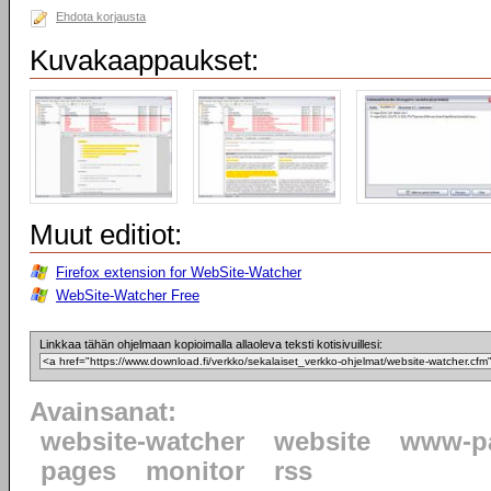
Ehdota korjausta
Kuvakaappaukset:
Muut editiot:
Firefox extension for WebSite-Watcher
WebSite-Watcher Free
Linkkaa tähän ohjelmaan kopioimalla allaoleva teksti kotisivuillesi:
Avainsanat:
website-watcher
website
www-p
pages
monitor
rss