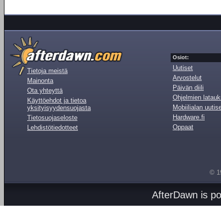
Osiot:
Uutiset
Tietoja meistä
Arvostelut
Mainonta
Päivän diili
Ota yhteyttä
Ohjelmien latauk
Käyttöehdot ja tietoa
Mobiilialan uutis
yksityisyydensuojasta
Hardware.fi
Tietosuojaseloste
Oppaat
Lehdistötiedotteet
© 1
AfterDawn is p