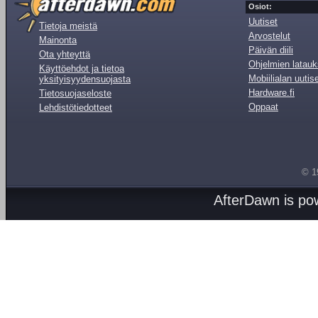
Osiot:
Uutiset
Tietoja meistä
Arvostelut
Mainonta
Päivän diili
Ota yhteyttä
Ohjelmien latauk
Käyttöehdot ja tietoa
Mobiilialan uutis
yksityisyydensuojasta
Hardware.fi
Tietosuojaseloste
Oppaat
Lehdistötiedotteet
© 1
AfterDawn is p