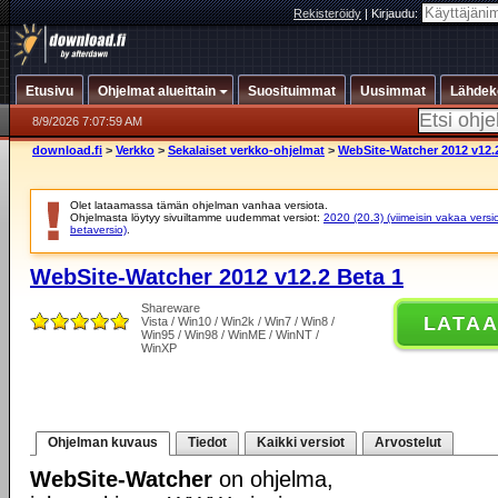
Rekisteröidy
|
Kirjaudu:
Etusivu
Ohjelmat alueittain
Suosituimmat
Uusimmat
Lähdek
8/9/2026 7:07:59 AM
download.fi
>
Verkko
>
Sekalaiset verkko-ohjelmat
>
WebSite-Watcher 2012 v12.
Olet lataamassa tämän ohjelman vanhaa versiota.
Ohjelmasta löytyy sivuiltamme uudemmat versiot:
2020 (20.3) (viimeisin vakaa versi
betaversio)
.
WebSite-Watcher 2012 v12.2 Beta 1
Shareware
LATA
Vista / Win10 / Win2k / Win7 / Win8 /
Win95 / Win98 / WinME / WinNT /
WinXP
Ohjelman kuvaus
Tiedot
Kaikki versiot
Arvostelut
WebSite-Watcher
on ohjelma,