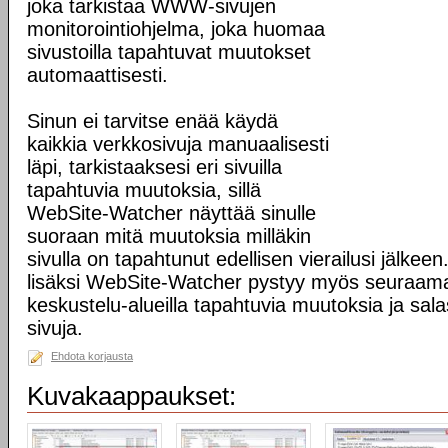
joka tarkistaa WWW-sivujen
monitorointiohjelma, joka huomaa
sivustoilla tapahtuvat muutokset
automaattisesti.
Sinun ei tarvitse enää käydä
kaikkia verkkosivuja manuaalisesti
läpi, tarkistaaksesi eri sivuilla
tapahtuvia muutoksia, sillä
WebSite-Watcher näyttää sinulle
suoraan mitä muutoksia milläkin
sivulla on tapahtunut edellisen vierailusi jälke
lisäksi WebSite-Watcher pystyy myös seuraama
keskustelu-alueilla tapahtuvia muutoksia ja sala
sivuja.
Ehdota korjausta
Kuvakaappaukset: