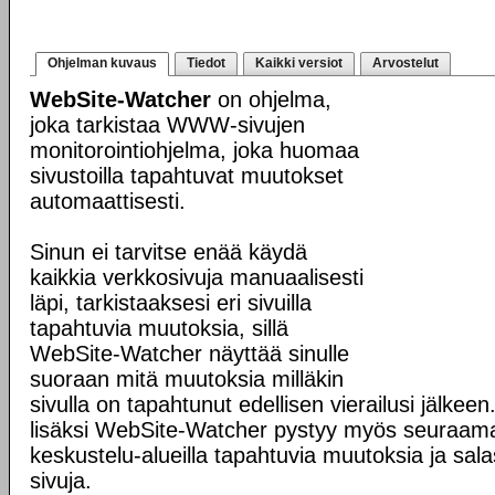
Ohjelman kuvaus
Tiedot
Kaikki versiot
Arvostelut
WebSite-Watcher
on ohjelma,
joka tarkistaa WWW-sivujen
monitorointiohjelma, joka huomaa
sivustoilla tapahtuvat muutokset
automaattisesti.
Sinun ei tarvitse enää käydä
kaikkia verkkosivuja manuaalisesti
läpi, tarkistaaksesi eri sivuilla
tapahtuvia muutoksia, sillä
WebSite-Watcher näyttää sinulle
suoraan mitä muutoksia milläkin
sivulla on tapahtunut edellisen vierailusi jälke
lisäksi WebSite-Watcher pystyy myös seuraama
keskustelu-alueilla tapahtuvia muutoksia ja sala
sivuja.