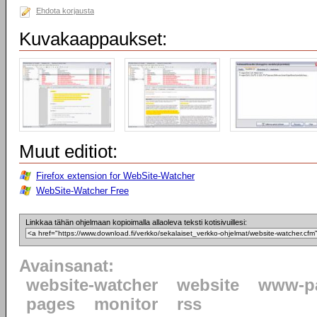
Ehdota korjausta
Kuvakaappaukset:
Muut editiot:
Firefox extension for WebSite-Watcher
WebSite-Watcher Free
Linkkaa tähän ohjelmaan kopioimalla allaoleva teksti kotisivuillesi:
Avainsanat:
website-watcher
website
www-p
pages
monitor
rss