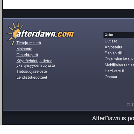
Osiot:
Uutiset
Tietoja meistä
Arvostelut
Mainonta
Päivän diili
Ota yhteyttä
Ohjelmien latauk
Käyttöehdot ja tietoa
Mobiilialan uutis
yksityisyydensuojasta
Hardware.fi
Tietosuojaseloste
Oppaat
Lehdistötiedotteet
© 1
AfterDawn is p