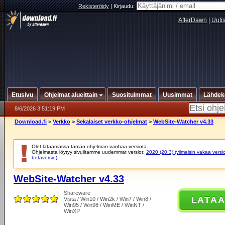
Rekisteröidy
|
Kirjaudu:
AfterDawn
|
Uuti
Etusivu
Ohjelmat alueittain
Suosituimmat
Uusimmat
Lähdek
8/6/2026 3:51:19 PM
Download.fi
>
Verkko
>
Sekalaiset verkko-ohjelmat
>
WebSite-Watcher v4.33
Olet lataamassa tämän ohjelman vanhaa versiota.
Ohjelmasta löytyy sivuiltamme uudemmat versiot:
2020 (20.3) (viimeisin vakaa versi
betaversio)
.
WebSite-Watcher v4.33
Shareware
LATA
Vista / Win10 / Win2k / Win7 / Win8 /
Win95 / Win98 / WinME / WinNT /
WinXP