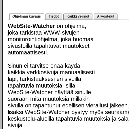
Ohjelman kuvaus
Tiedot
Kaikki versiot
Arvostelut
WebSite-Watcher
on ohjelma,
joka tarkistaa WWW-sivujen
monitorointiohjelma, joka huomaa
sivustoilla tapahtuvat muutokset
automaattisesti.
Sinun ei tarvitse enää käydä
kaikkia verkkosivuja manuaalisesti
läpi, tarkistaaksesi eri sivuilla
tapahtuvia muutoksia, sillä
WebSite-Watcher näyttää sinulle
suoraan mitä muutoksia milläkin
sivulla on tapahtunut edellisen vierailusi jälke
lisäksi WebSite-Watcher pystyy myös seuraama
keskustelu-alueilla tapahtuvia muutoksia ja sala
sivuja.