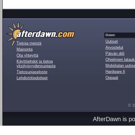
Osiot:
Uutiset
Tietoja meistä
Arvostelut
Mainonta
Päivän diili
Ota yhteyttä
Ohjelmien latauk
Käyttöehdot ja tietoa
Mobiilialan uutis
yksityisyydensuojasta
Hardware.fi
Tietosuojaseloste
Oppaat
Lehdistötiedotteet
© 1
AfterDawn is p