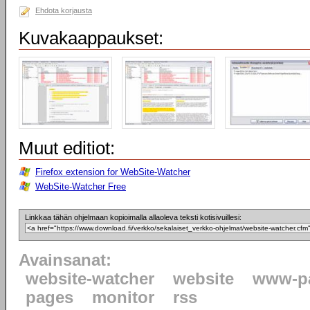
Ehdota korjausta
Kuvakaappaukset:
Muut editiot:
Firefox extension for WebSite-Watcher
WebSite-Watcher Free
Linkkaa tähän ohjelmaan kopioimalla allaoleva teksti kotisivuillesi:
Avainsanat:
website-watcher
website
www-p
pages
monitor
rss