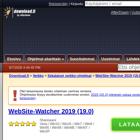
Rekisteröidy
|
Kirjaudu:
AfterDawn
|
Uuti
Etusivu
Ohjelmat alueittain
Suosituimmat
Uusimmat
Lähdek
8/7/2026 4:44:45 PM
Download.fi
>
Verkko
>
Sekalaiset verkko-ohjelmat
>
WebSite-Watcher 2019 (19.
Olet lataamassa tämän ohjelman vanhaa versiota.
Ohjelmasta löytyy sivuiltamme uudemmat versiot:
2020 (20.3) (viimeisin vakaa versi
betaversio)
.
WebSite-Watcher 2019 (19.0)
Shareware
LATA
Vista / Win10 / Win2k / Win7 / Win8 /
Win95 / Win98 / WinME / WinNT /
WinXP