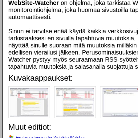
WebSite-Watcher
on ohjelma, joka tarkistaa
monitorointiohjelma, joka huomaa sivustoilla t
automaattisesti.
Sinun ei tarvitse enää käydä kaikkia verkkosivuj
tarkistaaksesi eri sivuilla tapahtuvia muutoksia
näyttää sinulle suoraan mitä muutoksia milläkin
edellisen vierailusi jälkeen. Perusominaisuuksie
Watcher pystyy myös seuraamaan RSS-syötteitä
tapahtuvia muutoksia ja salasanalla suojattuja s
Kuvakaappaukset:
Muut editiot:
Firefox extension for WebSite-Watcher