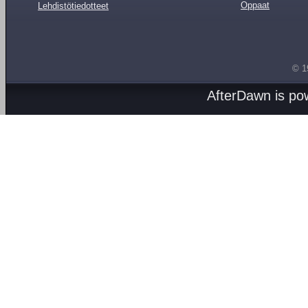
Oppaat
Lehdistötiedotteet
© 1
AfterDawn is p