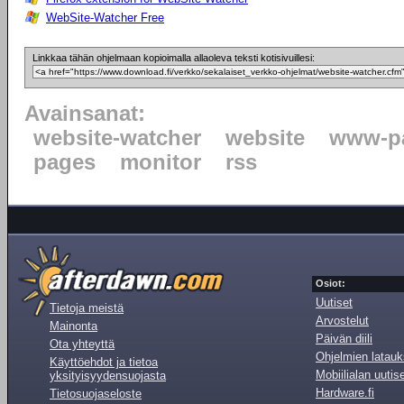
WebSite-Watcher Free
Linkkaa tähän ohjelmaan kopioimalla allaoleva teksti kotisivuillesi:
Avainsanat:
website-watcher
website
www-p
pages
monitor
rss
Osiot:
Uutiset
Tietoja meistä
Arvostelut
Mainonta
Päivän diili
Ota yhteyttä
Ohjelmien latauk
Käyttöehdot ja tietoa
Mobiilialan uutis
yksityisyydensuojasta
Hardware.fi
Tietosuojaseloste