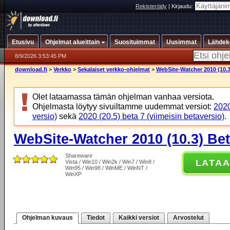
Rekisteröidy
|
Kirjaudu:
Etusivu
Ohjelmat alueittain
Suosituimmat
Uusimmat
Lähdek
8/9/2026 3:53:45 PM
download.fi
>
Verkko
>
Sekalaiset verkko-ohjelmat
>
WebSite-Watcher 2010 (10.3
Olet lataamassa tämän ohjelman vanhaa versiota.
Ohjelmasta löytyy sivuiltamme uudemmat versiot:
2020
versio)
sekä
2020 (20.5) beta 7 (viimeisin betaversio)
.
WebSite-Watcher 2010 (10.3) Bet
Shareware
LATA
Vista / Win10 / Win2k / Win7 / Win8 /
Win95 / Win98 / WinME / WinNT /
WinXP
Ohjelman kuvaus
Tiedot
Kaikki versiot
Arvostelut