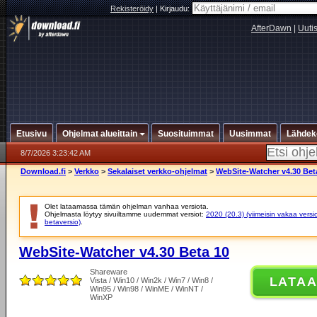
Rekisteröidy
|
Kirjaudu:
AfterDawn
|
Uuti
Etusivu
Ohjelmat alueittain
Suosituimmat
Uusimmat
Lähdek
8/7/2026 3:23:42 AM
Download.fi
>
Verkko
>
Sekalaiset verkko-ohjelmat
>
WebSite-Watcher v4.30 Bet
Olet lataamassa tämän ohjelman vanhaa versiota.
Ohjelmasta löytyy sivuiltamme uudemmat versiot:
2020 (20.3) (viimeisin vakaa versi
betaversio)
.
WebSite-Watcher v4.30 Beta 10
Shareware
LATA
Vista / Win10 / Win2k / Win7 / Win8 /
Win95 / Win98 / WinME / WinNT /
WinXP