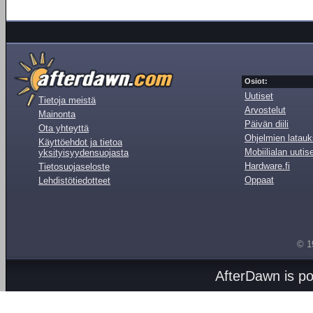
Osiot:
Uutiset
Tietoja meistä
Arvostelut
Mainonta
Päivän diili
Ota yhteyttä
Ohjelmien latauk
Käyttöehdot ja tietoa
Mobiilialan uutis
yksityisyydensuojasta
Hardware.fi
Tietosuojaseloste
Oppaat
Lehdistötiedotteet
© 1
AfterDawn is p