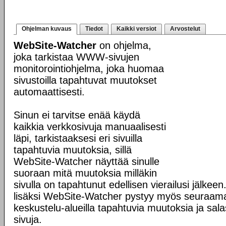
Ohjelman kuvaus
Tiedot
Kaikki versiot
Arvostelut
WebSite-Watcher
on ohjelma,
joka tarkistaa WWW-sivujen
monitorointiohjelma, joka huomaa
sivustoilla tapahtuvat muutokset
automaattisesti.
Sinun ei tarvitse enää käydä
kaikkia verkkosivuja manuaalisesti
läpi, tarkistaaksesi eri sivuilla
tapahtuvia muutoksia, sillä
WebSite-Watcher näyttää sinulle
suoraan mitä muutoksia milläkin
sivulla on tapahtunut edellisen vierailusi jälke
lisäksi WebSite-Watcher pystyy myös seuraama
keskustelu-alueilla tapahtuvia muutoksia ja sala
sivuja.