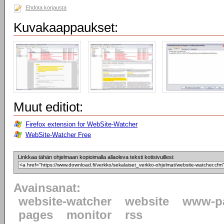
Ehdota korjausta
Kuvakaappaukset:
Muut editiot:
Firefox extension for WebSite-Watcher
WebSite-Watcher Free
Linkkaa tähän ohjelmaan kopioimalla allaoleva teksti kotisivuillesi:
Avainsanat:
website-watcher
website
www-p
pages
monitor
rss