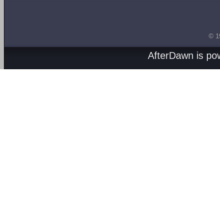
© 1
AfterDawn is p