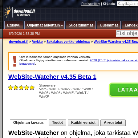
Rekisteröidy
|
Kirjaudu:
Etusivu
Ohjelmat alueittain
Suosituimmat
Uusimmat
Lähdek
8/9/2026 1:53:38 PM
download.fi
>
Verkko
>
Sekalaiset verkko-ohjelmat
>
WebSite-Watcher v4.35 Bet
Olet lataamassa tämän ohjelman vanhaa versiota.
Ohjelmasta löytyy sivuiltamme uudemmat versiot:
2020 (20.3) (viimeisin vakaa versi
betaversio)
.
WebSite-Watcher v4.35 Beta 1
Shareware
LATA
Vista / Win10 / Win2k / Win7 / Win8 /
Win95 / Win98 / WinME / WinNT /
WinXP
Ohjelman kuvaus
Tiedot
Kaikki versiot
Arvostelut
WebSite-Watcher
on ohjelma, joka tarkistaa