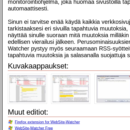
monitorointiohjelma, joka huomaa sivustoilla t
automaattisesti.
Sinun ei tarvitse enää käydä kaikkia verkkosivuj
tarkistaaksesi eri sivuilla tapahtuvia muutoksia
näyttää sinulle suoraan mitä muutoksia milläkin
edellisen vierailusi jälkeen. Perusominaisuuksie
Watcher pystyy myös seuraamaan RSS-syötteitä
tapahtuvia muutoksia ja salasanalla suojattuja s
Kuvakaappaukset:
Muut editiot:
Firefox extension for WebSite-Watcher
WebSite-Watcher Free