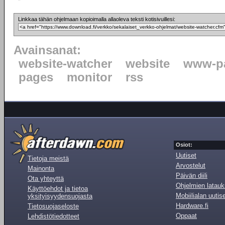
Linkkaa tähän ohjelmaan kopioimalla allaoleva teksti kotisivuillesi:
Avainsanat:
website-watcher
website
www-p
pages
monitor
rss
Osiot:
Uutiset
Tietoja meistä
Arvostelut
Mainonta
Päivän diili
Ota yhteyttä
Ohjelmien latauk
Käyttöehdot ja tietoa
Mobiilialan uutis
yksityisyydensuojasta
Hardware.fi
Tietosuojaseloste
Oppaat
Lehdistötiedotteet