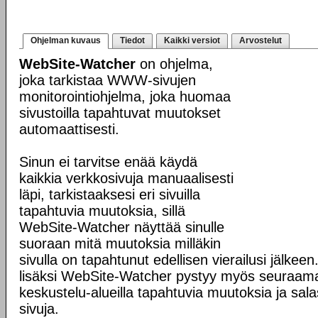
Ohjelman kuvaus
Tiedot
Kaikki versiot
Arvostelut
WebSite-Watcher
on ohjelma,
joka tarkistaa WWW-sivujen
monitorointiohjelma, joka huomaa
sivustoilla tapahtuvat muutokset
automaattisesti.
Sinun ei tarvitse enää käydä
kaikkia verkkosivuja manuaalisesti
läpi, tarkistaaksesi eri sivuilla
tapahtuvia muutoksia, sillä
WebSite-Watcher näyttää sinulle
suoraan mitä muutoksia milläkin
sivulla on tapahtunut edellisen vierailusi jälke
lisäksi WebSite-Watcher pystyy myös seuraama
keskustelu-alueilla tapahtuvia muutoksia ja sala
sivuja.