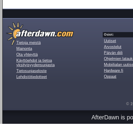
Osiot:
Uutiset
Tietoja meistä
Arvostelut
Mainonta
Päivän diili
Ota yhteyttä
Ohjelmien latauk
Käyttöehdot ja tietoa
Mobiilialan uutis
yksityisyydensuojasta
Hardware.fi
Tietosuojaseloste
Oppaat
Lehdistötiedotteet
© 1
AfterDawn is p