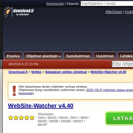
Rekisteröidy
|
Kirjaudu:
AfterDawn
|
Uuti
Etusivu
Ohjelmat alueittain
Suosituimmat
Uusimmat
Lähdek
8/6/2026 6:27:23 PM
Download.fi
>
Verkko
>
Sekalaiset verkko-ohjelmat
>
WebSite-Watcher v4.40
Olet lataamassa tämän ohjelman vanhaa versiota.
Ohjelmasta löytyy sivuiltamme uudemmat versiot:
2020 (20.3) (viimeisin vakaa versi
betaversio)
.
WebSite-Watcher v4.40
Shareware
LATA
Vista / Win10 / Win2k / Win7 / Win8 /
Win95 / Win98 / WinME / WinNT /
WinXP