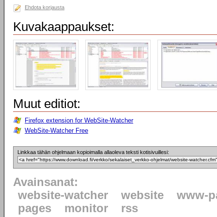
Ehdota korjausta
Kuvakaappaukset:
Muut editiot:
Firefox extension for WebSite-Watcher
WebSite-Watcher Free
Linkkaa tähän ohjelmaan kopioimalla allaoleva teksti kotisivuillesi:
Avainsanat:
website-watcher
website
www-p
pages
monitor
rss