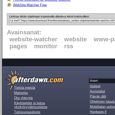
WebSite-Watcher Free
Linkkaa tähän ohjelmaan kopioimalla allaoleva teksti kotisivuillesi:
Avainsanat:
website-watcher
website
www-p
pages
monitor
rss
Osiot:
Uutiset
Tietoja meistä
Arvostelut
Mainonta
Päivän diili
Ota yhteyttä
Ohjelmien latauk
Käyttöehdot ja tietoa
Mobiilialan uutis
yksityisyydensuojasta
Hardware.fi
Tietosuojaseloste