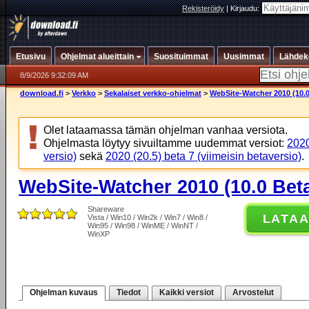
Rekisteröidy
|
Kirjaudu:
Etusivu
Ohjelmat alueittain
Suosituimmat
Uusimmat
Lähdek
8/9/2026 9:32:09 AM
download.fi
>
Verkko
>
Sekalaiset verkko-ohjelmat
>
WebSite-Watcher 2010 (10.0
Olet lataamassa tämän ohjelman vanhaa versiota.
Ohjelmasta löytyy sivuiltamme uudemmat versiot:
2020
versio)
sekä
2020 (20.5) beta 7 (viimeisin betaversio)
.
WebSite-Watcher 2010 (10.0 Beta
Shareware
LATA
Vista / Win10 / Win2k / Win7 / Win8 /
Win95 / Win98 / WinME / WinNT /
WinXP
Ohjelman kuvaus
Tiedot
Kaikki versiot
Arvostelut