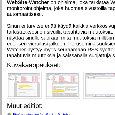
WebSite-Watcher
on ohjelma, joka tarkistaa
monitorointiohjelma, joka huomaa sivustoilla t
automaattisesti.
Sinun ei tarvitse enää käydä kaikkia verkkosivuj
tarkistaaksesi eri sivuilla tapahtuvia muutoksia
näyttää sinulle suoraan mitä muutoksia milläkin
edellisen vierailusi jälkeen. Perusominaisuuksie
Watcher pystyy myös seuraamaan RSS-syötteitä
tapahtuvia muutoksia ja salasanalla suojattuja s
Kuvakaappaukset:
Muut editiot:
Firefox extension for WebSite-Watcher