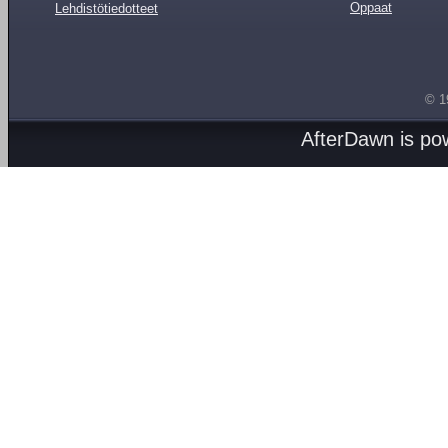
Oppaat
Lehdistötiedotteet
© 1
AfterDawn is p