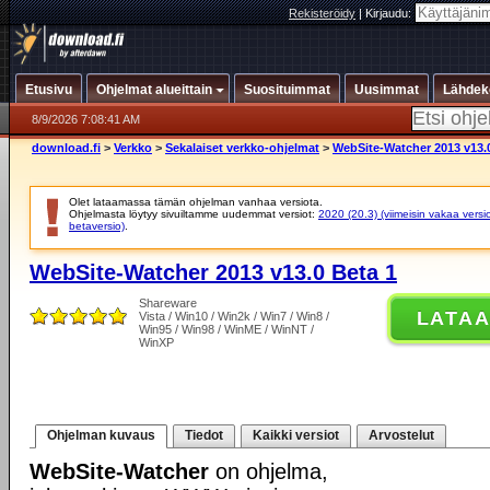
Rekisteröidy
|
Kirjaudu:
Etusivu
Ohjelmat alueittain
Suosituimmat
Uusimmat
Lähdek
8/9/2026 7:08:41 AM
download.fi
>
Verkko
>
Sekalaiset verkko-ohjelmat
>
WebSite-Watcher 2013 v13.
Olet lataamassa tämän ohjelman vanhaa versiota.
Ohjelmasta löytyy sivuiltamme uudemmat versiot:
2020 (20.3) (viimeisin vakaa versi
betaversio)
.
WebSite-Watcher 2013 v13.0 Beta 1
Shareware
LATA
Vista / Win10 / Win2k / Win7 / Win8 /
Win95 / Win98 / WinME / WinNT /
WinXP
Ohjelman kuvaus
Tiedot
Kaikki versiot
Arvostelut
WebSite-Watcher
on ohjelma,