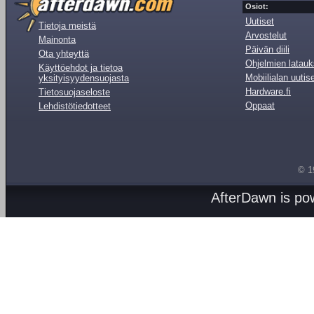
Osiot:
Uutiset
Tietoja meistä
Arvostelut
Mainonta
Päivän diili
Ota yhteyttä
Ohjelmien latauk
Käyttöehdot ja tietoa
Mobiilialan uutis
yksityisyydensuojasta
Hardware.fi
Tietosuojaseloste
Oppaat
Lehdistötiedotteet
© 1
AfterDawn is p