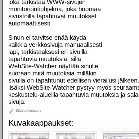
joka tarkistaa WWW-sivujen
monitorointiohjelma, joka huomaa
sivustoilla tapahtuvat muutokset
automaattisesti.
Sinun ei tarvitse enää käydä
kaikkia verkkosivuja manuaalisesti
läpi, tarkistaaksesi eri sivuilla
tapahtuvia muutoksia, sillä
WebSite-Watcher näyttää sinulle
suoraan mitä muutoksia milläkin
sivulla on tapahtunut edellisen vierailusi jälke
lisäksi WebSite-Watcher pystyy myös seuraama
keskustelu-alueilla tapahtuvia muutoksia ja sala
sivuja.
Ehdota korjausta
Kuvakaappaukset: