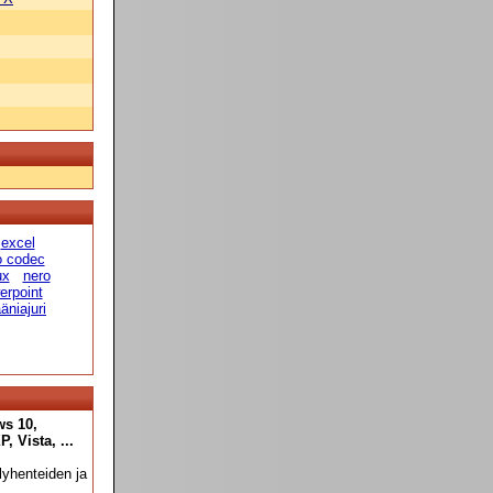
excel
o codec
ux
nero
erpoint
äniajuri
ws 10,
 Vista, ...
yhenteiden ja