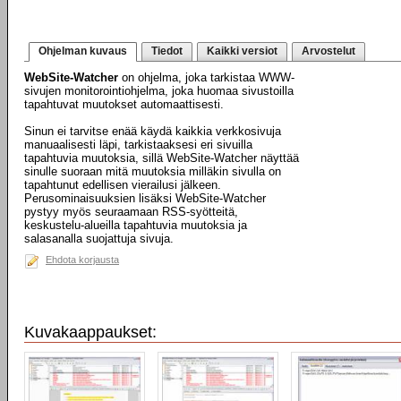
Ohjelman kuvaus
Tiedot
Kaikki versiot
Arvostelut
WebSite-Watcher
on ohjelma, joka tarkistaa WWW-
sivujen monitorointiohjelma, joka huomaa sivustoilla
tapahtuvat muutokset automaattisesti.
Sinun ei tarvitse enää käydä kaikkia verkkosivuja
manuaalisesti läpi, tarkistaaksesi eri sivuilla
tapahtuvia muutoksia, sillä WebSite-Watcher näyttää
sinulle suoraan mitä muutoksia milläkin sivulla on
tapahtunut edellisen vierailusi jälkeen.
Perusominaisuuksien lisäksi WebSite-Watcher
pystyy myös seuraamaan RSS-syötteitä,
keskustelu-alueilla tapahtuvia muutoksia ja
salasanalla suojattuja sivuja.
Ehdota korjausta
Kuvakaappaukset: