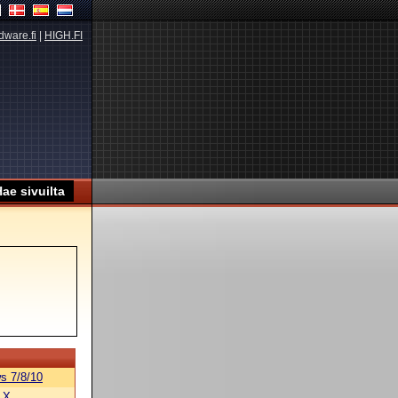
dware.fi
|
HIGH.FI
s 7/8/10
 X