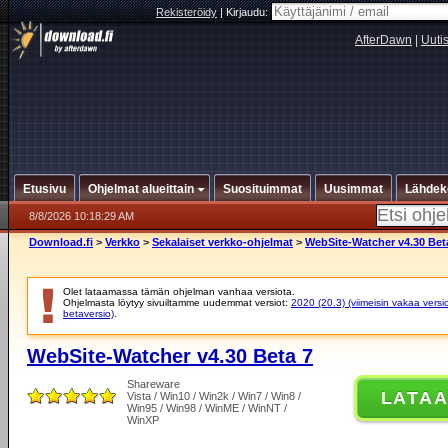
Rekisteröidy
|
Kirjaudu:
AfterDawn
|
Uuti
Etusivu
Ohjelmat alueittain
Suosituimmat
Uusimmat
Lähdek
8/8/2026 10:18:29 AM
Download.fi
>
Verkko
>
Sekalaiset verkko-ohjelmat
>
WebSite-Watcher v4.30 Bet
Olet lataamassa tämän ohjelman vanhaa versiota.
Ohjelmasta löytyy sivuiltamme uudemmat versiot:
2020 (20.3) (viimeisin vakaa versi
betaversio)
.
WebSite-Watcher v4.30 Beta 7
Shareware
LATA
Vista / Win10 / Win2k / Win7 / Win8 /
Win95 / Win98 / WinME / WinNT /
WinXP