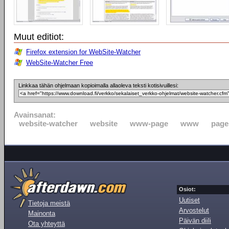
Muut editiot:
Firefox extension for WebSite-Watcher
WebSite-Watcher Free
Linkkaa tähän ohjelmaan kopioimalla allaoleva teksti kotisivuillesi:
Avainsanat:
website-watcher
website
www-page
www
page
Osiot:
Uutiset
Tietoja meistä
Arvostelut
Mainonta
Päivän diili
Ota yhteyttä