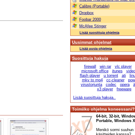
Calibre (Portable)
Dropbox
Foobar 2000
McAfee Stinger
Lisää suosittuja ohjelmia
Uusimmat ohjelmat
Lisää uusia ohjelmia
Suosittuja hakuja
firewall
win rar
vlc player
microsoft office
itunes
vide
flash player
u torrent
ati
lin
mkv to mp4
cc-cleaner
pow
virustorjunta
codec
opera
ä
x3 player
freeware
Lisää suosittuja hakuja..
Toimiiko ohjelma koneessani?
64-bit, 32-bit, Windo
Portable, Windows XP,
Menikö sormi suuhun l
käsitteiden kanssa?