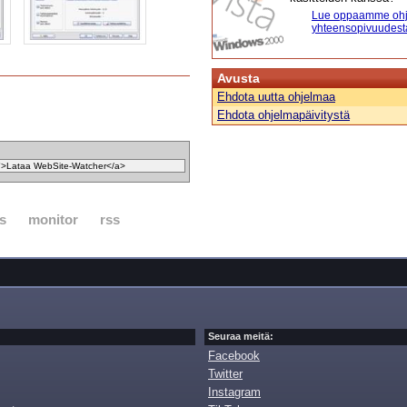
Lue oppaamme ohj
yhteensopivuudest
Avusta
Ehdota uutta ohjelmaa
Ehdota ohjelmapäivitystä
s
monitor
rss
Seuraa meitä:
Facebook
Twitter
Instagram