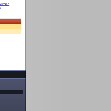
elmien
a