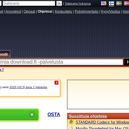
|
Salasana hukassa
set
|
Arvostelut
|
Oppaat
|
Ohjelmat
|
Keskustelu
|
Puhelinvertailu
|
Kysy/Vastaa
|
Har
oodit
a 7
X
o)
sekä
2020 (20.5) beta 7 (viimeisin
A
OSTA
Suosittuja ohjelmia
STANDARD Codecs for Window
Mozilla Thunderbird for Mac OS