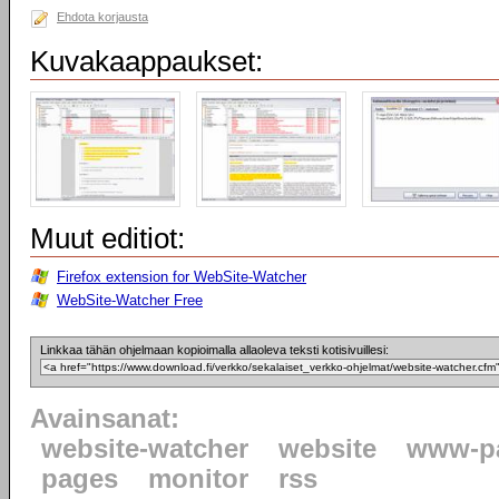
Ehdota korjausta
Kuvakaappaukset:
Muut editiot:
Firefox extension for WebSite-Watcher
WebSite-Watcher Free
Linkkaa tähän ohjelmaan kopioimalla allaoleva teksti kotisivuillesi:
Avainsanat:
website-watcher
website
www-p
pages
monitor
rss