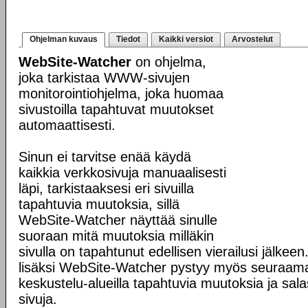
Ohjelman kuvaus
Tiedot
Kaikki versiot
Arvostelut
WebSite-Watcher
on ohjelma,
joka tarkistaa WWW-sivujen
monitorointiohjelma, joka huomaa
sivustoilla tapahtuvat muutokset
automaattisesti.
Sinun ei tarvitse enää käydä
kaikkia verkkosivuja manuaalisesti
läpi, tarkistaaksesi eri sivuilla
tapahtuvia muutoksia, sillä
WebSite-Watcher näyttää sinulle
suoraan mitä muutoksia milläkin
sivulla on tapahtunut edellisen vierailusi jälke
lisäksi WebSite-Watcher pystyy myös seuraama
keskustelu-alueilla tapahtuvia muutoksia ja sala
sivuja.