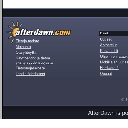
Osiot:
Uutiset
Tietoja meistä
Arvostelut
Mainonta
Päivän diili
Ota yhteyttä
Ohjelmien latauk
Käyttöehdot ja tietoa
Mobiilialan uutis
yksityisyydensuojasta
Hardware.fi
Tietosuojaseloste
Oppaat
Lehdistötiedotteet
© 1
AfterDawn is p