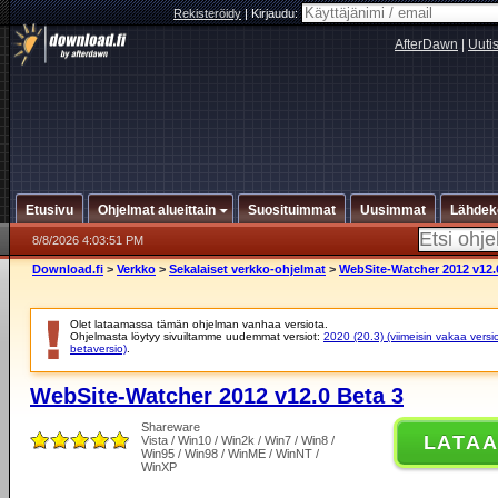
Rekisteröidy
|
Kirjaudu:
AfterDawn
|
Uuti
Etusivu
Ohjelmat alueittain
Suosituimmat
Uusimmat
Lähdek
8/8/2026 4:03:51 PM
Download.fi
>
Verkko
>
Sekalaiset verkko-ohjelmat
>
WebSite-Watcher 2012 v12.
Olet lataamassa tämän ohjelman vanhaa versiota.
Ohjelmasta löytyy sivuiltamme uudemmat versiot:
2020 (20.3) (viimeisin vakaa versi
betaversio)
.
WebSite-Watcher 2012 v12.0 Beta 3
Shareware
LATA
Vista / Win10 / Win2k / Win7 / Win8 /
Win95 / Win98 / WinME / WinNT /
WinXP