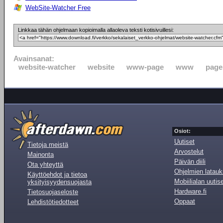
WebSite-Watcher Free
Linkkaa tähän ohjelmaan kopioimalla allaoleva teksti kotisivuillesi:
Avainsanat:
website-watcher
website
www-page
www
page
Osiot:
Uutiset
Tietoja meistä
Arvostelut
Mainonta
Päivän diili
Ota yhteyttä
Ohjelmien latauk
Käyttöehdot ja tietoa
Mobiilialan uutis
yksityisyydensuojasta
Hardware.fi
Tietosuojaseloste
Oppaat
Lehdistötiedotteet