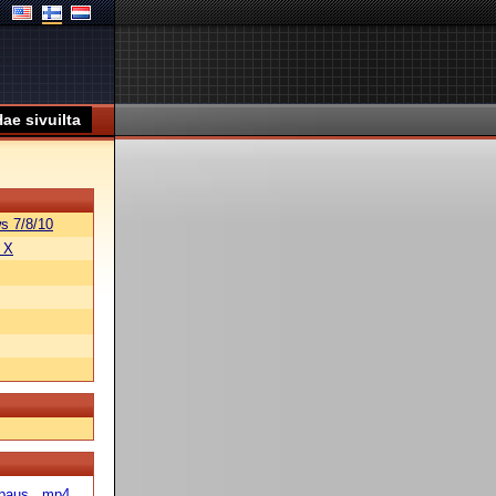
s 7/8/10
 X
paus
mp4