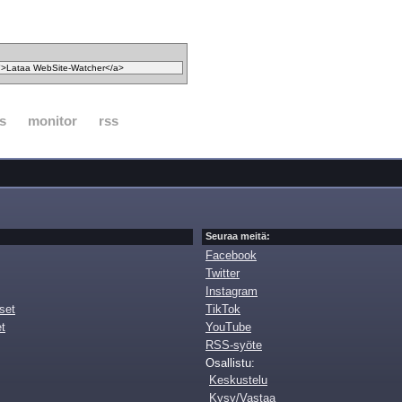
s
monitor
rss
Seuraa meitä:
Facebook
Twitter
Instagram
set
TikTok
et
YouTube
RSS-syöte
Osallistu:
Keskustelu
Kysy/Vastaa