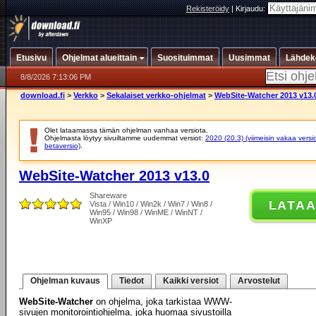
Rekisteröidy
|
Kirjaudu:
Etusivu
Ohjelmat alueittain
Suosituimmat
Uusimmat
Lähdek
8/8/2026 7:13:06 PM
download.fi
>
Verkko
>
Sekalaiset verkko-ohjelmat
>
WebSite-Watcher 2013 v13.
Olet lataamassa tämän ohjelman vanhaa versiota.
Ohjelmasta löytyy sivuiltamme uudemmat versiot:
2020 (20.3) (viimeisin vakaa versi
betaversio)
.
WebSite-Watcher 2013 v13.0
Shareware
LATA
Vista / Win10 / Win2k / Win7 / Win8 /
Win95 / Win98 / WinME / WinNT /
WinXP
Ohjelman kuvaus
Tiedot
Kaikki versiot
Arvostelut
WebSite-Watcher
on ohjelma, joka tarkistaa WWW-
sivujen monitorointiohjelma, joka huomaa sivustoilla