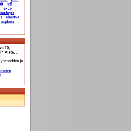
it
pdf
excel
diaplayer
us
eheytys
 explorer
ws 10,
 Vista, ...
yhenteiden ja
elmien
a