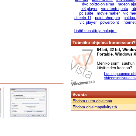
dvd poltto-ohjelma
radeon ajur
x3 player
virustentorjunta
ati
pc suite
movie maker
vlc me
directx 11
paint shop pro
pakka
vlc player
powerpoint
internet
Lisää suosittuja hakuja..
Toimiiko ohjelma koneessani?
64-bit, 32-bit, Windo
Portable, Windows XP,
Menikö sormi suuhun l
käsitteiden kanssa?
Lue oppaamme ohj
yhteensopivuudest
Avusta
Ehdota uutta ohjelmaa
Ehdota ohjelmapäivitystä