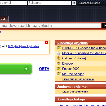
|
Salasana hukassa
oodit
0
Suosittuja ohjelmia
X
o)
sekä
2020 (20.5) beta 7 (viimeisin
STANDARD Codecs for Window
Mozilla Thunderbird for Mac OS
Calibre (Portable)
Dropbox
A
OSTA
Foobar 2000
McAfee Stinger
Lisää suosittuja ohjelmia
Uusimmat ohjelmat
Lisää uusia ohjelmia
Suosittuja hakuja
utorrent
docx to doc
kuvankaap