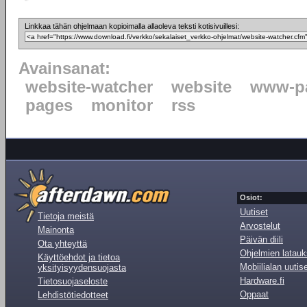
Linkkaa tähän ohjelmaan kopioimalla allaoleva teksti kotisivuillesi:
Avainsanat:
website-watcher
website
www-p
pages
monitor
rss
Osiot:
Uutiset
Tietoja meistä
Arvostelut
Mainonta
Päivän diili
Ota yhteyttä
Ohjelmien latauk
Käyttöehdot ja tietoa
Mobiilialan uutis
yksityisyydensuojasta
Hardware.fi
Tietosuojaseloste
Oppaat
Lehdistötiedotteet