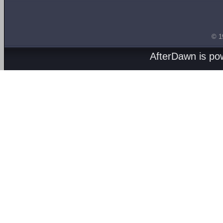
© 1
AfterDawn is p