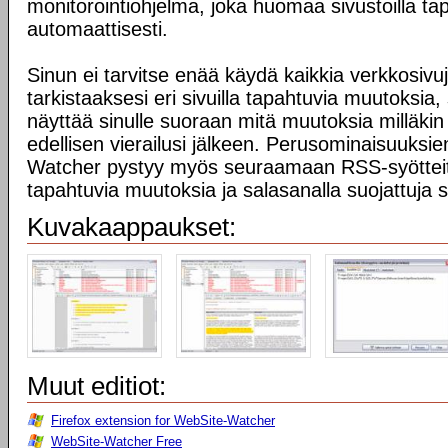
monitorointiohjelma, joka huomaa sivustoilla t
automaattisesti.
Sinun ei tarvitse enää käydä kaikkia verkkosivuj
tarkistaaksesi eri sivuilla tapahtuvia muutoksia
näyttää sinulle suoraan mitä muutoksia milläkin
edellisen vierailusi jälkeen. Perusominaisuuksie
Watcher pystyy myös seuraamaan RSS-syötteitä
tapahtuvia muutoksia ja salasanalla suojattuja s
Kuvakaappaukset:
Muut editiot:
Firefox extension for WebSite-Watcher
WebSite-Watcher Free