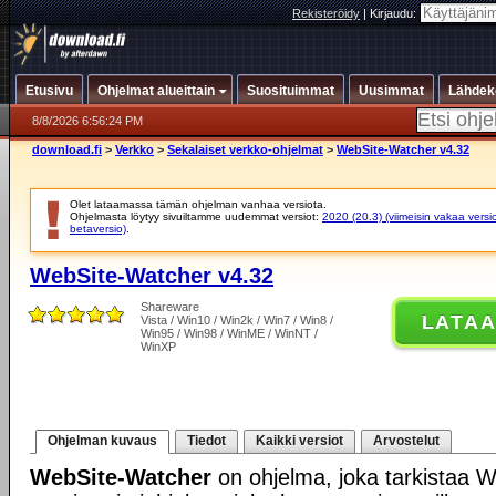
Rekisteröidy
|
Kirjaudu:
Etusivu
Ohjelmat alueittain
Suosituimmat
Uusimmat
Lähdek
8/8/2026 6:56:24 PM
download.fi
>
Verkko
>
Sekalaiset verkko-ohjelmat
>
WebSite-Watcher v4.32
Olet lataamassa tämän ohjelman vanhaa versiota.
Ohjelmasta löytyy sivuiltamme uudemmat versiot:
2020 (20.3) (viimeisin vakaa versi
betaversio)
.
WebSite-Watcher v4.32
Shareware
LATA
Vista / Win10 / Win2k / Win7 / Win8 /
Win95 / Win98 / WinME / WinNT /
WinXP
Ohjelman kuvaus
Tiedot
Kaikki versiot
Arvostelut
WebSite-Watcher
on ohjelma, joka tarkistaa