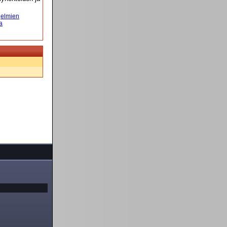
elmien
a