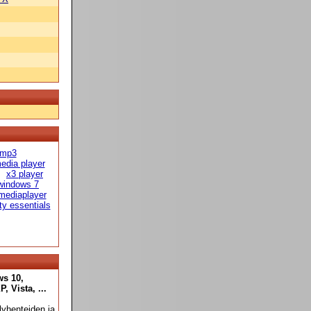
 mp3
edia player
x3 player
windows 7
mediaplayer
ty essentials
ws 10,
 Vista, ...
yhenteiden ja