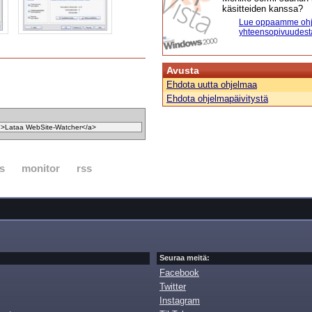
käsitteiden kanssa?
Lue oppaamme ohj
yhteensopivuudest
Avusta
Ehdota uutta ohjelmaa
Ehdota ohjelmapäivitystä
s
monitor
rss
Seuraa meitä:
Facebook
Twitter
Instagram