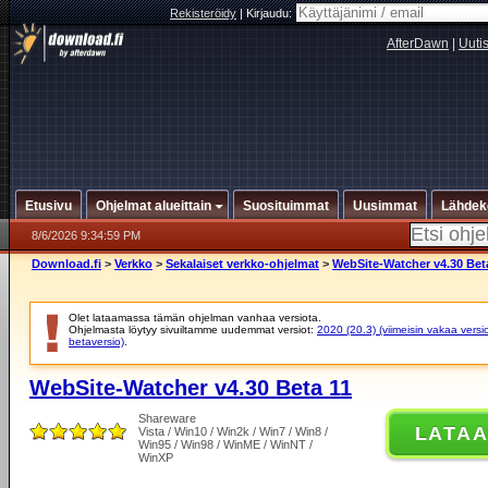
Rekisteröidy
|
Kirjaudu:
AfterDawn
|
Uuti
Etusivu
Ohjelmat alueittain
Suosituimmat
Uusimmat
Lähdek
8/6/2026 9:34:59 PM
Download.fi
>
Verkko
>
Sekalaiset verkko-ohjelmat
>
WebSite-Watcher v4.30 Bet
Olet lataamassa tämän ohjelman vanhaa versiota.
Ohjelmasta löytyy sivuiltamme uudemmat versiot:
2020 (20.3) (viimeisin vakaa versi
betaversio)
.
WebSite-Watcher v4.30 Beta 11
Shareware
LATA
Vista / Win10 / Win2k / Win7 / Win8 /
Win95 / Win98 / WinME / WinNT /
WinXP