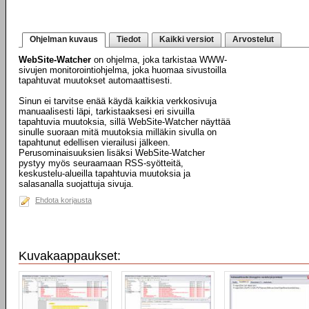
Ohjelman kuvaus
Tiedot
Kaikki versiot
Arvostelut
WebSite-Watcher
on ohjelma, joka tarkistaa WWW-
sivujen monitorointiohjelma, joka huomaa sivustoilla
tapahtuvat muutokset automaattisesti.
Sinun ei tarvitse enää käydä kaikkia verkkosivuja
manuaalisesti läpi, tarkistaaksesi eri sivuilla
tapahtuvia muutoksia, sillä WebSite-Watcher näyttää
sinulle suoraan mitä muutoksia milläkin sivulla on
tapahtunut edellisen vierailusi jälkeen.
Perusominaisuuksien lisäksi WebSite-Watcher
pystyy myös seuraamaan RSS-syötteitä,
keskustelu-alueilla tapahtuvia muutoksia ja
salasanalla suojattuja sivuja.
Ehdota korjausta
Kuvakaappaukset: