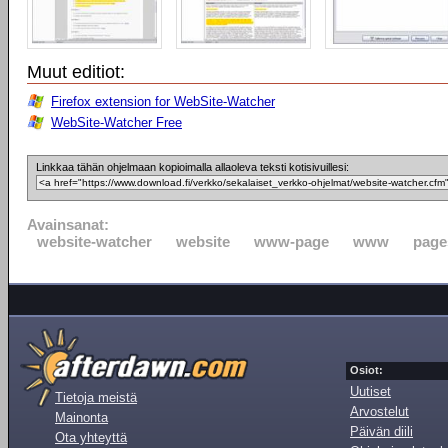
Muut editiot:
Firefox extension for WebSite-Watcher
WebSite-Watcher Free
Linkkaa tähän ohjelmaan kopioimalla allaoleva teksti kotisivuillesi:
Avainsanat:
website-watcher
website
www-page
www
page
Osiot:
Uutiset
Tietoja meistä
Arvostelut
Mainonta
Päivän diili
Ota yhteyttä