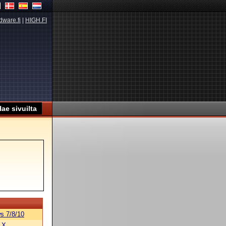
dware.fi
|
HIGH.FI
s 7/8/10
 X