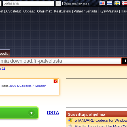
|
Salasana hukassa
set
|
Arvostelut
|
Oppaat
|
Ohjelmat
|
Keskustelu
|
Puhelinvertailu
|
Kysy/Vastaa
|
Har
oodit
a 11
X
o)
sekä
2020 (20.5) beta 7 (viimeisin
A
OSTA
Suosittuja ohjelmia
STANDARD Codecs for Window
Mozilla Thunderbird for Mac OS