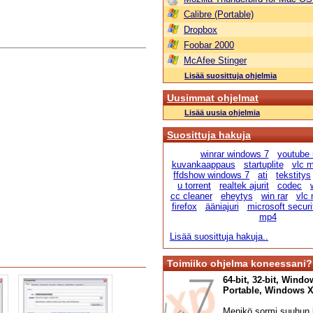
Calibre (Portable)
Dropbox
Foobar 2000
McAfee Stinger
Lisää suosittuja ohjelmia
Uusimmat ohjelmat
Lisää uusia ohjelmia
Suosittuja hakuja
winrar windows 7
youtube
kuvankaappaus
startuplite
vlc m
ffdshow windows 7
ati
tekstitys
u torrent
realtek ajurit
codec
cc cleaner
eheytys
win rar
vlc 
firefox
ääniajuri
microsoft securi
mp4
Lisää suosittuja hakuja..
Toimiiko ohjelma koneessani?
64-bit, 32-bit, Windo
Portable, Windows XP,
Menikö sormi suuhun l