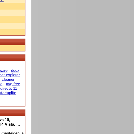
eware
docx
rnet explorer
 cleaner
ce
avg free
directx 11
startuplite
ws 10,
 Vista, ...
yhenteiden ja