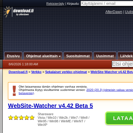
Rekisteröidy
|
Kirjaudu:
AfterDawn
|
Uuti
Etusivu
Ohjelmat alueittain
Suosituimmat
Uusimmat
Lähdek
8/6/2026 1:18:00 AM
Download.fi
>
Verkko
>
Sekalaiset verkko-ohjelmat
>
WebSite-Watcher v4.42 Bet
Olet lataamassa tämän ohjelman vanhaa versiota.
Ohjelmasta löytyy sivuiltamme uudemmat versiot:
2020 (20.3) (viimeisin vakaa versi
betaversio)
.
WebSite-Watcher v4.42 Beta 5
Shareware
LATA
Vista / Win10 / Win2k / Win7 / Win8 /
Win95 / Win98 / WinME / WinNT /
WinXP