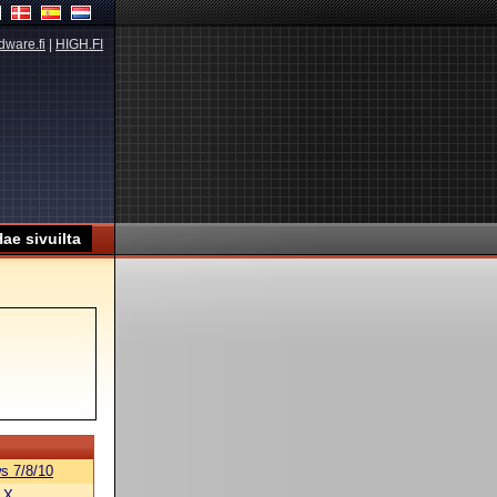
dware.fi
|
HIGH.FI
s 7/8/10
 X