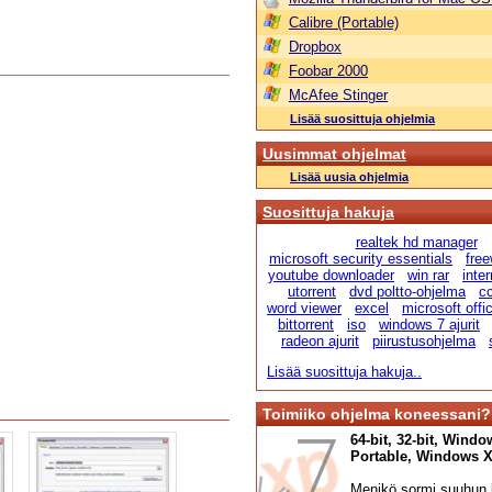
Calibre (Portable)
Dropbox
Foobar 2000
McAfee Stinger
Lisää suosittuja ohjelmia
Uusimmat ohjelmat
Lisää uusia ohjelmia
Suosittuja hakuja
realtek hd manager
microsoft security essentials
fre
youtube downloader
win rar
inte
utorrent
dvd poltto-ohjelma
cc
word viewer
excel
microsoft offi
bittorrent
iso
windows 7 ajurit
radeon ajurit
piirustusohjelma
Lisää suosittuja hakuja..
Toimiiko ohjelma koneessani?
64-bit, 32-bit, Windo
Portable, Windows XP,
Menikö sormi suuhun l