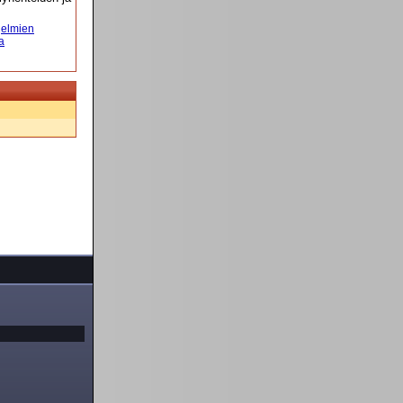
elmien
a