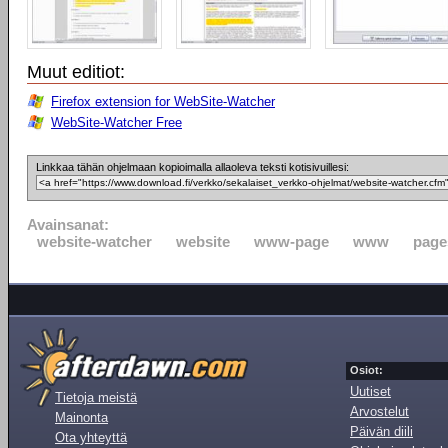
Muut editiot:
Firefox extension for WebSite-Watcher
WebSite-Watcher Free
Linkkaa tähän ohjelmaan kopioimalla allaoleva teksti kotisivuillesi:
Avainsanat:
website-watcher
website
www-page
www
page
Osiot:
Uutiset
Tietoja meistä
Arvostelut
Mainonta
Päivän diili
Ota yhteyttä