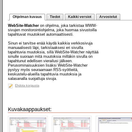
Ohjelman kuvaus
Tiedot
Kaikki versiot
Arvostelut
WebSite-Watcher
on ohjelma, joka tarkistaa WWW-
sivujen monitorointiohjelma, joka huomaa sivustoilla
tapahtuvat muutokset automaattisesti.
Sinun ei tarvitse enää käydä kaikkia verkkosivuja
manuaalisesti läpi, tarkistaaksesi eri sivuilla
tapahtuvia muutoksia, sillä WebSite-Watcher näyttää
sinulle suoraan mitä muutoksia milläkin sivulla on
tapahtunut edellisen vierailusi jälkeen.
Perusominaisuuksien lisäksi WebSite-Watcher
pystyy myös seuraamaan RSS-syötteitä,
keskustelu-alueilla tapahtuvia muutoksia ja
salasanalla suojattuja sivuja.
Ehdota korjausta
Kuvakaappaukset: