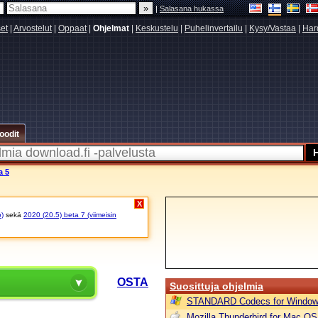
|
Salasana hukassa
set
|
Arvostelut
|
Oppaat
|
Ohjelmat
|
Keskustelu
|
Puhelinvertailu
|
Kysy/Vastaa
|
Har
oodit
a 5
X
o)
sekä
2020 (20.5) beta 7 (viimeisin
A
OSTA
Suosittuja ohjelmia
STANDARD Codecs for Window
Mozilla Thunderbird for Mac OS