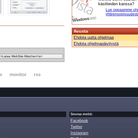
käsitteiden kanssa?
Lue oppaamme ohj
yhteensopivuudest
Avusta
Ehdota uutta ohjelmaa
Ehdota ohjelmapäivitystä
s
monitor
rss
Seuraa meitä:
Facebook
Twitter
Instagram