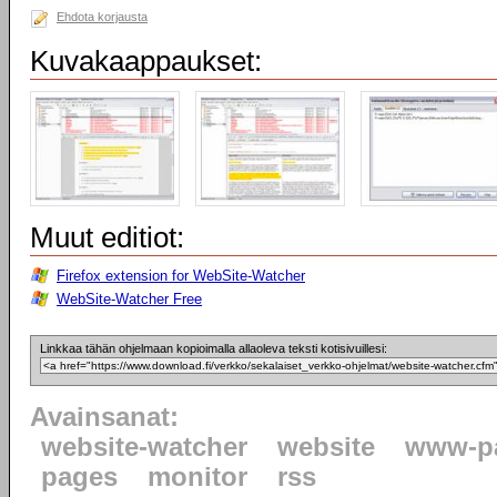
Ehdota korjausta
Kuvakaappaukset:
Muut editiot:
Firefox extension for WebSite-Watcher
WebSite-Watcher Free
Linkkaa tähän ohjelmaan kopioimalla allaoleva teksti kotisivuillesi:
Avainsanat:
website-watcher
website
www-p
pages
monitor
rss