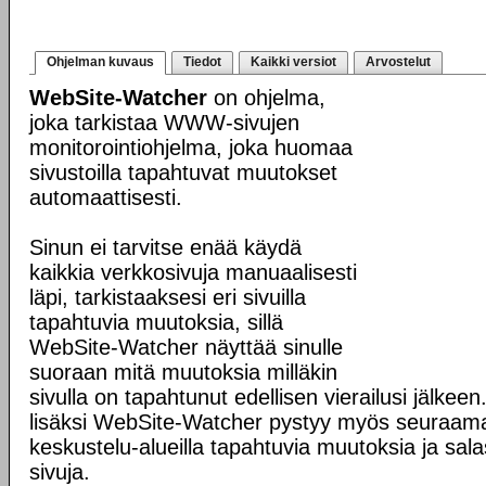
Ohjelman kuvaus
Tiedot
Kaikki versiot
Arvostelut
WebSite-Watcher
on ohjelma,
joka tarkistaa WWW-sivujen
monitorointiohjelma, joka huomaa
sivustoilla tapahtuvat muutokset
automaattisesti.
Sinun ei tarvitse enää käydä
kaikkia verkkosivuja manuaalisesti
läpi, tarkistaaksesi eri sivuilla
tapahtuvia muutoksia, sillä
WebSite-Watcher näyttää sinulle
suoraan mitä muutoksia milläkin
sivulla on tapahtunut edellisen vierailusi jälke
lisäksi WebSite-Watcher pystyy myös seuraama
keskustelu-alueilla tapahtuvia muutoksia ja sala
sivuja.