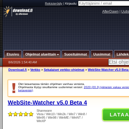
Rekisteröidy
|
Kirjaudu:
AfterDawn
|
Uuti
Etusivu
Ohjelmat alueittain
Suosituimmat
Uusimmat
Lähdek
8/6/2026 1:54:40 AM
Download.fi
>
Verkko
>
Sekalaiset verkko-ohjelmat
>
WebSite-Watcher v5.0 Beta
Olet lataamassa tämän ohjelman vanhaa versiota.
Ohjelmasta löytyy sivuiltamme uudemmat versiot:
2020 (20.3) (viimeisin vakaa versi
betaversio)
.
WebSite-Watcher v5.0 Beta 4
Shareware
LATA
Vista / Win10 / Win2k / Win7 / Win8 /
Win95 / Win98 / WinME / WinNT /
WinXP