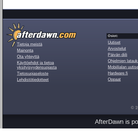
Osiot:
Uutiset
Tietoja meistä
Arvostelut
Mainonta
Päivän diili
Ota yhteyttä
Ohjelmien latauk
Käyttöehdot ja tietoa
Mobiilialan uutis
yksityisyydensuojasta
Hardware.fi
Tietosuojaseloste
Oppaat
Lehdistötiedotteet
© 1
AfterDawn is p