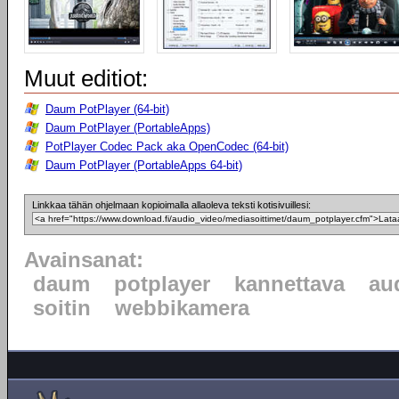
Muut editiot:
Daum PotPlayer (64-bit)
Daum PotPlayer (PortableApps)
PotPlayer Codec Pack aka OpenCodec (64-bit)
Daum PotPlayer (PortableApps 64-bit)
Linkkaa tähän ohjelmaan kopioimalla allaoleva teksti kotisivuillesi:
Avainsanat:
daum
potplayer
kannettava
au
soitin
webbikamera