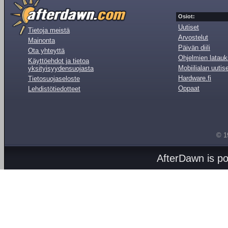
Osiot:
Uutiset
Tietoja meistä
Arvostelut
Mainonta
Päivän diili
Ota yhteyttä
Ohjelmien latauk
Käyttöehdot ja tietoa
Mobiilialan uutis
yksityisyydensuojasta
Hardware.fi
Tietosuojaseloste
Oppaat
Lehdistötiedotteet
© 1
AfterDawn is p