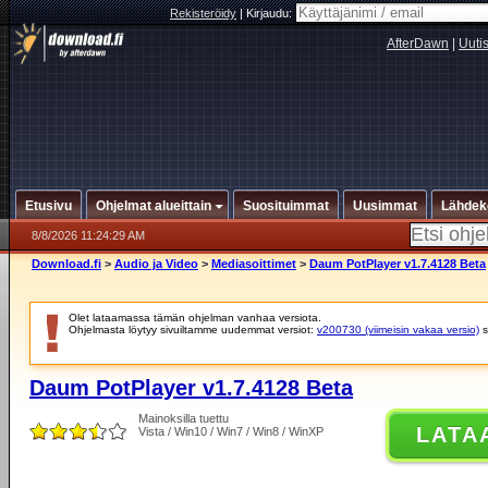
Rekisteröidy
|
Kirjaudu:
AfterDawn
|
Uuti
Etusivu
Ohjelmat alueittain
Suosituimmat
Uusimmat
Lähdek
8/8/2026 11:24:29 AM
Download.fi
>
Audio ja Video
>
Mediasoittimet
>
Daum PotPlayer v1.7.4128 Beta
Olet lataamassa tämän ohjelman vanhaa versiota.
Ohjelmasta löytyy sivuiltamme uudemmat versiot:
v200730 (viimeisin vakaa versio)
s
Daum PotPlayer v1.7.4128 Beta
Mainoksilla tuettu
LATA
Vista / Win10 / Win7 / Win8 / WinXP