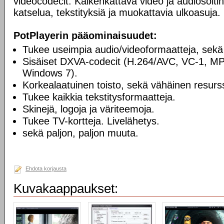
videocodecit. Kaikenkattava video ja audiosoiti
katselua, tekstityksiä ja muokattavia ulkoasuja.
PotPlayerin pääominaisuudet:
Tukee useimpia audio/videoformaatteja, sekä
Sisäiset DXVA-codecit (H.264/AVC, VC-1, M
Windows 7).
Korkealaatuinen toisto, sekä vähäinen resurss
Tukee kaikkia tekstitysformaatteja.
Skinejä, logoja ja väriteemoja.
Tukee TV-kortteja. Livelähetys.
sekä paljon, paljon muuta.
Ehdota korjausta
Kuvakaappaukset: