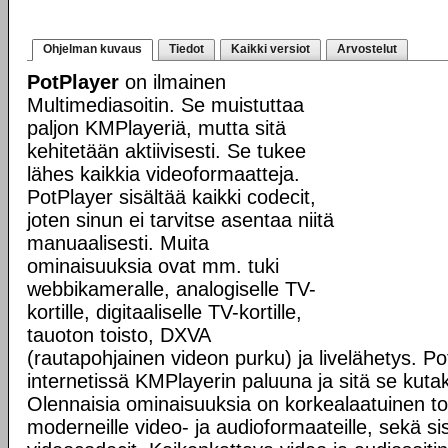
Ohjelman kuvaus
Tiedot
Kaikki versiot
Arvostelut
PotPlayer
on ilmainen
Multimediasoitin. Se muistuttaa
paljon KMPlayeriä, mutta sitä
kehitetään aktiivisesti. Se tukee
lähes kaikkia videoformaatteja.
PotPlayer sisältää kaikki codecit,
joten sinun ei tarvitse asentaa niitä
manuaalisesti. Muita
ominaisuuksia ovat mm. tuki
webbikameralle, analogiselle TV-
kortille, digitaaliselle TV-kortille,
tauoton toisto, DXVA
(rautapohjainen videon purku) ja livelähetys. Po
internetissä KMPlayerin paluuna ja sitä se kutak
Olennaisia ominaisuuksia on korkealaatuinen tois
moderneille video- ja audioformaateille, sekä s