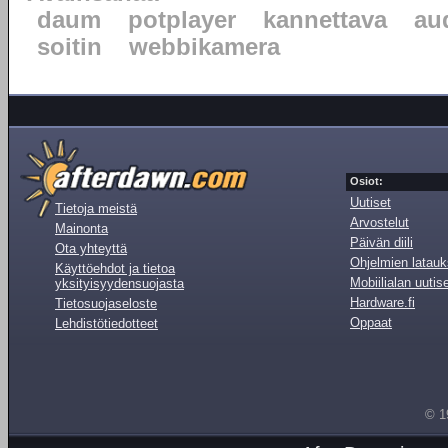
daum
potplayer
kannettava
au
soitin
webbikamera
Osiot:
Uutiset
Tietoja meistä
Arvostelut
Mainonta
Päivän diili
Ota yhteyttä
Ohjelmien latauk
Käyttöehdot ja tietoa
Mobiilialan uutis
yksityisyydensuojasta
Hardware.fi
Tietosuojaseloste
Oppaat
Lehdistötiedotteet
© 1