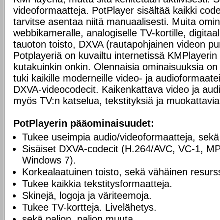
videoformaatteja. PotPlayer sisältää kaikki codec
tarvitse asentaa niitä manuaalisesti. Muita omi
webbikameralle, analogiselle TV-kortille, digitaali
tauoton toisto, DXVA (rautapohjainen videon pur
Potplayeriä on kuvailtu internetissä KMPlayerin 
kutakuinkin onkin. Olennaisia ominaisuuksia on 
tuki kaikille moderneille video- ja audioformaatei
DXVA-videocodecit. Kaikenkattava video ja audio
myös TV:n katselua, tekstityksiä ja muokattavia
PotPlayerin pääominaisuudet:
Tukee useimpia audio/videoformaatteja, sekä
Sisäiset DXVA-codecit (H.264/AVC, VC-1, M
Windows 7).
Korkealaatuinen toisto, sekä vähäinen resurss
Tukee kaikkia tekstitysformaatteja.
Skinejä, logoja ja väriteemoja.
Tukee TV-kortteja. Livelähetys.
sekä paljon, paljon muuta.