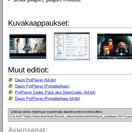
Kuvakaappaukset:
Muut editiot:
Daum PotPlayer (64-bit)
Daum PotPlayer (PortableApps)
PotPlayer Codec Pack aka OpenCodec (64-bit)
Daum PotPlayer (PortableApps 64-bit)
Linkkaa tähän ohjelmaan kopioimalla allaoleva teksti kotisivuillesi:
Avainsanat: