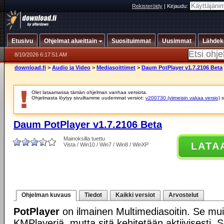
Rekisteröidy
|
Kirjaudu:
Etusivu
Ohjelmat alueittain
Suosituimmat
Uusimmat
Lähdek
8/10/2026 6:17:51 AM
download.fi
>
Audio ja Video
>
Mediasoittimet
>
Daum PotPlayer v1.7.2106 Beta
Olet lataamassa tämän ohjelman vanhaa versiota.
Ohjelmasta löytyy sivuiltamme uudemmat versiot:
v200730 (viimeisin vakaa versio)
s
Daum PotPlayer v1.7.2106 Beta
Mainoksilla tuettu
LATA
Vista / Win10 / Win7 / Win8 / WinXP
Ohjelman kuvaus
Tiedot
Kaikki versiot
Arvostelut
PotPlayer
on ilmainen Multimediasoitin. Se mui
KMPlayeriä, mutta sitä kehitetään aktiivisesti. 