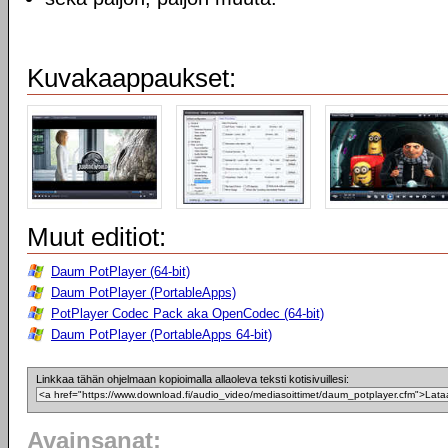
Kuvakaappaukset:
Muut editiot:
Daum PotPlayer (64-bit)
Daum PotPlayer (PortableApps)
PotPlayer Codec Pack aka OpenCodec (64-bit)
Daum PotPlayer (PortableApps 64-bit)
Linkkaa tähän ohjelmaan kopioimalla allaoleva teksti kotisivuillesi:
Avainsanat: