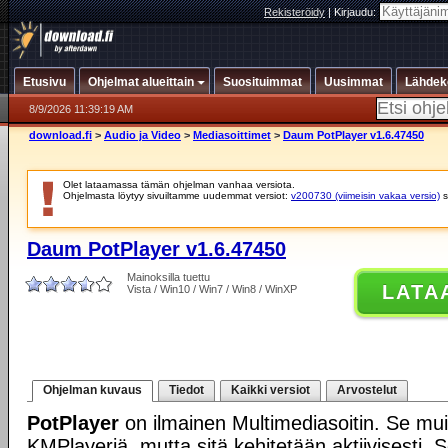
Rekisteröidy
|
Kirjaudu:
Etusivu
Ohjelmat alueittain
Suosituimmat
Uusimmat
Lähdek
8/9/2026 11:39:19 AM
download.fi
>
Audio ja Video
>
Mediasoittimet
>
Daum PotPlayer v1.6.47450
Olet lataamassa tämän ohjelman vanhaa versiota.
Ohjelmasta löytyy sivuiltamme uudemmat versiot:
v200730 (viimeisin vakaa versio)
s
Daum PotPlayer v1.6.47450
Mainoksilla tuettu
LATA
Vista / Win10 / Win7 / Win8 / WinXP
Ohjelman kuvaus
Tiedot
Kaikki versiot
Arvostelut
PotPlayer
on ilmainen Multimediasoitin. Se mui
KMPlayeriä, mutta sitä kehitetään aktiivisesti. 