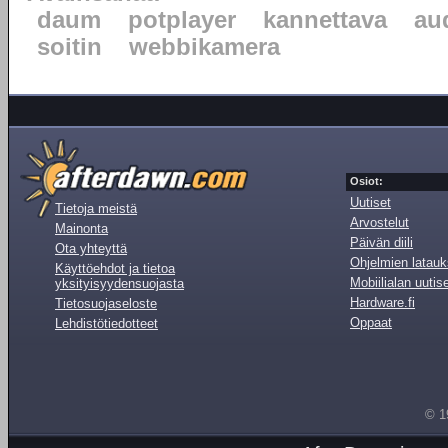
daum
potplayer
kannettava
au
soitin
webbikamera
Osiot:
Uutiset
Tietoja meistä
Arvostelut
Mainonta
Päivän diili
Ota yhteyttä
Ohjelmien latauk
Käyttöehdot ja tietoa
Mobiilialan uutis
yksityisyydensuojasta
Hardware.fi
Tietosuojaseloste
Oppaat
Lehdistötiedotteet
© 1