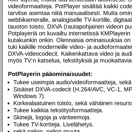
videoformaatteja. PotPlayer sisältää kaikki codec
tarvitse asentaa niitä manuaalisesti. Muita omi
webbikameralle, analogiselle TV-kortille, digitaali
tauoton toisto, DXVA (rautapohjainen videon pur
Potplayeriä on kuvailtu internetissä KMPlayerin 
kutakuinkin onkin. Olennaisia ominaisuuksia on 
tuki kaikille moderneille video- ja audioformaatei
DXVA-videocodecit. Kaikenkattava video ja audio
myös TV:n katselua, tekstityksiä ja muokattavia
PotPlayerin pääominaisuudet:
Tukee useimpia audio/videoformaatteja, sekä
Sisäiset DXVA-codecit (H.264/AVC, VC-1, M
Windows 7).
Korkealaatuinen toisto, sekä vähäinen resurss
Tukee kaikkia tekstitysformaatteja.
Skinejä, logoja ja väriteemoja.
Tukee TV-kortteja. Livelähetys.
sekä paljon, paljon muuta.