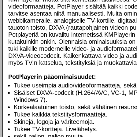
videoformaatteja. PotPlayer sisältää kaikki codec
tarvitse asentaa niitä manuaalisesti. Muita omi
webbikameralle, analogiselle TV-kortille, digitaali
tauoton toisto, DXVA (rautapohjainen videon pur
Potplayeriä on kuvailtu internetissä KMPlayerin 
kutakuinkin onkin. Olennaisia ominaisuuksia on 
tuki kaikille moderneille video- ja audioformaatei
DXVA-videocodecit. Kaikenkattava video ja audio
myös TV:n katselua, tekstityksiä ja muokattavia
PotPlayerin pääominaisuudet:
Tukee useimpia audio/videoformaatteja, sekä
Sisäiset DXVA-codecit (H.264/AVC, VC-1, M
Windows 7).
Korkealaatuinen toisto, sekä vähäinen resurss
Tukee kaikkia tekstitysformaatteja.
Skinejä, logoja ja väriteemoja.
Tukee TV-kortteja. Livelähetys.
sekä paljon, paljon muuta.