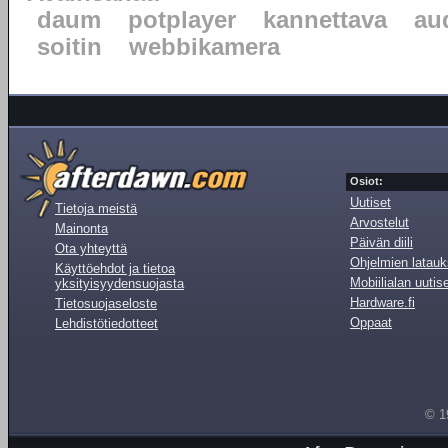
daum
potplayer
kannettava
au
soitin
webbikamera
Osiot:
Uutiset
Tietoja meistä
Arvostelut
Mainonta
Päivän diili
Ota yhteyttä
Ohjelmien latauk
Käyttöehdot ja tietoa
Mobiilialan uutis
yksityisyydensuojasta
Hardware.fi
Tietosuojaseloste
Oppaat
Lehdistötiedotteet
© 1