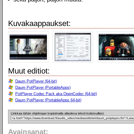
Kuvakaappaukset:
Muut editiot:
Daum PotPlayer (64-bit)
Daum PotPlayer (PortableApps)
PotPlayer Codec Pack aka OpenCodec (64-bit)
Daum PotPlayer (PortableApps 64-bit)
Linkkaa tähän ohjelmaan kopioimalla allaoleva teksti kotisivuillesi:
Avainsanat: