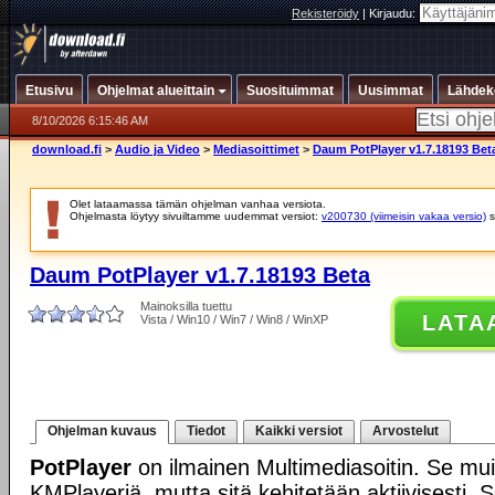
Rekisteröidy
|
Kirjaudu:
Etusivu
Ohjelmat alueittain
Suosituimmat
Uusimmat
Lähdek
8/10/2026 6:15:46 AM
download.fi
>
Audio ja Video
>
Mediasoittimet
>
Daum PotPlayer v1.7.18193 Bet
Olet lataamassa tämän ohjelman vanhaa versiota.
Ohjelmasta löytyy sivuiltamme uudemmat versiot:
v200730 (viimeisin vakaa versio)
s
Daum PotPlayer v1.7.18193 Beta
Mainoksilla tuettu
LATA
Vista / Win10 / Win7 / Win8 / WinXP
Ohjelman kuvaus
Tiedot
Kaikki versiot
Arvostelut
PotPlayer
on ilmainen Multimediasoitin. Se mui
KMPlayeriä, mutta sitä kehitetään aktiivisesti. 