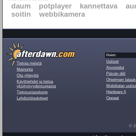
daum
potplayer
kannettava
au
soitin
webbikamera
Osiot:
Uutiset
Tietoja meistä
Arvostelut
Mainonta
Päivän diili
Ota yhteyttä
Ohjelmien latauk
Käyttöehdot ja tietoa
Mobiilialan uutis
yksityisyydensuojasta
Hardware.fi
Tietosuojaseloste
Oppaat
Lehdistötiedotteet
© 1