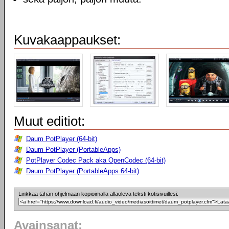
Kuvakaappaukset:
Muut editiot:
Daum PotPlayer (64-bit)
Daum PotPlayer (PortableApps)
PotPlayer Codec Pack aka OpenCodec (64-bit)
Daum PotPlayer (PortableApps 64-bit)
Linkkaa tähän ohjelmaan kopioimalla allaoleva teksti kotisivuillesi:
Avainsanat: