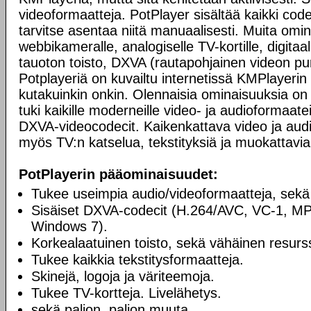
videoformaatteja. PotPlayer sisältää kaikki codec
tarvitse asentaa niitä manuaalisesti. Muita omi
webbikameralle, analogiselle TV-kortille, digitaali
tauoton toisto, DXVA (rautapohjainen videon pur
Potplayeriä on kuvailtu internetissä KMPlayerin 
kutakuinkin onkin. Olennaisia ominaisuuksia on 
tuki kaikille moderneille video- ja audioformaatei
DXVA-videocodecit. Kaikenkattava video ja audio
myös TV:n katselua, tekstityksiä ja muokattavia
PotPlayerin pääominaisuudet:
Tukee useimpia audio/videoformaatteja, sekä
Sisäiset DXVA-codecit (H.264/AVC, VC-1, M
Windows 7).
Korkealaatuinen toisto, sekä vähäinen resurss
Tukee kaikkia tekstitysformaatteja.
Skinejä, logoja ja väriteemoja.
Tukee TV-kortteja. Livelähetys.
sekä paljon, paljon muuta.