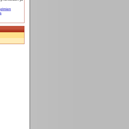
elmien
a