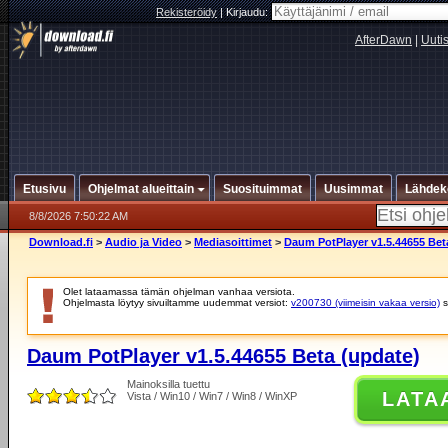
Rekisteröidy
|
Kirjaudu:
AfterDawn
|
Uuti
Etusivu
Ohjelmat alueittain
Suosituimmat
Uusimmat
Lähdek
8/8/2026 7:50:22 AM
Download.fi
>
Audio ja Video
>
Mediasoittimet
>
Daum PotPlayer v1.5.44655 Bet
Olet lataamassa tämän ohjelman vanhaa versiota.
Ohjelmasta löytyy sivuiltamme uudemmat versiot:
v200730 (viimeisin vakaa versio)
s
Daum PotPlayer v1.5.44655 Beta (update)
Mainoksilla tuettu
LATA
Vista / Win10 / Win7 / Win8 / WinXP