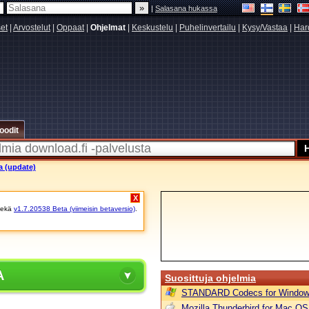
|
Salasana hukassa
set
|
Arvostelut
|
Oppaat
|
Ohjelmat
|
Keskustelu
|
Puhelinvertailu
|
Kysy/Vastaa
|
Har
oodit
a (update)
X
ekä
v1.7.20538 Beta (viimeisin betaversio)
.
A
Suosittuja ohjelmia
STANDARD Codecs for Window
Mozilla Thunderbird for Mac OS