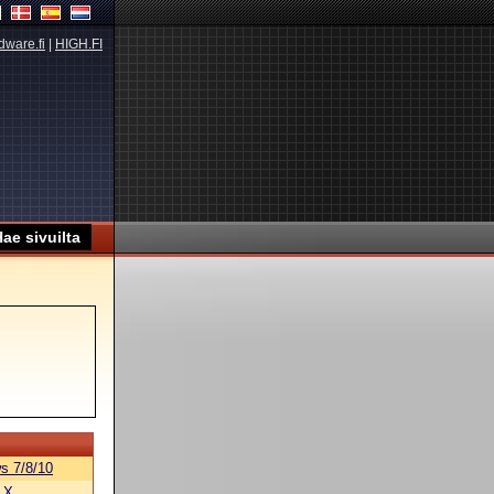
dware.fi
|
HIGH.FI
s 7/8/10
 X