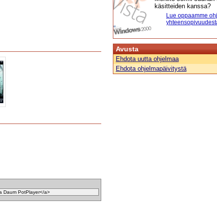
käsitteiden kanssa?
Lue oppaamme ohj
yhteensopivuudest
Avusta
Ehdota uutta ohjelmaa
Ehdota ohjelmapäivitystä