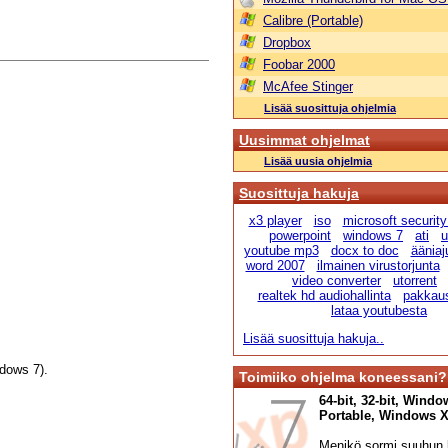
Calibre (Portable)
Dropbox
Foobar 2000
McAfee Stinger
Lisää suosittuja ohjelmia
Uusimmat ohjelmat
Lisää uusia ohjelmia
Suosittuja hakuja
x3 player
iso
microsoft security
powerpoint
windows 7
ati
u
youtube mp3
docx to doc
ääniaju
word 2007
ilmainen virustorjunta
video converter
utorrent
realtek hd audiohallinta
pakkau
lataa youtubesta
Lisää suosittuja hakuja..
dows 7).
Toimiiko ohjelma koneessani?
64-bit, 32-bit, Windo
Portable, Windows XP,
Menikö sormi suuhun l