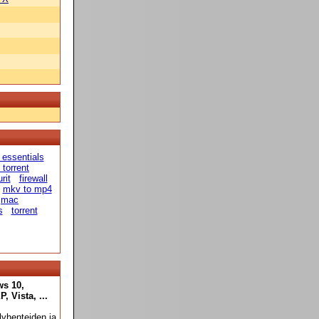
 essentials
 torrent
rit
firewall
mkv to mp4
mac
s
torrent
ws 10,
 Vista, ...
yhenteiden ja