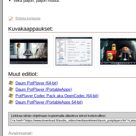
sekä paljon, paljon muuta.
Ehdota korjausta
Kuvakaappaukset:
Muut editiot:
Daum PotPlayer (64-bit)
Daum PotPlayer (PortableApps)
PotPlayer Codec Pack aka OpenCodec (64-bit)
Daum PotPlayer (PortableApps 64-bit)
Linkkaa tähän ohjelmaan kopioimalla allaoleva teksti kotisivuillesi:
Avainsanat: