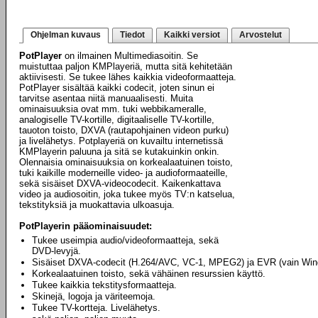
Ohjelman kuvaus
Tiedot
Kaikki versiot
Arvostelut
PotPlayer
on ilmainen Multimediasoitin. Se
muistuttaa paljon KMPlayeriä, mutta sitä kehitetään
aktiivisesti. Se tukee lähes kaikkia videoformaatteja.
PotPlayer sisältää kaikki codecit, joten sinun ei
tarvitse asentaa niitä manuaalisesti. Muita
ominaisuuksia ovat mm. tuki webbikameralle,
analogiselle TV-kortille, digitaaliselle TV-kortille,
tauoton toisto, DXVA (rautapohjainen videon purku)
ja livelähetys. Potplayeriä on kuvailtu internetissä
KMPlayerin paluuna ja sitä se kutakuinkin onkin.
Olennaisia ominaisuuksia on korkealaatuinen toisto,
tuki kaikille moderneille video- ja audioformaateille,
sekä sisäiset DXVA-videocodecit. Kaikenkattava
video ja audiosoitin, joka tukee myös TV:n katselua,
tekstityksiä ja muokattavia ulkoasuja.
PotPlayerin pääominaisuudet:
Tukee useimpia audio/videoformaatteja, sekä
DVD-levyjä.
Sisäiset DXVA-codecit (H.264/AVC, VC-1, MPEG2) ja EVR (vain Win
Korkealaatuinen toisto, sekä vähäinen resurssien käyttö.
Tukee kaikkia tekstitysformaatteja.
Skinejä, logoja ja väriteemoja.
Tukee TV-kortteja. Livelähetys.