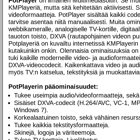
PotPlayer
on ilmainen Multimediasoitin. Se mui
KMPlayeriä, mutta sitä kehitetään aktiivisesti. 
videoformaatteja. PotPlayer sisältää kaikki codec
tarvitse asentaa niitä manuaalisesti. Muita omi
webbikameralle, analogiselle TV-kortille, digitaali
tauoton toisto, DXVA (rautapohjainen videon pur
Potplayeriä on kuvailtu internetissä KMPlayerin 
kutakuinkin onkin. Olennaisia ominaisuuksia on 
tuki kaikille moderneille video- ja audioformaatei
DXVA-videocodecit. Kaikenkattava video ja audio
myös TV:n katselua, tekstityksiä ja muokattavia
PotPlayerin pääominaisuudet:
Tukee useimpia audio/videoformaatteja, sekä
Sisäiset DXVA-codecit (H.264/AVC, VC-1, M
Windows 7).
Korkealaatuinen toisto, sekä vähäinen resurss
Tukee kaikkia tekstitysformaatteja.
Skinejä, logoja ja väriteemoja.