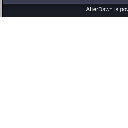
AfterDawn is p