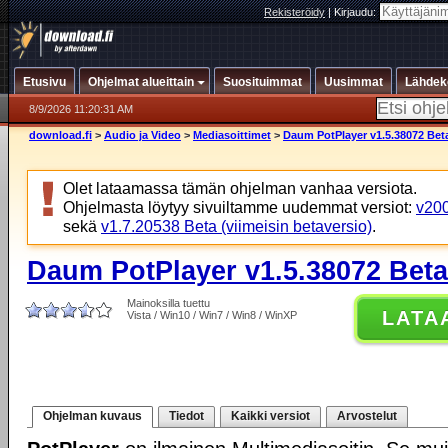
Rekisteröidy
|
Kirjaudu:
Etusivu
Ohjelmat alueittain
Suosituimmat
Uusimmat
Lähdek
8/9/2026 11:20:31 AM
download.fi
>
Audio ja Video
>
Mediasoittimet
>
Daum PotPlayer v1.5.38072 Bet
Olet lataamassa tämän ohjelman vanhaa versiota.
Ohjelmasta löytyy sivuiltamme uudemmat versiot:
v200
sekä
v1.7.20538 Beta (viimeisin betaversio)
.
Daum PotPlayer v1.5.38072 Beta
Mainoksilla tuettu
LATA
Vista / Win10 / Win7 / Win8 / WinXP
Ohjelman kuvaus
Tiedot
Kaikki versiot
Arvostelut