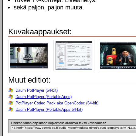
Tukee TV-kortteja. Livelähetys.
sekä paljon, paljon muuta.
Kuvakaappaukset:
Muut editiot:
Daum PotPlayer (64-bit)
Daum PotPlayer (PortableApps)
PotPlayer Codec Pack aka OpenCodec (64-bit)
Daum PotPlayer (PortableApps 64-bit)
Linkkaa tähän ohjelmaan kopioimalla allaoleva teksti kotisivuillesi: