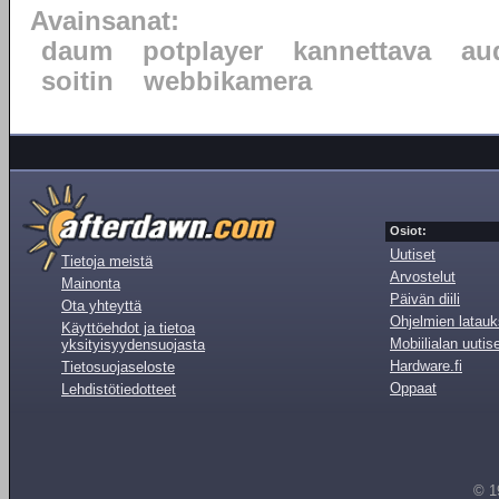
Avainsanat:
daum
potplayer
kannettava
au
soitin
webbikamera
Osiot:
Uutiset
Tietoja meistä
Arvostelut
Mainonta
Päivän diili
Ota yhteyttä
Ohjelmien latauk
Käyttöehdot ja tietoa
Mobiilialan uutis
yksityisyydensuojasta
Hardware.fi
Tietosuojaseloste
Oppaat
Lehdistötiedotteet
© 1