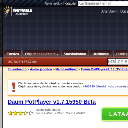
Rekisteröidy
|
Kirjaudu:
AfterDawn
|
Uuti
Etusivu
Ohjelmat alueittain
Suosituimmat
Uusimmat
Lähdek
8/7/2026 4:37:37 AM
Download.fi
>
Audio ja Video
>
Mediasoittimet
>
Daum PotPlayer v1.7.15950 Bet
Olet lataamassa tämän ohjelman vanhaa versiota.
Ohjelmasta löytyy sivuiltamme uudemmat versiot:
v200730 (viimeisin vakaa versio)
s
Daum PotPlayer v1.7.15950 Beta
Mainoksilla tuettu
LATA
Vista / Win10 / Win7 / Win8 / WinXP