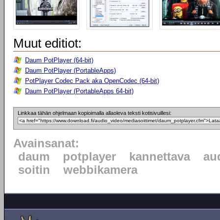
Muut editiot:
Daum PotPlayer (64-bit)
Daum PotPlayer (PortableApps)
PotPlayer Codec Pack aka OpenCodec (64-bit)
Daum PotPlayer (PortableApps 64-bit)
Linkkaa tähän ohjelmaan kopioimalla allaoleva teksti kotisivuillesi:
Avainsanat:
daum
potplayer
kannettava
au
soitin
webbikamera