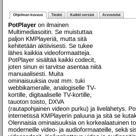
Ohjelman kuvaus
Tiedot
Kaikki versiot
Arvostelut
PotPlayer
on ilmainen
Multimediasoitin. Se muistuttaa
paljon KMPlayeriä, mutta sitä
kehitetään aktiivisesti. Se tukee
lähes kaikkia videoformaatteja.
PotPlayer sisältää kaikki codecit,
joten sinun ei tarvitse asentaa niitä
manuaalisesti. Muita
ominaisuuksia ovat mm. tuki
webbikameralle, analogiselle TV-
kortille, digitaaliselle TV-kortille,
tauoton toisto, DXVA
(rautapohjainen videon purku) ja livelähetys. Po
internetissä KMPlayerin paluuna ja sitä se kutak
Olennaisia ominaisuuksia on korkealaatuinen tois
moderneille video- ja audioformaateille, sekä s