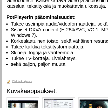
videocodecit. Kaikenkattava video ja audiosoiti
katselua, tekstityksiä ja muokattavia ulkoasuja.
PotPlayerin pääominaisuudet:
Tukee useimpia audio/videoformaatteja, sekä
Sisäiset DXVA-codecit (H.264/AVC, VC-1, M
Windows 7).
Korkealaatuinen toisto, sekä vähäinen resurss
Tukee kaikkia tekstitysformaatteja.
Skinejä, logoja ja väriteemoja.
Tukee TV-kortteja. Livelähetys.
sekä paljon, paljon muuta.
Ehdota korjausta
Kuvakaappaukset: