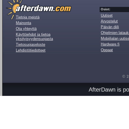
Osiot:
Uutiset
Tietoja meistä
Arvostelut
Mainonta
Päivän diili
Ota yhteyttä
Ohjelmien latauk
Käyttöehdot ja tietoa
Mobiilialan uutis
yksityisyydensuojasta
Hardware.fi
Tietosuojaseloste
Oppaat
Lehdistötiedotteet
© 1
AfterDawn is p