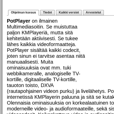
Ohjelman kuvaus
Tiedot
Kaikki versiot
Arvostelut
PotPlayer
on ilmainen
Multimediasoitin. Se muistuttaa
paljon KMPlayeriä, mutta sitä
kehitetään aktiivisesti. Se tukee
lähes kaikkia videoformaatteja.
PotPlayer sisältää kaikki codecit,
joten sinun ei tarvitse asentaa niitä
manuaalisesti. Muita
ominaisuuksia ovat mm. tuki
webbikameralle, analogiselle TV-
kortille, digitaaliselle TV-kortille,
tauoton toisto, DXVA
(rautapohjainen videon purku) ja livelähetys. Po
internetissä KMPlayerin paluuna ja sitä se kutak
Olennaisia ominaisuuksia on korkealaatuinen tois
moderneille video- ja audioformaateille, sekä s