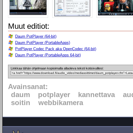
Muut editiot:
Daum PotPlayer (64-bit)
Daum PotPlayer (PortableApps)
PotPlayer Codec Pack aka OpenCodec (64-bit)
Daum PotPlayer (PortableApps 64-bit)
Linkkaa tähän ohjelmaan kopioimalla allaoleva teksti kotisivuillesi:
Avainsanat:
daum
potplayer
kannettava
au
soitin
webbikamera