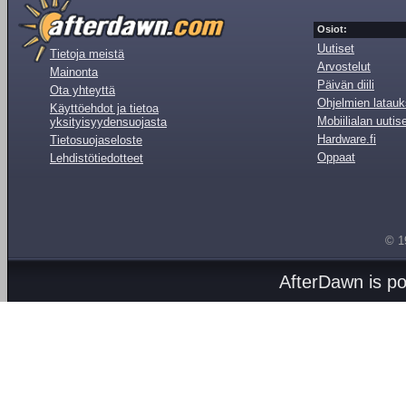
Osiot:
Uutiset
Tietoja meistä
Arvostelut
Mainonta
Päivän diili
Ota yhteyttä
Ohjelmien latauk
Käyttöehdot ja tietoa
Mobiilialan uutis
yksityisyydensuojasta
Hardware.fi
Tietosuojaseloste
Oppaat
Lehdistötiedotteet
© 1
AfterDawn is p