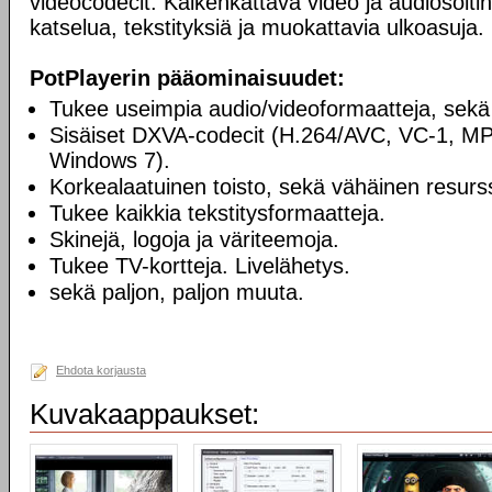
videocodecit. Kaikenkattava video ja audiosoiti
katselua, tekstityksiä ja muokattavia ulkoasuja.
PotPlayerin pääominaisuudet:
Tukee useimpia audio/videoformaatteja, sekä
Sisäiset DXVA-codecit (H.264/AVC, VC-1, M
Windows 7).
Korkealaatuinen toisto, sekä vähäinen resurss
Tukee kaikkia tekstitysformaatteja.
Skinejä, logoja ja väriteemoja.
Tukee TV-kortteja. Livelähetys.
sekä paljon, paljon muuta.
Ehdota korjausta
Kuvakaappaukset: