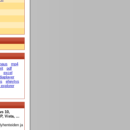
paus
mp4
it
pdf
excel
diaplayer
us
eheytys
 explorer
ws 10,
 Vista, ...
yhenteiden ja