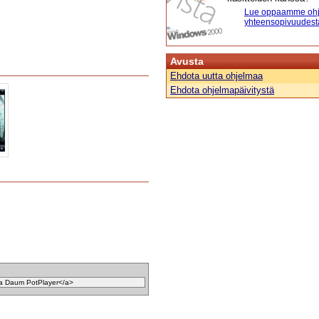
Lue oppaamme ohj
yhteensopivuudest
Avusta
Ehdota uutta ohjelmaa
Ehdota ohjelmapäivitystä