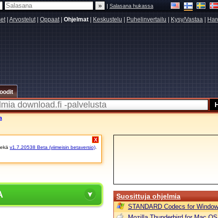
|
Salasana hukassa
set
|
Arvostelut
|
Oppaat
|
Ohjelmat
|
Keskustelu
|
Puhelinvertailu
|
Kysy/Vastaa
|
Har
oodit
a
X
ekä
v1.7.20538 Beta (viimeisin betaversio)
.
A
Suosittuja ohjelmia
STANDARD Codecs for Window
Mozilla Thunderbird for Mac OS