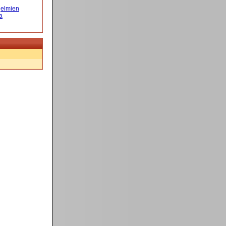
elmien
a