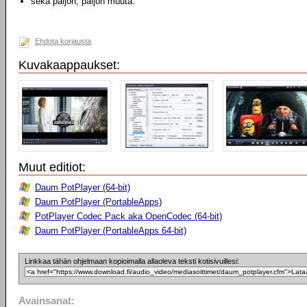
sekä paljon, paljon muuta.
Ehdota korjausta
Kuvakaappaukset:
Muut editiot:
Daum PotPlayer (64-bit)
Daum PotPlayer (PortableApps)
PotPlayer Codec Pack aka OpenCodec (64-bit)
Daum PotPlayer (PortableApps 64-bit)
Linkkaa tähän ohjelmaan kopioimalla allaoleva teksti kotisivuillesi:
Avainsanat: