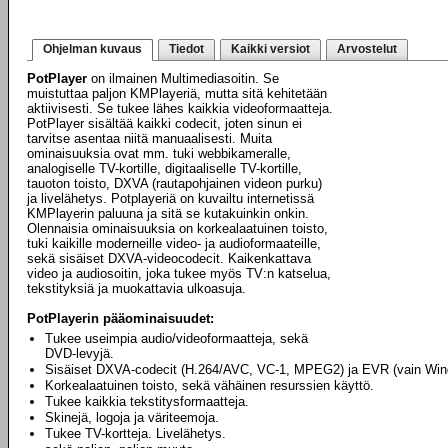
Ohjelman kuvaus
Tiedot
Kaikki versiot
Arvostelut
PotPlayer
on ilmainen Multimediasoitin. Se
muistuttaa paljon KMPlayeriä, mutta sitä kehitetään
aktiivisesti. Se tukee lähes kaikkia videoformaatteja.
PotPlayer sisältää kaikki codecit, joten sinun ei
tarvitse asentaa niitä manuaalisesti. Muita
ominaisuuksia ovat mm. tuki webbikameralle,
analogiselle TV-kortille, digitaaliselle TV-kortille,
tauoton toisto, DXVA (rautapohjainen videon purku)
ja livelähetys. Potplayeriä on kuvailtu internetissä
KMPlayerin paluuna ja sitä se kutakuinkin onkin.
Olennaisia ominaisuuksia on korkealaatuinen toisto,
tuki kaikille moderneille video- ja audioformaateille,
sekä sisäiset DXVA-videocodecit. Kaikenkattava
video ja audiosoitin, joka tukee myös TV:n katselua,
tekstityksiä ja muokattavia ulkoasuja.
PotPlayerin pääominaisuudet:
Tukee useimpia audio/videoformaatteja, sekä
DVD-levyjä.
Sisäiset DXVA-codecit (H.264/AVC, VC-1, MPEG2) ja EVR (vain Win
Korkealaatuinen toisto, sekä vähäinen resurssien käyttö.
Tukee kaikkia tekstitysformaatteja.
Skinejä, logoja ja väriteemoja.
Tukee TV-kortteja. Livelähetys.