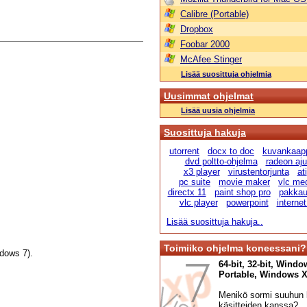
Calibre (Portable)
Dropbox
Foobar 2000
McAfee Stinger
Lisää suosittuja ohjelmia
Uusimmat ohjelmat
Lisää uusia ohjelmia
Suosittuja hakuja
utorrent
docx to doc
kuvankaap
dvd poltto-ohjelma
radeon ajur
x3 player
virustentorjunta
ati
pc suite
movie maker
vlc me
directx 11
paint shop pro
pakka
vlc player
powerpoint
internet
Lisää suosittuja hakuja..
Toimiiko ohjelma koneessani?
dows 7).
64-bit, 32-bit, Windo
Portable, Windows XP,
Menikö sormi suuhun l
käsitteiden kanssa?