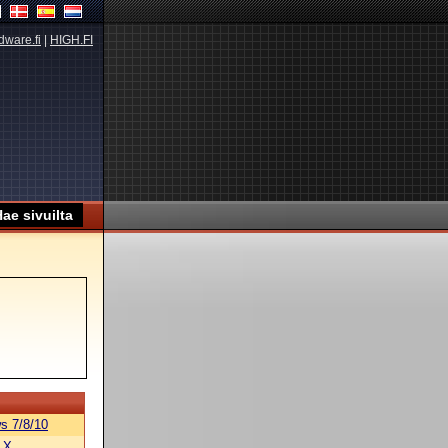
dware.fi
|
HIGH.FI
s 7/8/10
 X