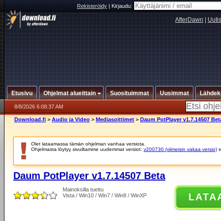
Rekisteröidy
|
Kirjaudu:
AfterDawn
|
Uuti
Etusivu
Ohjelmat alueittain
Suosituimmat
Uusimmat
Lähdek
8/8/2026 6:08:37 AM
Download.fi
>
Audio ja Video
>
Mediasoittimet
>
Daum PotPlayer v1.7.14507 Bet
Olet lataamassa tämän ohjelman vanhaa versiota.
Ohjelmasta löytyy sivuiltamme uudemmat versiot:
v200730 (viimeisin vakaa versio)
s
Daum PotPlayer v1.7.14507 Beta
Mainoksilla tuettu
LATA
Vista / Win10 / Win7 / Win8 / WinXP