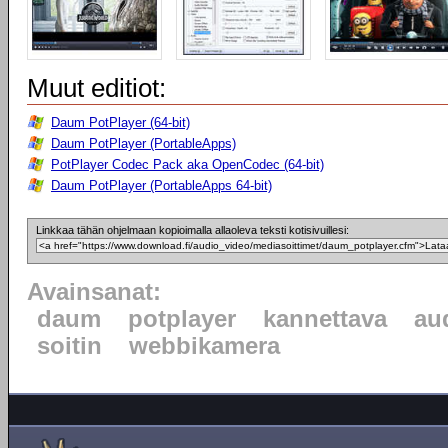
Muut editiot:
Daum PotPlayer (64-bit)
Daum PotPlayer (PortableApps)
PotPlayer Codec Pack aka OpenCodec (64-bit)
Daum PotPlayer (PortableApps 64-bit)
Linkkaa tähän ohjelmaan kopioimalla allaoleva teksti kotisivuillesi:
Avainsanat:
daum
potplayer
kannettava
au
soitin
webbikamera