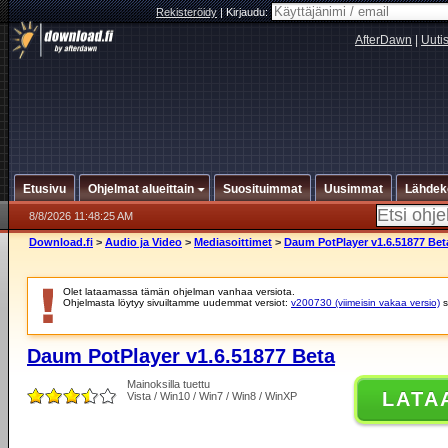
Rekisteröidy
|
Kirjaudu:
AfterDawn
|
Uuti
Etusivu
Ohjelmat alueittain
Suosituimmat
Uusimmat
Lähdek
8/8/2026 11:48:25 AM
Download.fi
>
Audio ja Video
>
Mediasoittimet
>
Daum PotPlayer v1.6.51877 Bet
Olet lataamassa tämän ohjelman vanhaa versiota.
Ohjelmasta löytyy sivuiltamme uudemmat versiot:
v200730 (viimeisin vakaa versio)
s
Daum PotPlayer v1.6.51877 Beta
Mainoksilla tuettu
LATA
Vista / Win10 / Win7 / Win8 / WinXP