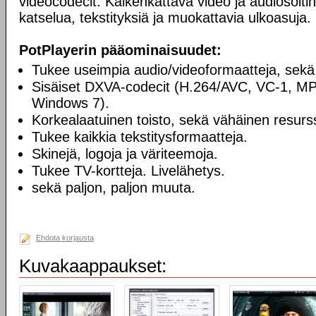
videocodecit. Kaikenkattava video ja audiosoiti
katselua, tekstityksiä ja muokattavia ulkoasuja.
PotPlayerin pääominaisuudet:
Tukee useimpia audio/videoformaatteja, sekä
Sisäiset DXVA-codecit (H.264/AVC, VC-1, M
Windows 7).
Korkealaatuinen toisto, sekä vähäinen resurss
Tukee kaikkia tekstitysformaatteja.
Skinejä, logoja ja väriteemoja.
Tukee TV-kortteja. Livelähetys.
sekä paljon, paljon muuta.
Ehdota korjausta
Kuvakaappaukset: