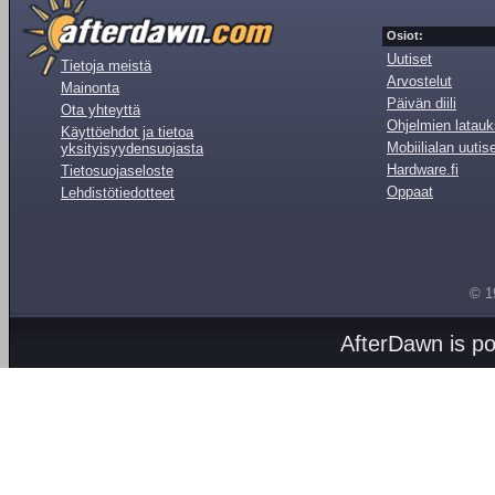
Osiot:
Uutiset
Tietoja meistä
Arvostelut
Mainonta
Päivän diili
Ota yhteyttä
Ohjelmien latauk
Käyttöehdot ja tietoa
Mobiilialan uutis
yksityisyydensuojasta
Hardware.fi
Tietosuojaseloste
Oppaat
Lehdistötiedotteet
© 1
AfterDawn is p