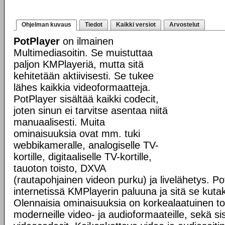
Ohjelman kuvaus
Tiedot
Kaikki versiot
Arvostelut
PotPlayer
on ilmainen
Multimediasoitin. Se muistuttaa
paljon KMPlayeriä, mutta sitä
kehitetään aktiivisesti. Se tukee
lähes kaikkia videoformaatteja.
PotPlayer sisältää kaikki codecit,
joten sinun ei tarvitse asentaa niitä
manuaalisesti. Muita
ominaisuuksia ovat mm. tuki
webbikameralle, analogiselle TV-
kortille, digitaaliselle TV-kortille,
tauoton toisto, DXVA
(rautapohjainen videon purku) ja livelähetys. Po
internetissä KMPlayerin paluuna ja sitä se kutak
Olennaisia ominaisuuksia on korkealaatuinen tois
moderneille video- ja audioformaateille, sekä s