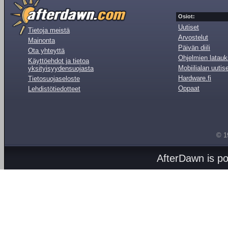
Osiot:
Uutiset
Tietoja meistä
Arvostelut
Mainonta
Päivän diili
Ota yhteyttä
Ohjelmien latauk
Käyttöehdot ja tietoa
Mobiilialan uutis
yksityisyydensuojasta
Hardware.fi
Tietosuojaseloste
Oppaat
Lehdistötiedotteet
© 1
AfterDawn is p