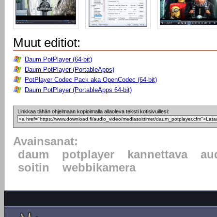
Muut editiot:
Daum PotPlayer (64-bit)
Daum PotPlayer (PortableApps)
PotPlayer Codec Pack aka OpenCodec (64-bit)
Daum PotPlayer (PortableApps 64-bit)
Linkkaa tähän ohjelmaan kopioimalla allaoleva teksti kotisivuillesi:
Avainsanat:
daum
potplayer
kannettava
au
soitin
webbikamera