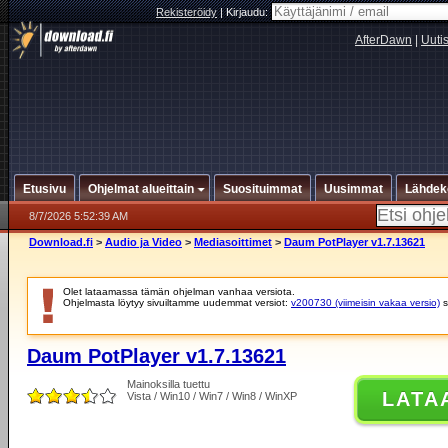
Rekisteröidy
|
Kirjaudu:
AfterDawn
|
Uuti
Etusivu
Ohjelmat alueittain
Suosituimmat
Uusimmat
Lähdek
8/7/2026 5:52:39 AM
Download.fi
>
Audio ja Video
>
Mediasoittimet
>
Daum PotPlayer v1.7.13621
Olet lataamassa tämän ohjelman vanhaa versiota.
Ohjelmasta löytyy sivuiltamme uudemmat versiot:
v200730 (viimeisin vakaa versio)
s
Daum PotPlayer v1.7.13621
Mainoksilla tuettu
LATA
Vista / Win10 / Win7 / Win8 / WinXP