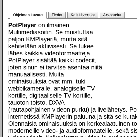
Ohjelman kuvaus
Tiedot
Kaikki versiot
Arvostelut
PotPlayer
on ilmainen
Multimediasoitin. Se muistuttaa
paljon KMPlayeriä, mutta sitä
kehitetään aktiivisesti. Se tukee
lähes kaikkia videoformaatteja.
PotPlayer sisältää kaikki codecit,
joten sinun ei tarvitse asentaa niitä
manuaalisesti. Muita
ominaisuuksia ovat mm. tuki
webbikameralle, analogiselle TV-
kortille, digitaaliselle TV-kortille,
tauoton toisto, DXVA
(rautapohjainen videon purku) ja livelähetys. Po
internetissä KMPlayerin paluuna ja sitä se kutak
Olennaisia ominaisuuksia on korkealaatuinen tois
moderneille video- ja audioformaateille, sekä s