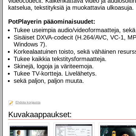
videocodecit. Kaikenkattava video ja audiosoiti
katselua, tekstityksiä ja muokattavia ulkoasuja.
PotPlayerin pääominaisuudet:
Tukee useimpia audio/videoformaatteja, sekä
Sisäiset DXVA-codecit (H.264/AVC, VC-1, M
Windows 7).
Korkealaatuinen toisto, sekä vähäinen resurss
Tukee kaikkia tekstitysformaatteja.
Skinejä, logoja ja väriteemoja.
Tukee TV-kortteja. Livelähetys.
sekä paljon, paljon muuta.
Ehdota korjausta
Kuvakaappaukset: