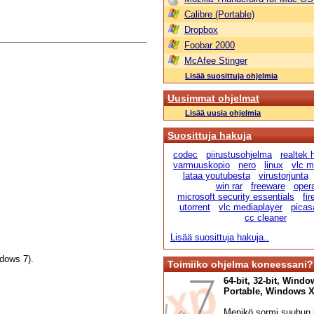
Calibre (Portable)
Dropbox
Foobar 2000
McAfee Stinger
Lisää suosittuja ohjelmia
Uusimmat ohjelmat
Lisää uusia ohjelmia
Suosittuja hakuja
codec
piirustusohjelma
realtek
varmuuskopio
nero
linux
vlc m
lataa youtubesta
virustorjunta
win rar
freeware
oper
microsoft security essentials
fir
utorrent
vlc mediaplayer
picas
cc cleaner
Lisää suosittuja hakuja..
dows 7).
Toimiiko ohjelma koneessani?
64-bit, 32-bit, Windo
Portable, Windows XP,
Menikö sormi suuhun l