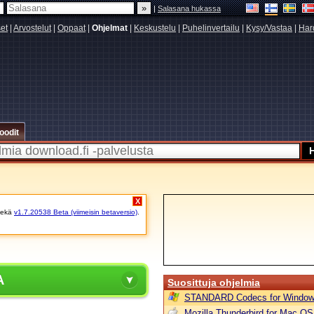
|
Salasana hukassa
set
|
Arvostelut
|
Oppaat
|
Ohjelmat
|
Keskustelu
|
Puhelinvertailu
|
Kysy/Vastaa
|
Har
oodit
X
ekä
v1.7.20538 Beta (viimeisin betaversio)
.
A
Suosittuja ohjelmia
STANDARD Codecs for Window
Mozilla Thunderbird for Mac OS