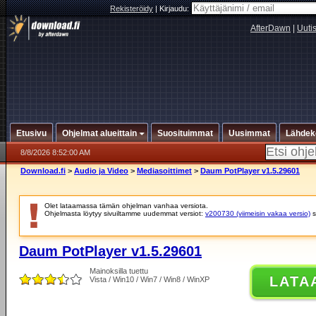
Rekisteröidy
|
Kirjaudu:
AfterDawn
|
Uuti
Etusivu
Ohjelmat alueittain
Suosituimmat
Uusimmat
Lähdek
8/8/2026 8:52:00 AM
Download.fi
>
Audio ja Video
>
Mediasoittimet
>
Daum PotPlayer v1.5.29601
Olet lataamassa tämän ohjelman vanhaa versiota.
Ohjelmasta löytyy sivuiltamme uudemmat versiot:
v200730 (viimeisin vakaa versio)
s
Daum PotPlayer v1.5.29601
Mainoksilla tuettu
LATA
Vista / Win10 / Win7 / Win8 / WinXP