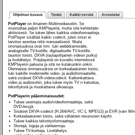
Ohjelman kuvaus
Tiedot
Kaikki versiot
Arvostelut
PotPlayer
on ilmainen Multimediasoitin. Se
muistuttaa paljon KMPlayeriä, mutta sitä kehitetään
aktiivisesti. Se tukee lähes kaikkia videoformaatteja.
PotPlayer sisältää kaikki codecit, joten sinun ei
tarvitse asentaa niitä manuaalisesti. Muita
ominaisuuksia ovat mm. tuki webbikameralle,
analogiselle TV-kortille, digitaaliselle TV-kortille,
tauoton toisto, DXVA (rautapohjainen videon purku)
ja livelähetys. Potplayeriä on kuvailtu internetissä
KMPlayerin paluuna ja sitä se kutakuinkin onkin.
Olennaisia ominaisuuksia on korkealaatuinen toisto,
tuki kaikille moderneille video- ja audioformaateille,
sekä sisäiset DXVA-videocodecit. Kaikenkattava
video ja audiosoitin, joka tukee myös TV:n katselua,
tekstityksiä ja muokattavia ulkoasuja.
PotPlayerin pääominaisuudet:
Tukee useimpia audio/videoformaatteja, sekä
DVD-levyjä.
Sisäiset DXVA-codecit (H.264/AVC, VC-1, MPEG2) ja EVR (vain Win
Korkealaatuinen toisto, sekä vähäinen resurssien käyttö.
Tukee kaikkia tekstitysformaatteja.
Skinejä, logoja ja väriteemoja.
Tukee TV-kortteja. Livelähetys.