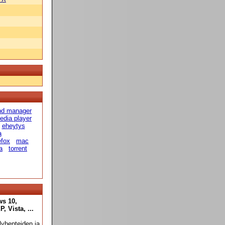
 hd manager
edia player
eheytys
a
efox
mac
a
torrent
ws 10,
 Vista, ...
yhenteiden ja