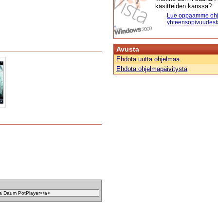
käsitteiden kanssa?
Lue oppaamme ohj
yhteensopivuudest
Avusta
Ehdota uutta ohjelmaa
Ehdota ohjelmapäivitystä