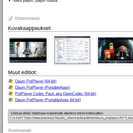
sekä paljon, paljon muuta.
Ehdota korjausta
Kuvakaappaukset:
Muut editiot:
Daum PotPlayer (64-bit)
Daum PotPlayer (PortableApps)
PotPlayer Codec Pack aka OpenCodec (64-bit)
Daum PotPlayer (PortableApps 64-bit)
Linkkaa tähän ohjelmaan kopioimalla allaoleva teksti kotisivuillesi:
Avainsanat: