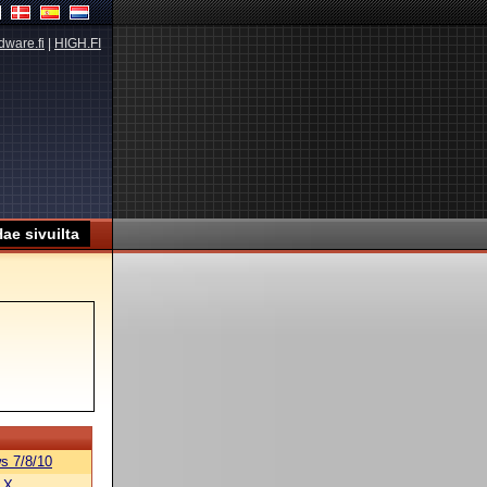
dware.fi
|
HIGH.FI
s 7/8/10
 X