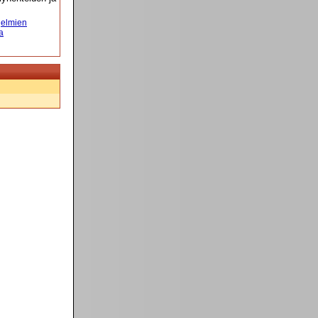
elmien
a