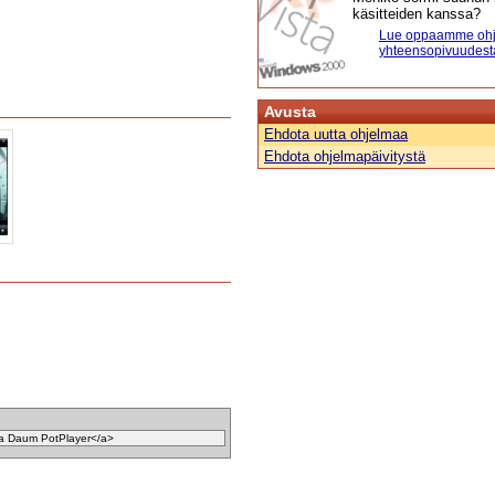
käsitteiden kanssa?
Lue oppaamme ohj
yhteensopivuudest
Avusta
Ehdota uutta ohjelmaa
Ehdota ohjelmapäivitystä