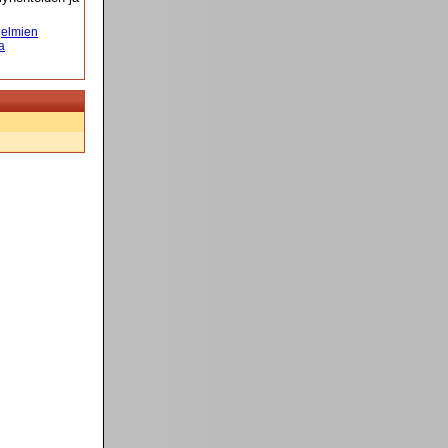
elmien
a