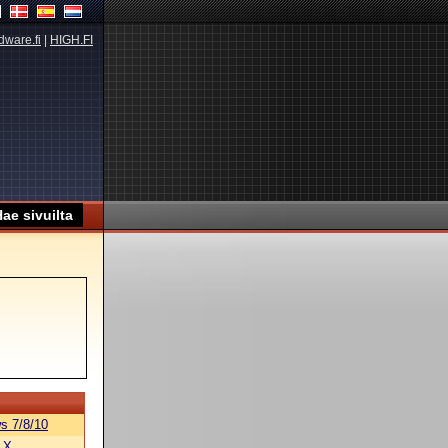
dware.fi
|
HIGH.FI
s 7/8/10
 X