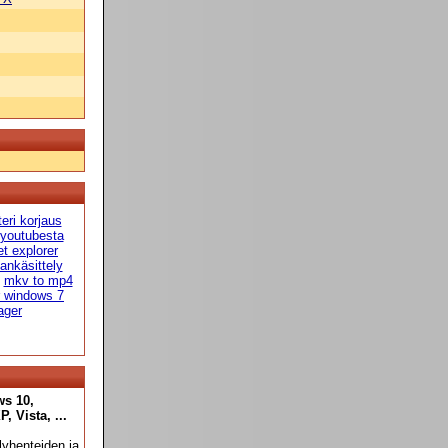
teri korjaus
 youtubesta
et explorer
ankäsittely
mkv to mp4
r windows 7
ager
ws 10,
 Vista, ...
yhenteiden ja