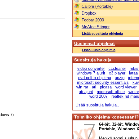
Calibre (Portable)
Dropbox
Foobar 2000
McAfee Stinger
Lisää suosittuja ohjelmia
Uusimmat ohjelmat
Lisää uusia ohjelmia
Suosittuja hakuja
video converter
cccleaner
rekis
windows 7 ajurit
x3 player
lataa
dvd poltto-ohjelma
unzip
intern
microsoft security essentials
kuv
win rar
ati
picasa
word viewer
ati ajurit
microsoft office
winra
word 2007
realtek hd man
Lisää suosittuja hakuja..
dows 7).
Toimiiko ohjelma koneessani?
64-bit, 32-bit, Windo
Portable, Windows XP,
Menikö sormi suuhun l