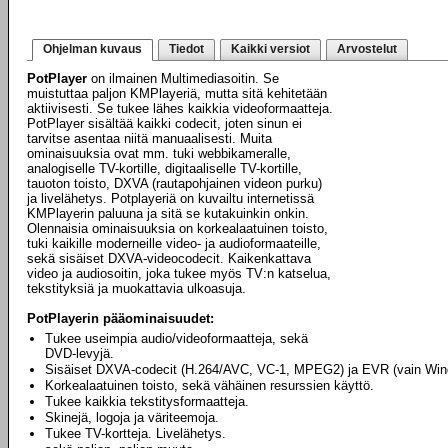
Ohjelman kuvaus
Tiedot
Kaikki versiot
Arvostelut
PotPlayer
on ilmainen Multimediasoitin. Se
muistuttaa paljon KMPlayeriä, mutta sitä kehitetään
aktiivisesti. Se tukee lähes kaikkia videoformaatteja.
PotPlayer sisältää kaikki codecit, joten sinun ei
tarvitse asentaa niitä manuaalisesti. Muita
ominaisuuksia ovat mm. tuki webbikameralle,
analogiselle TV-kortille, digitaaliselle TV-kortille,
tauoton toisto, DXVA (rautapohjainen videon purku)
ja livelähetys. Potplayeriä on kuvailtu internetissä
KMPlayerin paluuna ja sitä se kutakuinkin onkin.
Olennaisia ominaisuuksia on korkealaatuinen toisto,
tuki kaikille moderneille video- ja audioformaateille,
sekä sisäiset DXVA-videocodecit. Kaikenkattava
video ja audiosoitin, joka tukee myös TV:n katselua,
tekstityksiä ja muokattavia ulkoasuja.
PotPlayerin pääominaisuudet:
Tukee useimpia audio/videoformaatteja, sekä
DVD-levyjä.
Sisäiset DXVA-codecit (H.264/AVC, VC-1, MPEG2) ja EVR (vain Win
Korkealaatuinen toisto, sekä vähäinen resurssien käyttö.
Tukee kaikkia tekstitysformaatteja.
Skinejä, logoja ja väriteemoja.
Tukee TV-kortteja. Livelähetys.