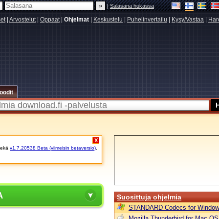
|
Salasana hukassa
set
|
Arvostelut
|
Oppaat
|
Ohjelmat
|
Keskustelu
|
Puhelinvertailu
|
Kysy/Vastaa
|
Har
oodit
X
ekä
v1.7.20538 Beta (viimeisin betaversio)
.
A
Suosittuja ohjelmia
STANDARD Codecs for Window
Mozilla Thunderbird for Mac OS