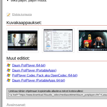
sekä paljon, paljon muuta.
Ehdota korjausta
Kuvakaappaukset:
Muut editiot:
Daum PotPlayer (64-bit)
Daum PotPlayer (PortableApps)
PotPlayer Codec Pack aka OpenCodec (64-bit)
Daum PotPlayer (PortableApps 64-bit)
Linkkaa tähän ohjelmaan kopioimalla allaoleva teksti kotisivuillesi:
Avainsanat: