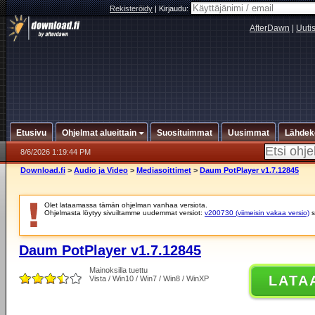
Rekisteröidy
|
Kirjaudu:
AfterDawn
|
Uuti
Etusivu
Ohjelmat alueittain
Suosituimmat
Uusimmat
Lähdek
8/6/2026 1:19:44 PM
Download.fi
>
Audio ja Video
>
Mediasoittimet
>
Daum PotPlayer v1.7.12845
Olet lataamassa tämän ohjelman vanhaa versiota.
Ohjelmasta löytyy sivuiltamme uudemmat versiot:
v200730 (viimeisin vakaa versio)
s
Daum PotPlayer v1.7.12845
Mainoksilla tuettu
LATA
Vista / Win10 / Win7 / Win8 / WinXP