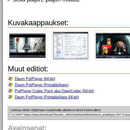
Kuvakaappaukset:
Muut editiot:
Daum PotPlayer (64-bit)
Daum PotPlayer (PortableApps)
PotPlayer Codec Pack aka OpenCodec (64-bit)
Daum PotPlayer (PortableApps 64-bit)
Linkkaa tähän ohjelmaan kopioimalla allaoleva teksti kotisivuillesi:
Avainsanat: