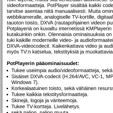
videoformaatteja. PotPlayer sisältää kaikki codec
tarvitse asentaa niitä manuaalisesti. Muita omi
webbikameralle, analogiselle TV-kortille, digitaali
tauoton toisto, DXVA (rautapohjainen videon pur
Potplayeriä on kuvailtu internetissä KMPlayerin 
kutakuinkin onkin. Olennaisia ominaisuuksia on 
tuki kaikille moderneille video- ja audioformaatei
DXVA-videocodecit. Kaikenkattava video ja audio
myös TV:n katselua, tekstityksiä ja muokattavia
PotPlayerin pääominaisuudet:
Tukee useimpia audio/videoformaatteja, sekä
Sisäiset DXVA-codecit (H.264/AVC, VC-1, M
Windows 7).
Korkealaatuinen toisto, sekä vähäinen resurss
Tukee kaikkia tekstitysformaatteja.
Skinejä, logoja ja väriteemoja.
Tukee TV-kortteja. Livelähetys.
sekä paljon, paljon muuta.