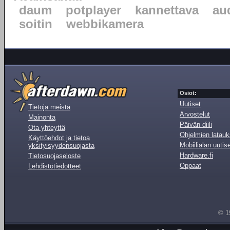
daum
potplayer
kannettava
au
soitin
webbikamera
Osiot:
Uutiset
Tietoja meistä
Arvostelut
Mainonta
Päivän diili
Ota yhteyttä
Ohjelmien latauk
Käyttöehdot ja tietoa
Mobiilialan uutis
yksityisyydensuojasta
Hardware.fi
Tietosuojaseloste
Oppaat
Lehdistötiedotteet
© 1