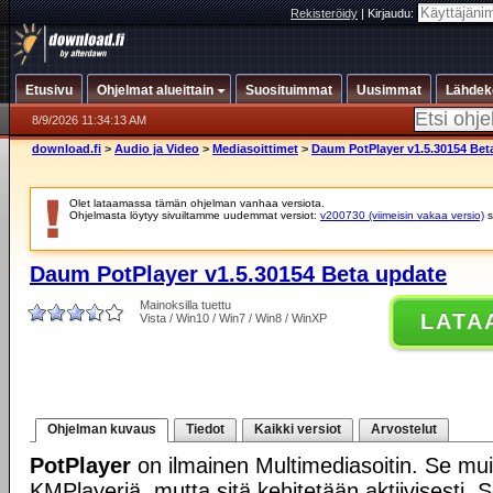
Rekisteröidy
|
Kirjaudu:
Etusivu
Ohjelmat alueittain
Suosituimmat
Uusimmat
Lähdek
8/9/2026 11:34:13 AM
download.fi
>
Audio ja Video
>
Mediasoittimet
>
Daum PotPlayer v1.5.30154 Bet
Olet lataamassa tämän ohjelman vanhaa versiota.
Ohjelmasta löytyy sivuiltamme uudemmat versiot:
v200730 (viimeisin vakaa versio)
s
Daum PotPlayer v1.5.30154 Beta update
Mainoksilla tuettu
LATA
Vista / Win10 / Win7 / Win8 / WinXP
Ohjelman kuvaus
Tiedot
Kaikki versiot
Arvostelut
PotPlayer
on ilmainen Multimediasoitin. Se mui
KMPlayeriä, mutta sitä kehitetään aktiivisesti. 