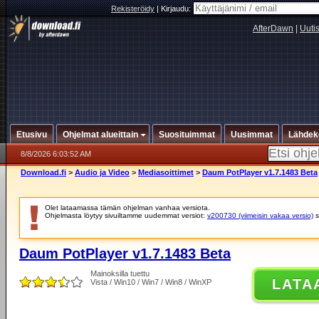
Rekisteröidy
|
Kirjaudu:
AfterDawn
|
Uuti
Etusivu
Ohjelmat alueittain
Suosituimmat
Uusimmat
Lähdek
8/8/2026 6:03:52 AM
Download.fi
>
Audio ja Video
>
Mediasoittimet
>
Daum PotPlayer v1.7.1483 Beta
Olet lataamassa tämän ohjelman vanhaa versiota.
Ohjelmasta löytyy sivuiltamme uudemmat versiot:
v200730 (viimeisin vakaa versio)
s
Daum PotPlayer v1.7.1483 Beta
Mainoksilla tuettu
LATA
Vista / Win10 / Win7 / Win8 / WinXP