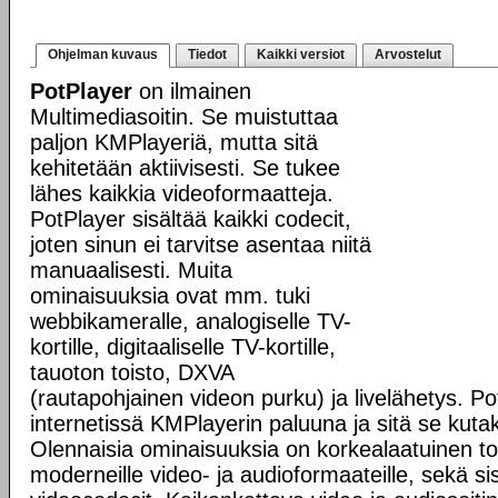
Ohjelman kuvaus
Tiedot
Kaikki versiot
Arvostelut
PotPlayer
on ilmainen
Multimediasoitin. Se muistuttaa
paljon KMPlayeriä, mutta sitä
kehitetään aktiivisesti. Se tukee
lähes kaikkia videoformaatteja.
PotPlayer sisältää kaikki codecit,
joten sinun ei tarvitse asentaa niitä
manuaalisesti. Muita
ominaisuuksia ovat mm. tuki
webbikameralle, analogiselle TV-
kortille, digitaaliselle TV-kortille,
tauoton toisto, DXVA
(rautapohjainen videon purku) ja livelähetys. Po
internetissä KMPlayerin paluuna ja sitä se kutak
Olennaisia ominaisuuksia on korkealaatuinen tois
moderneille video- ja audioformaateille, sekä s