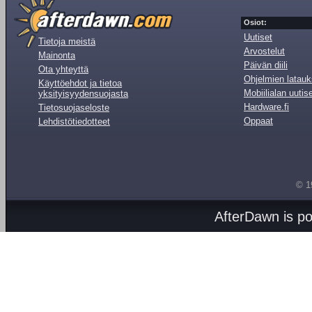
Osiot:
Uutiset
Tietoja meistä
Arvostelut
Mainonta
Päivän diili
Ota yhteyttä
Ohjelmien latauk
Käyttöehdot ja tietoa
Mobiilialan uutis
yksityisyydensuojasta
Hardware.fi
Tietosuojaseloste
Oppaat
Lehdistötiedotteet
© 1
AfterDawn is p