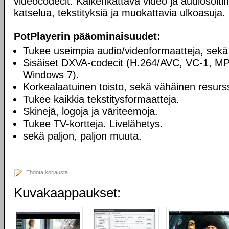
videocodecit. Kaikenkattava video ja audiosoiti
katselua, tekstityksiä ja muokattavia ulkoasuja.
PotPlayerin pääominaisuudet:
Tukee useimpia audio/videoformaatteja, sekä
Sisäiset DXVA-codecit (H.264/AVC, VC-1, M
Windows 7).
Korkealaatuinen toisto, sekä vähäinen resurss
Tukee kaikkia tekstitysformaatteja.
Skinejä, logoja ja väriteemoja.
Tukee TV-kortteja. Livelähetys.
sekä paljon, paljon muuta.
Ehdota korjausta
Kuvakaappaukset: