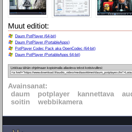
Muut editiot:
Daum PotPlayer (64-bit)
Daum PotPlayer (PortableApps)
PotPlayer Codec Pack aka OpenCodec (64-bit)
Daum PotPlayer (PortableApps 64-bit)
Linkkaa tähän ohjelmaan kopioimalla allaoleva teksti kotisivuillesi:
Avainsanat:
daum
potplayer
kannettava
au
soitin
webbikamera