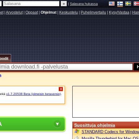
|
Salasana hukassa
set
|
Arvostelut
|
Oppaat
|
Ohjelmat
|
Keskustelu
|
Puhelinvertailu
|
Kysy/Vastaa
|
Har
oodit
a
X
ekä
v1.7.20538 Beta (viimeisin betaversio)
.
A
Suosittuja ohjelmia
STANDARD Codecs for Window
Mozilla Thunderbird for Mac OS