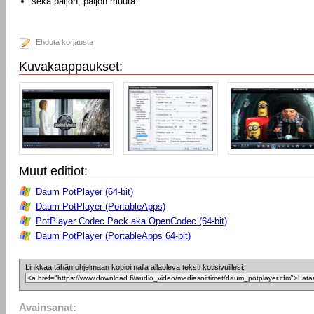
sekä paljon, paljon muuta.
Ehdota korjausta
Kuvakaappaukset:
Muut editiot:
Daum PotPlayer (64-bit)
Daum PotPlayer (PortableApps)
PotPlayer Codec Pack aka OpenCodec (64-bit)
Daum PotPlayer (PortableApps 64-bit)
Linkkaa tähän ohjelmaan kopioimalla allaoleva teksti kotisivuillesi:
Avainsanat: