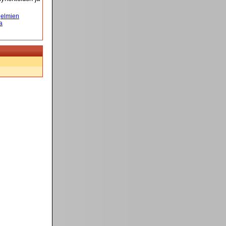
elmien
a