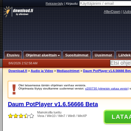
Rekisteröidy
|
Kirjaudu:
AfterDawn
|
Uuti
Etusivu
Ohjelmat alueittain
Suosituimmat
Uusimmat
Lähdek
8/6/2026 2:52:58 AM
Download.fi
>
Audio ja Video
>
Mediasoittimet
>
Daum PotPlayer v1.6.56666 Bet
Olet lataamassa tämän ohjelman vanhaa versiota.
Ohjelmasta löytyy sivuiltamme uudemmat versiot:
v200730 (viimeisin vakaa versio)
s
Daum PotPlayer v1.6.56666 Beta
Mainoksilla tuettu
LATA
Vista / Win10 / Win7 / Win8 / WinXP