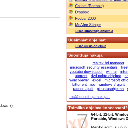
Calibre (Portable)
Dropbox
Foobar 2000
McAfee Stinger
Lisää suosittuja ohjelmia
Uusimmat ohjelmat
Lisää uusia ohjelmia
Suosittuja hakuja
realtek hd manager
microsoft security essentials
fre
youtube downloader
win rar
inte
utorrent
dvd poltto-ohjelma
cc
word viewer
excel
microsoft offi
bittorrent
iso
windows 7 ajurit
radeon ajurit
piirustusohjelma
Lisää suosittuja hakuja..
dows 7).
Toimiiko ohjelma koneessani?
64-bit, 32-bit, Windo
Portable, Windows XP,
Menikö sormi suuhun l