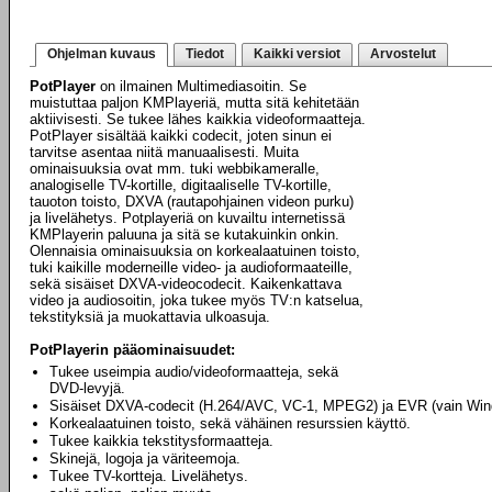
Ohjelman kuvaus
Tiedot
Kaikki versiot
Arvostelut
PotPlayer
on ilmainen Multimediasoitin. Se
muistuttaa paljon KMPlayeriä, mutta sitä kehitetään
aktiivisesti. Se tukee lähes kaikkia videoformaatteja.
PotPlayer sisältää kaikki codecit, joten sinun ei
tarvitse asentaa niitä manuaalisesti. Muita
ominaisuuksia ovat mm. tuki webbikameralle,
analogiselle TV-kortille, digitaaliselle TV-kortille,
tauoton toisto, DXVA (rautapohjainen videon purku)
ja livelähetys. Potplayeriä on kuvailtu internetissä
KMPlayerin paluuna ja sitä se kutakuinkin onkin.
Olennaisia ominaisuuksia on korkealaatuinen toisto,
tuki kaikille moderneille video- ja audioformaateille,
sekä sisäiset DXVA-videocodecit. Kaikenkattava
video ja audiosoitin, joka tukee myös TV:n katselua,
tekstityksiä ja muokattavia ulkoasuja.
PotPlayerin pääominaisuudet:
Tukee useimpia audio/videoformaatteja, sekä
DVD-levyjä.
Sisäiset DXVA-codecit (H.264/AVC, VC-1, MPEG2) ja EVR (vain Win
Korkealaatuinen toisto, sekä vähäinen resurssien käyttö.
Tukee kaikkia tekstitysformaatteja.
Skinejä, logoja ja väriteemoja.
Tukee TV-kortteja. Livelähetys.