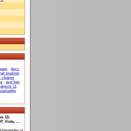
eware
docx
rnet explorer
 cleaner
ce
avg free
directx 11
startuplite
ws 10,
 Vista, ...
yhenteiden ja