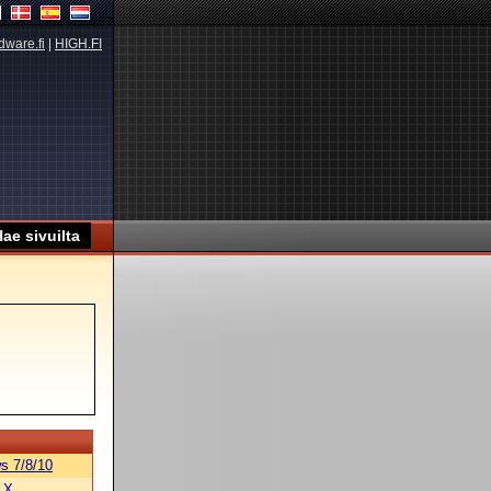
dware.fi
|
HIGH.FI
s 7/8/10
 X