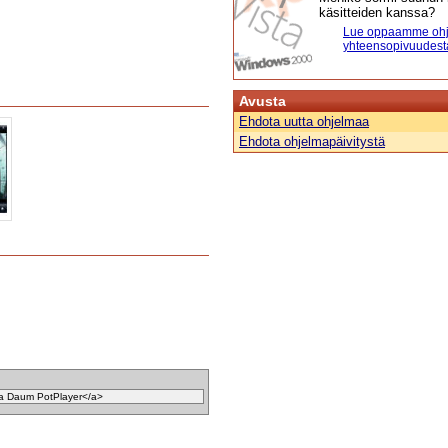
käsitteiden kanssa?
Lue oppaamme ohj
yhteensopivuudest
Avusta
Ehdota uutta ohjelmaa
Ehdota ohjelmapäivitystä