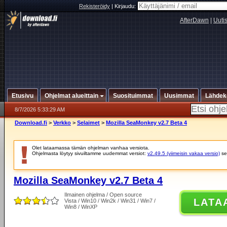
Rekisteröidy
|
Kirjaudu:
AfterDawn
|
Uuti
Etusivu
Ohjelmat alueittain
Suosituimmat
Uusimmat
Lähdek
8/7/2026 5:33:29 AM
Download.fi
>
Verkko
>
Selaimet
>
Mozilla SeaMonkey v2.7 Beta 4
Olet lataamassa tämän ohjelman vanhaa versiota.
Ohjelmasta löytyy sivuiltamme uudemmat versiot:
v2.49.5 (viimeisin vakaa versio)
se
Mozilla SeaMonkey v2.7 Beta 4
Ilmainen ohjelma / Open source
LATA
Vista / Win10 / Win2k / Win31 / Win7 /
Win8 / WinXP