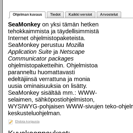
Ohjelman kuvaus
Tiedot
Kaikki versiot
Arvostelut
SeaMonkey
on yksi tämän hetken
tehokkaimmista ja täydellisimmistä
Internet ohjelmistopaketeista.
SeaMonkey perustuu
Mozilla
Application Suite
ja
Netscape
Communicator packages
ohjelmistopaketteihin. Ohjelmistoa
paranneltu huomattavasti
edeltäjiinsä verrattuna ja monia
uusia ominaisuuksia on lisätty.
SeaMonkey sisältää mm.: WWW-
selaimen, sähköpostiohjelmiston,
WYSIWYG-pohjaisen WWW-sivujen teko-ohjelm
keskusteluohjelman.
Ehdota korjausta