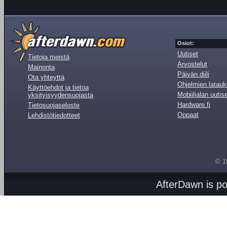
Osiot:
Uutiset
Tietoja meistä
Arvostelut
Mainonta
Päivän diili
Ota yhteyttä
Ohjelmien latauk
Käyttöehdot ja tietoa
Mobiilialan uutis
yksityisyydensuojasta
Hardware.fi
Tietosuojaseloste
Oppaat
Lehdistötiedotteet
© 1
AfterDawn is p