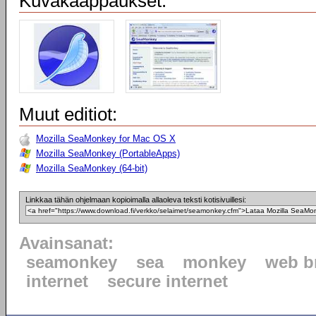
Kuvakaappaukset:
Muut editiot:
Mozilla SeaMonkey for Mac OS X
Mozilla SeaMonkey (PortableApps)
Mozilla SeaMonkey (64-bit)
Linkkaa tähän ohjelmaan kopioimalla allaoleva teksti kotisivuillesi:
Avainsanat:
seamonkey
sea
monkey
web b
internet
secure internet