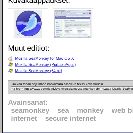
Kuvakaappaukset:
Muut editiot:
Mozilla SeaMonkey for Mac OS X
Mozilla SeaMonkey (PortableApps)
Mozilla SeaMonkey (64-bit)
Linkkaa tähän ohjelmaan kopioimalla allaoleva teksti kotisivuillesi:
Avainsanat:
seamonkey
sea
monkey
web b
internet
secure internet