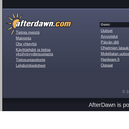
Osiot:
Uutiset
Tietoja meistä
Arvostelut
Mainonta
Päivän diili
Ota yhteyttä
Ohjelmien latauk
Käyttöehdot ja tietoa
Mobiilialan uutis
yksityisyydensuojasta
Hardware.fi
Tietosuojaseloste
Oppaat
Lehdistötiedotteet
© 1
AfterDawn is p