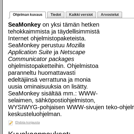
Ohjelman kuvaus
Tiedot
Kaikki versiot
Arvostelut
SeaMonkey
on yksi tämän hetken
tehokkaimmista ja täydellisimmistä
Internet ohjelmistopaketeista.
SeaMonkey perustuu
Mozilla
Application Suite
ja
Netscape
Communicator packages
ohjelmistopaketteihin. Ohjelmistoa
paranneltu huomattavasti
edeltäjiinsä verrattuna ja monia
uusia ominaisuuksia on lisätty.
SeaMonkey sisältää mm.: WWW-
selaimen, sähköpostiohjelmiston,
WYSIWYG-pohjaisen WWW-sivujen teko-ohjelm
keskusteluohjelman.
Ehdota korjausta