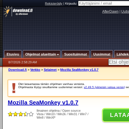
Rekisteröidy
|
Kirjaudu:
AfterDawn
|
Uuti
Etusivu
Ohjelmat alueittain
Suosituimmat
Uusimmat
Lähdek
8/7/2026 2:58:29 AM
Download.fi
>
Verkko
>
Selaimet
>
Mozilla SeaMonkey v1.0.7
Olet lataamassa tämän ohjelman vanhaa versiota.
Ohjelmasta löytyy sivuiltamme uudemmat versiot:
v2.49.5 (viimeisin vakaa versio)
se
Mozilla SeaMonkey v1.0.7
Ilmainen ohjelma / Open source
LATA
Vista / Win10 / Win2k / Win31 / Win7 /
Win8 / WinXP