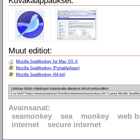
Kuvakaappaukset:
Muut editiot:
Mozilla SeaMonkey for Mac OS X
Mozilla SeaMonkey (PortableApps)
Mozilla SeaMonkey (64-bit)
Linkkaa tähän ohjelmaan kopioimalla allaoleva teksti kotisivuillesi:
Avainsanat:
seamonkey
sea
monkey
web b
internet
secure internet