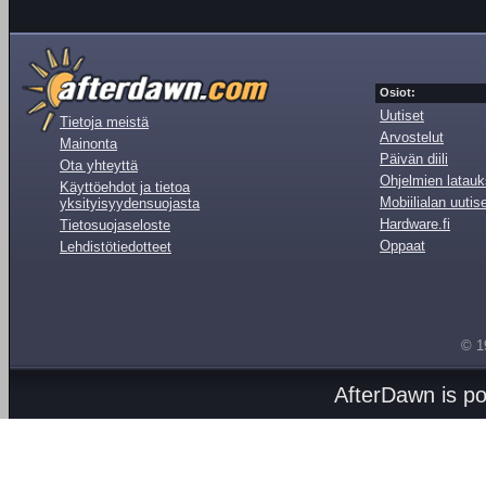
Osiot:
Uutiset
Tietoja meistä
Arvostelut
Mainonta
Päivän diili
Ota yhteyttä
Ohjelmien latauk
Käyttöehdot ja tietoa
Mobiilialan uutis
yksityisyydensuojasta
Hardware.fi
Tietosuojaseloste
Oppaat
Lehdistötiedotteet
© 1
AfterDawn is p