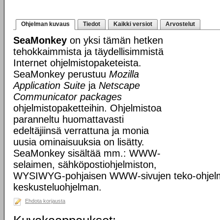
Ohjelman kuvaus
Tiedot
Kaikki versiot
Arvostelut
SeaMonkey
on yksi tämän hetken
tehokkaimmista ja täydellisimmistä
Internet ohjelmistopaketeista.
SeaMonkey perustuu
Mozilla
Application Suite
ja
Netscape
Communicator packages
ohjelmistopaketteihin. Ohjelmistoa
paranneltu huomattavasti
edeltäjiinsä verrattuna ja monia
uusia ominaisuuksia on lisätty.
SeaMonkey sisältää mm.: WWW-
selaimen, sähköpostiohjelmiston,
WYSIWYG-pohjaisen WWW-sivujen teko-ohjelm
keskusteluohjelman.
Ehdota korjausta