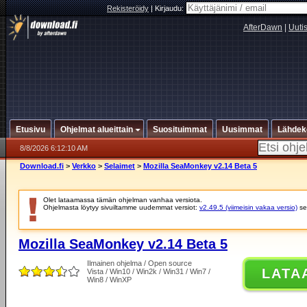
Rekisteröidy
|
Kirjaudu:
AfterDawn
|
Uuti
Etusivu
Ohjelmat alueittain
Suosituimmat
Uusimmat
Lähdek
8/8/2026 6:12:10 AM
Download.fi
>
Verkko
>
Selaimet
>
Mozilla SeaMonkey v2.14 Beta 5
Olet lataamassa tämän ohjelman vanhaa versiota.
Ohjelmasta löytyy sivuiltamme uudemmat versiot:
v2.49.5 (viimeisin vakaa versio)
se
Mozilla SeaMonkey v2.14 Beta 5
Ilmainen ohjelma / Open source
LATA
Vista / Win10 / Win2k / Win31 / Win7 /
Win8 / WinXP