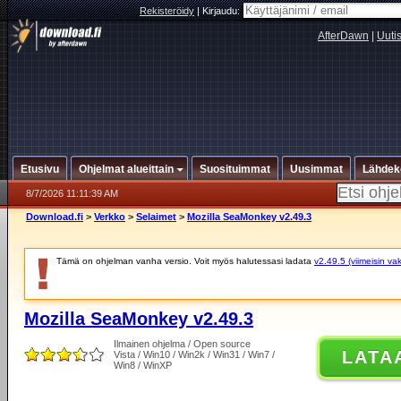
Rekisteröidy
|
Kirjaudu:
AfterDawn
|
Uuti
Etusivu
Ohjelmat alueittain
Suosituimmat
Uusimmat
Lähdek
8/7/2026 11:11:39 AM
Download.fi
>
Verkko
>
Selaimet
>
Mozilla SeaMonkey v2.49.3
Tämä on ohjelman vanha versio. Voit myös halutessasi ladata
v2.49.5 (viimeisin va
Mozilla SeaMonkey v2.49.3
Ilmainen ohjelma / Open source
LATA
Vista / Win10 / Win2k / Win31 / Win7 /
Win8 / WinXP