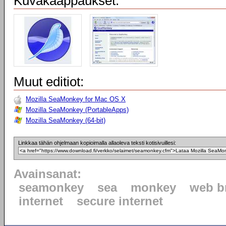
Kuvakaappaukset:
Muut editiot:
Mozilla SeaMonkey for Mac OS X
Mozilla SeaMonkey (PortableApps)
Mozilla SeaMonkey (64-bit)
Linkkaa tähän ohjelmaan kopioimalla allaoleva teksti kotisivuillesi:
Avainsanat:
seamonkey
sea
monkey
web b
internet
secure internet