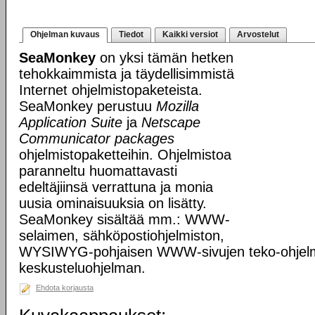
Ohjelman kuvaus
Tiedot
Kaikki versiot
Arvostelut
SeaMonkey
on yksi tämän hetken
tehokkaimmista ja täydellisimmistä
Internet ohjelmistopaketeista.
SeaMonkey perustuu
Mozilla
Application Suite
ja
Netscape
Communicator packages
ohjelmistopaketteihin. Ohjelmistoa
paranneltu huomattavasti
edeltäjiinsä verrattuna ja monia
uusia ominaisuuksia on lisätty.
SeaMonkey sisältää mm.: WWW-
selaimen, sähköpostiohjelmiston,
WYSIWYG-pohjaisen WWW-sivujen teko-ohjelm
keskusteluohjelman.
Ehdota korjausta