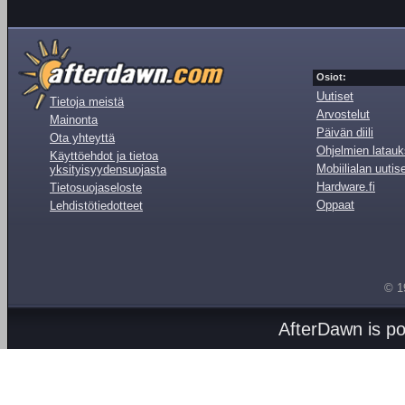
Osiot:
Uutiset
Tietoja meistä
Arvostelut
Mainonta
Päivän diili
Ota yhteyttä
Ohjelmien latauk
Käyttöehdot ja tietoa
Mobiilialan uutis
yksityisyydensuojasta
Hardware.fi
Tietosuojaseloste
Oppaat
Lehdistötiedotteet
© 1
AfterDawn is p