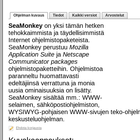
Ohjelman kuvaus
Tiedot
Kaikki versiot
Arvostelut
SeaMonkey
on yksi tämän hetken
tehokkaimmista ja täydellisimmistä
Internet ohjelmistopaketeista.
SeaMonkey perustuu
Mozilla
Application Suite
ja
Netscape
Communicator packages
ohjelmistopaketteihin. Ohjelmistoa
paranneltu huomattavasti
edeltäjiinsä verrattuna ja monia
uusia ominaisuuksia on lisätty.
SeaMonkey sisältää mm.: WWW-
selaimen, sähköpostiohjelmiston,
WYSIWYG-pohjaisen WWW-sivujen teko-ohjelm
keskusteluohjelman.
Ehdota korjausta