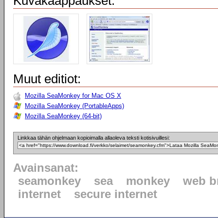
Kuvakaappaukset:
Muut editiot:
Mozilla SeaMonkey for Mac OS X
Mozilla SeaMonkey (PortableApps)
Mozilla SeaMonkey (64-bit)
Linkkaa tähän ohjelmaan kopioimalla allaoleva teksti kotisivuillesi:
Avainsanat:
seamonkey
sea
monkey
web b
internet
secure internet