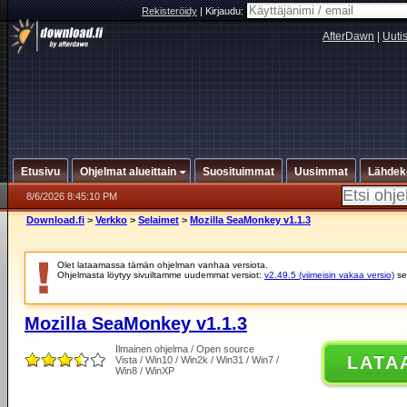
Rekisteröidy
|
Kirjaudu:
AfterDawn
|
Uuti
Etusivu
Ohjelmat alueittain
Suosituimmat
Uusimmat
Lähdek
8/6/2026 8:45:10 PM
Download.fi
>
Verkko
>
Selaimet
>
Mozilla SeaMonkey v1.1.3
Olet lataamassa tämän ohjelman vanhaa versiota.
Ohjelmasta löytyy sivuiltamme uudemmat versiot:
v2.49.5 (viimeisin vakaa versio)
se
Mozilla SeaMonkey v1.1.3
Ilmainen ohjelma / Open source
LATA
Vista / Win10 / Win2k / Win31 / Win7 /
Win8 / WinXP