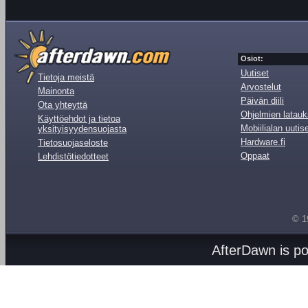
Osiot:
Uutiset
Tietoja meistä
Arvostelut
Mainonta
Päivän diili
Ota yhteyttä
Ohjelmien latauk
Käyttöehdot ja tietoa
Mobiilialan uutis
yksityisyydensuojasta
Hardware.fi
Tietosuojaseloste
Oppaat
Lehdistötiedotteet
© 1
AfterDawn is p