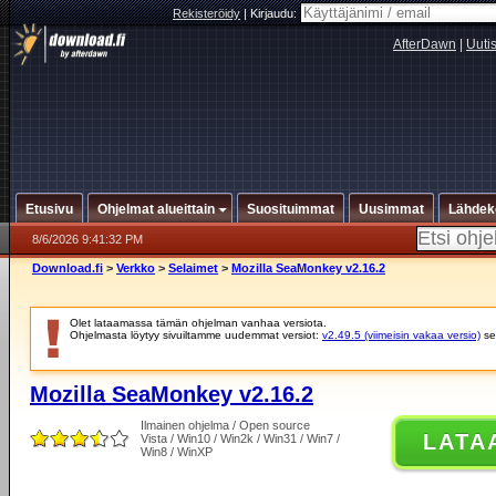
Rekisteröidy
|
Kirjaudu:
AfterDawn
|
Uuti
Etusivu
Ohjelmat alueittain
Suosituimmat
Uusimmat
Lähdek
8/6/2026 9:41:32 PM
Download.fi
>
Verkko
>
Selaimet
>
Mozilla SeaMonkey v2.16.2
Olet lataamassa tämän ohjelman vanhaa versiota.
Ohjelmasta löytyy sivuiltamme uudemmat versiot:
v2.49.5 (viimeisin vakaa versio)
se
Mozilla SeaMonkey v2.16.2
Ilmainen ohjelma / Open source
LATA
Vista / Win10 / Win2k / Win31 / Win7 /
Win8 / WinXP