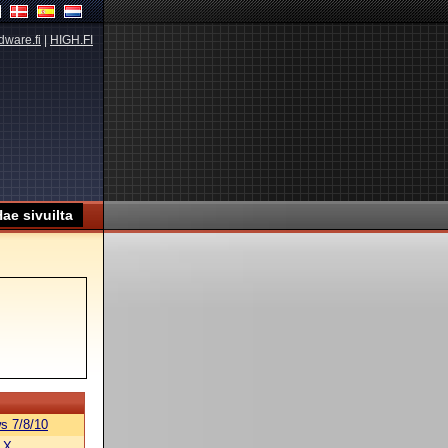
dware.fi
|
HIGH.FI
s 7/8/10
 X