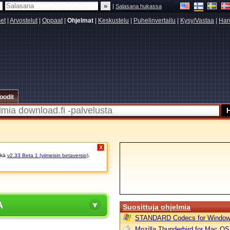
|
Salasana hukassa
set
|
Arvostelut
|
Oppaat
|
Ohjelmat
|
Keskustelu
|
Puhelinvertailu
|
Kysy/Vastaa
|
Har
oodit
X
kä
v2.33 Beta 1 (viimeisin betaversio)
.
A
Suosittuja ohjelmia
STANDARD Codecs for Window
Mozilla Thunderbird for Mac OS