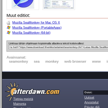
Muut editiot:
Mozilla SeaMonkey for Mac OS X
Mozilla SeaMonkey (PortableApps)
Mozilla SeaMonkey (64-bit)
Linkkaa tähän ohjelmaan kopioimalla allaoleva teksti kotisivuillesi:
Avainsanat:
seamonkey
sea
monkey
web browser
www
Osiot:
Uutiset
Tietoja meistä
Arvostelut
Mainonta
Päivän diili