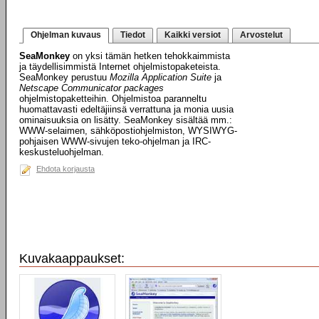
Ohjelman kuvaus
Tiedot
Kaikki versiot
Arvostelut
SeaMonkey
on yksi tämän hetken tehokkaimmista
ja täydellisimmistä Internet ohjelmistopaketeista.
SeaMonkey perustuu
Mozilla Application Suite
ja
Netscape Communicator packages
ohjelmistopaketteihin. Ohjelmistoa paranneltu
huomattavasti edeltäjiinsä verrattuna ja monia uusia
ominaisuuksia on lisätty. SeaMonkey sisältää mm.:
WWW-selaimen, sähköpostiohjelmiston, WYSIWYG-
pohjaisen WWW-sivujen teko-ohjelman ja IRC-
keskusteluohjelman.
Ehdota korjausta
Kuvakaappaukset: