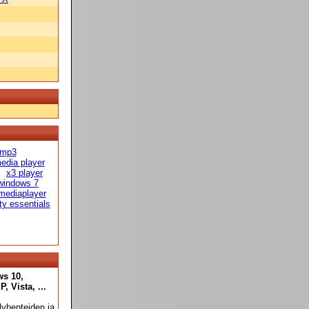
 mp3
edia player
x3 player
windows 7
mediaplayer
ty essentials
ws 10,
 Vista, ...
yhenteiden ja