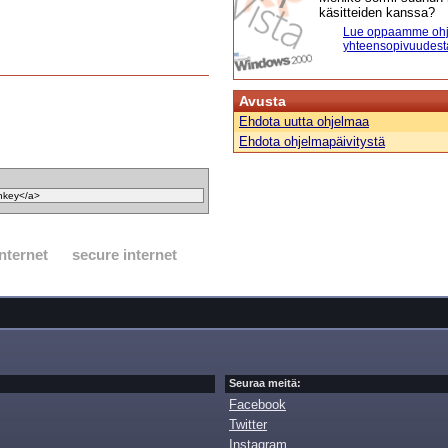
käsitteiden kanssa?
Lue oppaamme ohj
yhteensopivuudest
Avusta
Ehdota uutta ohjelmaa
Ehdota ohjelmapäivitystä
internet
secure internet
Seuraa meitä:
Facebook
Twitter
Instagram