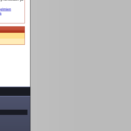
elmien
a