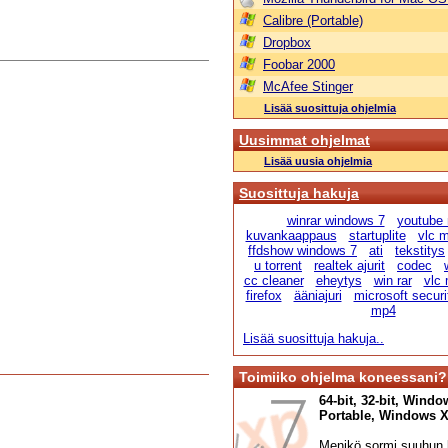
Calibre (Portable)
Dropbox
Foobar 2000
McAfee Stinger
Lisää suosittuja ohjelmia
Uusimmat ohjelmat
Lisää uusia ohjelmia
Suosittuja hakuja
winrar windows 7
youtube
kuvankaappaus
startuplite
vlc m
ffdshow windows 7
ati
tekstitys
u torrent
realtek ajurit
codec
cc cleaner
eheytys
win rar
vlc 
firefox
ääniajuri
microsoft securi
mp4
Lisää suosittuja hakuja..
Toimiiko ohjelma koneessani?
64-bit, 32-bit, Windo
Portable, Windows XP,
Menikö sormi suuhun l