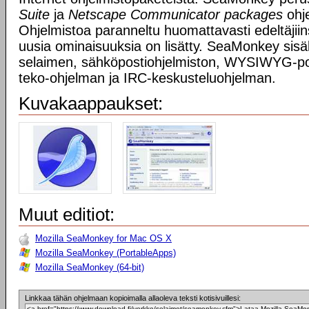
Suite
ja
Netscape Communicator packages
ohje
Ohjelmistoa paranneltu huomattavasti edeltäjiin
uusia ominaisuuksia on lisätty. SeaMonkey si
selaimen, sähköpostiohjelmiston, WYSIWYG-p
teko-ohjelman ja IRC-keskusteluohjelman.
Kuvakaappaukset:
Muut editiot:
Mozilla SeaMonkey for Mac OS X
Mozilla SeaMonkey (PortableApps)
Mozilla SeaMonkey (64-bit)
Linkkaa tähän ohjelmaan kopioimalla allaoleva teksti kotisivuillesi: