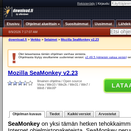
Rekisteröidy
|
Kirjaudu:
Etusivu
Ohjelmat alueittain
Suosituimmat
Uusimmat
Lähdek
8/9/2026 7:17:07 AM
download.fi
>
Verkko
>
Selaimet
>
Mozilla SeaMonkey v2.23
Olet lataamassa tämän ohjelman vanhaa versiota.
Ohjelmasta löytyy sivuiltamme uudemmat versiot:
v2.49.5 (viimeisin vakaa versio)
se
Mozilla SeaMonkey v2.23
Ilmainen ohjelma / Open source
LATA
Vista / Win10 / Win2k / Win31 / Win7 /
Win8 / WinXP
Ohjelman kuvaus
Tiedot
Kaikki versiot
Arvostelut
SeaMonkey
on yksi tämän hetken tehokkaimmis
Internet ohjelmistopaketeista. SeaMonkey per