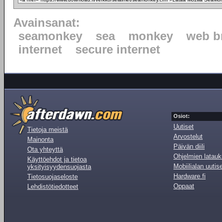
Avainsanat:
seamonkey
sea
monkey
web b
internet
secure internet
Osiot:
Uutiset
Tietoja meistä
Arvostelut
Mainonta
Päivän diili
Ota yhteyttä
Ohjelmien latauk
Käyttöehdot ja tietoa
Mobiilialan uutis
yksityisyydensuojasta
Hardware.fi
Tietosuojaseloste
Oppaat
Lehdistötiedotteet