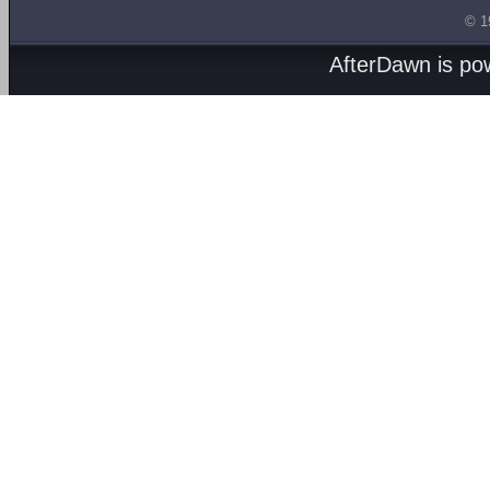
© 1
AfterDawn is p