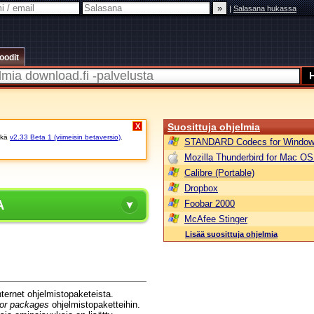
|
Salasana hukassa
oodit
Suosittuja ohjelmia
X
kä
v2.33 Beta 1 (viimeisin betaversio)
.
STANDARD Codecs for Window
Mozilla Thunderbird for Mac OS
Calibre (Portable)
Dropbox
A
Foobar 2000
McAfee Stinger
Lisää suosittuja ohjelmia
ternet ohjelmistopaketeista.
or packages
ohjelmistopaketteihin.