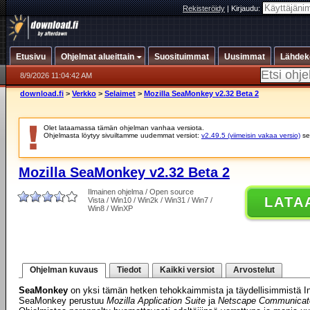
Rekisteröidy
|
Kirjaudu:
Etusivu
Ohjelmat alueittain
Suosituimmat
Uusimmat
Lähdek
8/9/2026 11:04:42 AM
download.fi
>
Verkko
>
Selaimet
>
Mozilla SeaMonkey v2.32 Beta 2
Olet lataamassa tämän ohjelman vanhaa versiota.
Ohjelmasta löytyy sivuiltamme uudemmat versiot:
v2.49.5 (viimeisin vakaa versio)
se
Mozilla SeaMonkey v2.32 Beta 2
Ilmainen ohjelma / Open source
LATA
Vista / Win10 / Win2k / Win31 / Win7 /
Win8 / WinXP
Ohjelman kuvaus
Tiedot
Kaikki versiot
Arvostelut
SeaMonkey
on yksi tämän hetken tehokkaimmista ja täydellisimmistä In
SeaMonkey perustuu
Mozilla Application Suite
ja
Netscape Communicat