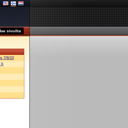
s 7/8/10
 X