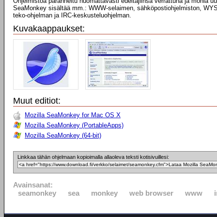
Ohjelmistoa paranneltu huomattavasti edeltäjiinsä verrattuna ja monia uu
SeaMonkey sisältää mm.: WWW-selaimen, sähköpostiohjelmiston, W
teko-ohjelman ja IRC-keskusteluohjelman.
Kuvakaappaukset:
Muut editiot:
Mozilla SeaMonkey for Mac OS X
Mozilla SeaMonkey (PortableApps)
Mozilla SeaMonkey (64-bit)
Linkkaa tähän ohjelmaan kopioimalla allaoleva teksti kotisivuillesi:
Avainsanat:
seamonkey
sea
monkey
web browser
www