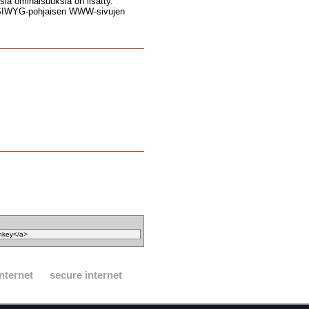
sia ominaisuuksia on lisätty.
YSIWYG-pohjaisen WWW-sivujen
internet
secure internet