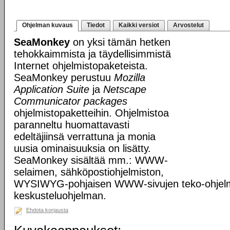
Ohjelman kuvaus
Tiedot
Kaikki versiot
Arvostelut
SeaMonkey
on yksi tämän hetken
tehokkaimmista ja täydellisimmistä
Internet ohjelmistopaketeista.
SeaMonkey perustuu
Mozilla
Application Suite
ja
Netscape
Communicator packages
ohjelmistopaketteihin. Ohjelmistoa
paranneltu huomattavasti
edeltäjiinsä verrattuna ja monia
uusia ominaisuuksia on lisätty.
SeaMonkey sisältää mm.: WWW-
selaimen, sähköpostiohjelmiston,
WYSIWYG-pohjaisen WWW-sivujen teko-ohjelm
keskusteluohjelman.
Ehdota korjausta