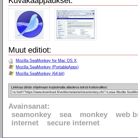
Kuvakaappaukset:
Muut editiot:
Mozilla SeaMonkey for Mac OS X
Mozilla SeaMonkey (PortableApps)
Mozilla SeaMonkey (64-bit)
Linkkaa tähän ohjelmaan kopioimalla allaoleva teksti kotisivuillesi:
Avainsanat:
seamonkey
sea
monkey
web b
internet
secure internet