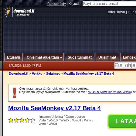
Rekisteröidy
|
Kirjaudu:
AfterDawn
|
Uuti
Etusivu
Ohjelmat alueittain
Suosituimmat
Uusimmat
Lähdek
8/7/2026 12:00:47 PM
Download.fi
>
Verkko
>
Selaimet
>
Mozilla SeaMonkey v2.17 Beta 4
Olet lataamassa tämän ohjelman vanhaa versiota.
Ohjelmasta löytyy sivuiltamme uudemmat versiot:
v2.49.5 (viimeisin vakaa versio)
se
Mozilla SeaMonkey v2.17 Beta 4
Ilmainen ohjelma / Open source
LATA
Vista / Win10 / Win2k / Win31 / Win7 /
Win8 / WinXP