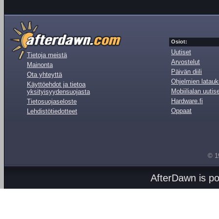
Osiot:
Uutiset
Tietoja meistä
Arvostelut
Mainonta
Päivän diili
Ota yhteyttä
Ohjelmien latauk
Käyttöehdot ja tietoa
Mobiilialan uutis
yksityisyydensuojasta
Hardware.fi
Tietosuojaseloste
Oppaat
Lehdistötiedotteet
© 1
AfterDawn is p