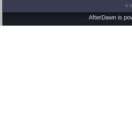
© 1
AfterDawn is p