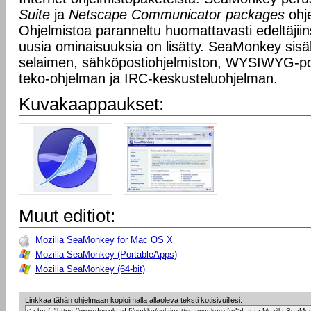
Suite
ja
Netscape Communicator packages
ohje
Ohjelmistoa paranneltu huomattavasti edeltäjiin
uusia ominaisuuksia on lisätty. SeaMonkey si
selaimen, sähköpostiohjelmiston, WYSIWYG-p
teko-ohjelman ja IRC-keskusteluohjelman.
Kuvakaappaukset:
Muut editiot:
Mozilla SeaMonkey for Mac OS X
Mozilla SeaMonkey (PortableApps)
Mozilla SeaMonkey (64-bit)
Linkkaa tähän ohjelmaan kopioimalla allaoleva teksti kotisivuillesi: