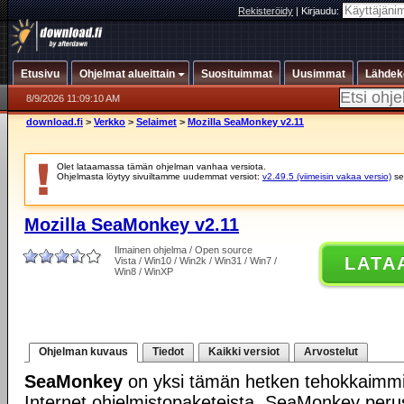
Rekisteröidy
|
Kirjaudu:
Etusivu
Ohjelmat alueittain
Suosituimmat
Uusimmat
Lähdek
8/9/2026 11:09:10 AM
download.fi
>
Verkko
>
Selaimet
>
Mozilla SeaMonkey v2.11
Olet lataamassa tämän ohjelman vanhaa versiota.
Ohjelmasta löytyy sivuiltamme uudemmat versiot:
v2.49.5 (viimeisin vakaa versio)
se
Mozilla SeaMonkey v2.11
Ilmainen ohjelma / Open source
LATA
Vista / Win10 / Win2k / Win31 / Win7 /
Win8 / WinXP
Ohjelman kuvaus
Tiedot
Kaikki versiot
Arvostelut
SeaMonkey
on yksi tämän hetken tehokkaimmis
Internet ohjelmistopaketeista. SeaMonkey per