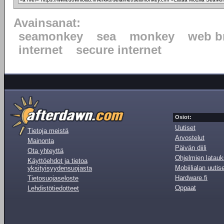
Avainsanat:
seamonkey
sea
monkey
web b
internet
secure internet
Osiot:
Uutiset
Tietoja meistä
Arvostelut
Mainonta
Päivän diili
Ota yhteyttä
Ohjelmien latauk
Käyttöehdot ja tietoa
Mobiilialan uutis
yksityisyydensuojasta
Hardware.fi
Tietosuojaseloste
Oppaat
Lehdistötiedotteet