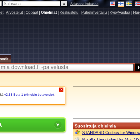
|
Salasana hukassa
set
|
Arvostelut
|
Oppaat
|
Ohjelmat
|
Keskustelu
|
Puhelinvertailu
|
Kysy/Vastaa
|
Har
oodit
X
kä
v2.33 Beta 1 (viimeisin betaversio)
.
A
Suosittuja ohjelmia
STANDARD Codecs for Window
Mozilla Thunderbird for Mac OS