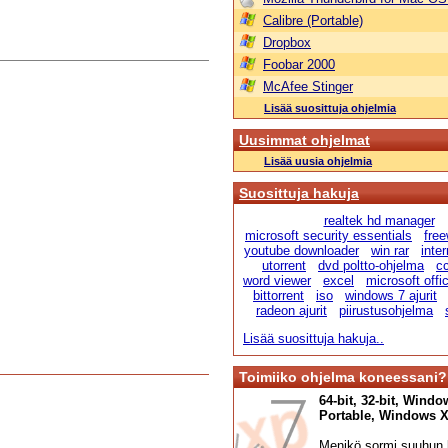
Calibre (Portable)
Dropbox
Foobar 2000
McAfee Stinger
Lisää suosittuja ohjelmia
Uusimmat ohjelmat
Lisää uusia ohjelmia
Suosittuja hakuja
realtek hd manager
microsoft security essentials
fre
youtube downloader
win rar
inte
utorrent
dvd poltto-ohjelma
cc
word viewer
excel
microsoft offi
bittorrent
iso
windows 7 ajurit
radeon ajurit
piirustusohjelma
Lisää suosittuja hakuja..
Toimiiko ohjelma koneessani?
64-bit, 32-bit, Windo
Portable, Windows XP,
Menikö sormi suuhun l