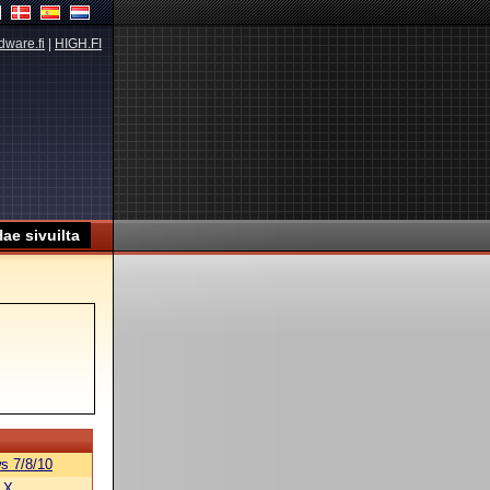
dware.fi
|
HIGH.FI
s 7/8/10
 X