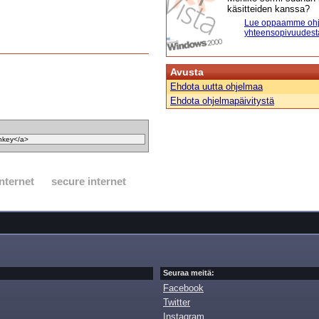
käsitteiden kanssa?
Lue oppaamme ohj
yhteensopivuudest
Avusta
Ehdota uutta ohjelmaa
Ehdota ohjelmapäivitystä
internet
secure internet
Seuraa meitä:
Facebook
Twitter
Instagram