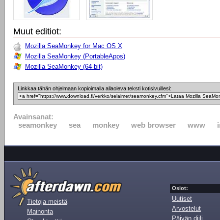
Muut editiot:
Mozilla SeaMonkey for Mac OS X
Mozilla SeaMonkey (PortableApps)
Mozilla SeaMonkey (64-bit)
Linkkaa tähän ohjelmaan kopioimalla allaoleva teksti kotisivuillesi:
Avainsanat:
seamonkey
sea
monkey
web browser
www
Osiot:
Uutiset
Tietoja meistä
Arvostelut
Mainonta
Päivän diili