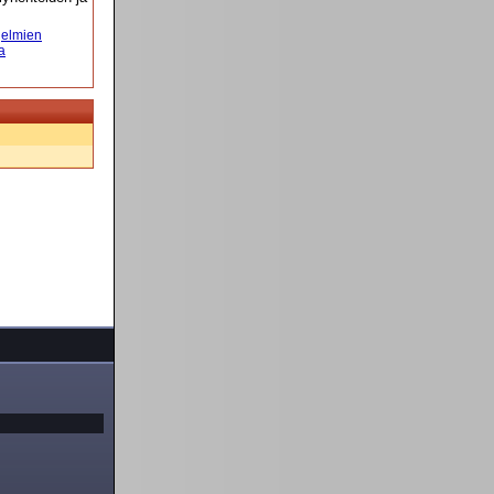
elmien
a