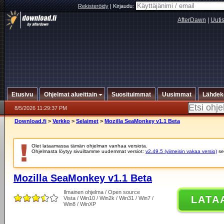
Rekisteröidy
|
Kirjaudu:
AfterDawn
|
Uuti
Etusivu
Ohjelmat alueittain
Suosituimmat
Uusimmat
Lähdek
8/5/2026 11:29:37 PM
Download.fi
>
Verkko
>
Selaimet
>
Mozilla SeaMonkey v1.1 Beta
Olet lataamassa tämän ohjelman vanhaa versiota.
Ohjelmasta löytyy sivuiltamme uudemmat versiot:
v2.49.5 (viimeisin vakaa versio)
se
Mozilla SeaMonkey v1.1 Beta
Ilmainen ohjelma / Open source
LATA
Vista / Win10 / Win2k / Win31 / Win7 /
Win8 / WinXP