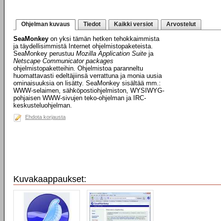
Ohjelman kuvaus
Tiedot
Kaikki versiot
Arvostelut
SeaMonkey
on yksi tämän hetken tehokkaimmista
ja täydellisimmistä Internet ohjelmistopaketeista.
SeaMonkey perustuu
Mozilla Application Suite
ja
Netscape Communicator packages
ohjelmistopaketteihin. Ohjelmistoa paranneltu
huomattavasti edeltäjiinsä verrattuna ja monia uusia
ominaisuuksia on lisätty. SeaMonkey sisältää mm.:
WWW-selaimen, sähköpostiohjelmiston, WYSIWYG-
pohjaisen WWW-sivujen teko-ohjelman ja IRC-
keskusteluohjelman.
Ehdota korjausta
Kuvakaappaukset: