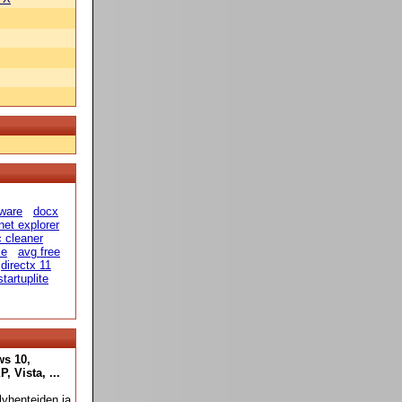
eware
docx
rnet explorer
 cleaner
ce
avg free
directx 11
startuplite
ws 10,
 Vista, ...
yhenteiden ja