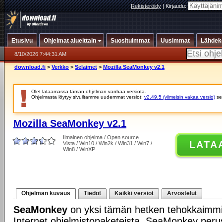
Rekisteröidy
|
Kirjaudu:
Etusivu
Ohjelmat alueittain
Suosituimmat
Uusimmat
Lähdek
8/10/2026 7:44:31 AM
download.fi
>
Verkko
>
Selaimet
>
Mozilla SeaMonkey v2.1
Olet lataamassa tämän ohjelman vanhaa versiota.
Ohjelmasta löytyy sivuiltamme uudemmat versiot:
v2.49.5 (viimeisin vakaa versio)
se
Mozilla SeaMonkey v2.1
Ilmainen ohjelma / Open source
LATA
Vista / Win10 / Win2k / Win31 / Win7 /
Win8 / WinXP
Ohjelman kuvaus
Tiedot
Kaikki versiot
Arvostelut
SeaMonkey
on yksi tämän hetken tehokkaimmis
Internet ohjelmistopaketeista. SeaMonkey per