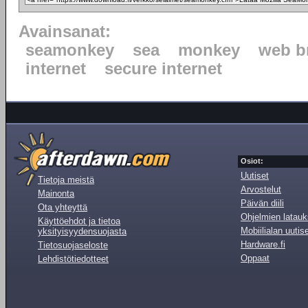
Avainsanat:
seamonkey
sea
monkey
web b
internet
secure internet
Osiot:
Uutiset
Tietoja meistä
Arvostelut
Mainonta
Päivän diili
Ota yhteyttä
Ohjelmien latauk
Käyttöehdot ja tietoa
Mobiilialan uutis
yksityisyydensuojasta
Hardware.fi
Tietosuojaseloste
Oppaat
Lehdistötiedotteet