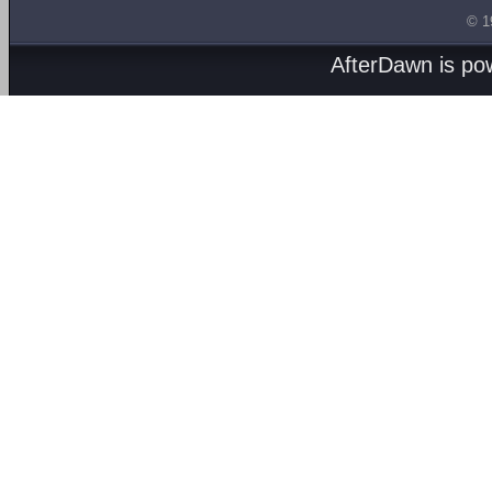
© 1
AfterDawn is p