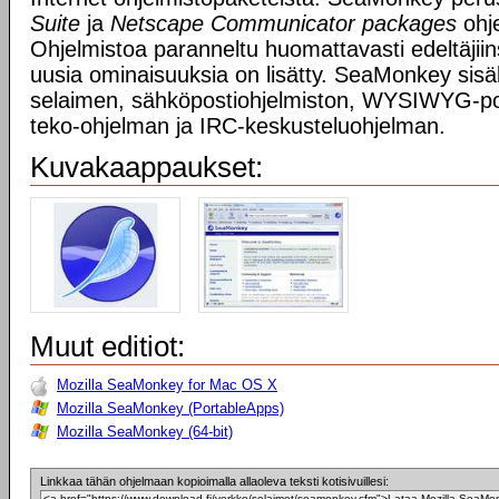
Suite
ja
Netscape Communicator packages
ohje
Ohjelmistoa paranneltu huomattavasti edeltäjiin
uusia ominaisuuksia on lisätty. SeaMonkey si
selaimen, sähköpostiohjelmiston, WYSIWYG-p
teko-ohjelman ja IRC-keskusteluohjelman.
Kuvakaappaukset:
Muut editiot:
Mozilla SeaMonkey for Mac OS X
Mozilla SeaMonkey (PortableApps)
Mozilla SeaMonkey (64-bit)
Linkkaa tähän ohjelmaan kopioimalla allaoleva teksti kotisivuillesi: