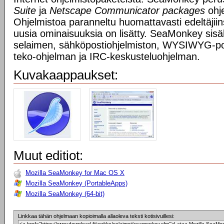
Suite
ja
Netscape Communicator packages
ohje
Ohjelmistoa paranneltu huomattavasti edeltäjiin
uusia ominaisuuksia on lisätty. SeaMonkey si
selaimen, sähköpostiohjelmiston, WYSIWYG-p
teko-ohjelman ja IRC-keskusteluohjelman.
Kuvakaappaukset:
Muut editiot:
Mozilla SeaMonkey for Mac OS X
Mozilla SeaMonkey (PortableApps)
Mozilla SeaMonkey (64-bit)
Linkkaa tähän ohjelmaan kopioimalla allaoleva teksti kotisivuillesi: