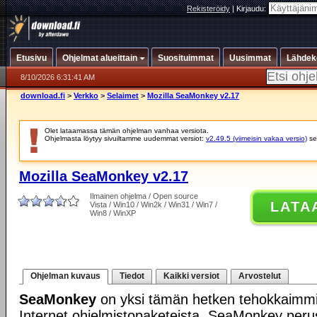
Rekisteröidy
|
Kirjaudu:
Etusivu
Ohjelmat alueittain
Suosituimmat
Uusimmat
Lähdek
8/10/2026 6:31:41 AM
download.fi
>
Verkko
>
Selaimet
>
Mozilla SeaMonkey v2.17
Olet lataamassa tämän ohjelman vanhaa versiota.
Ohjelmasta löytyy sivuiltamme uudemmat versiot:
v2.49.5 (viimeisin vakaa versio)
se
Mozilla SeaMonkey v2.17
Ilmainen ohjelma / Open source
LATA
Vista / Win10 / Win2k / Win31 / Win7 /
Win8 / WinXP
Ohjelman kuvaus
Tiedot
Kaikki versiot
Arvostelut
SeaMonkey
on yksi tämän hetken tehokkaimmis
Internet ohjelmistopaketeista. SeaMonkey per