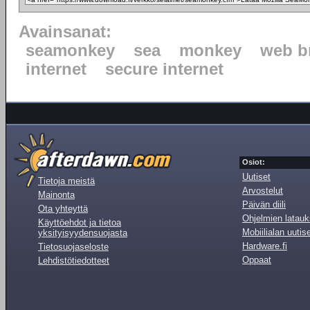
Avainsanat:
seamonkey
sea
monkey
web b
internet
secure internet
Osiot:
Uutiset
Tietoja meistä
Arvostelut
Mainonta
Päivän diili
Ota yhteyttä
Ohjelmien latauk
Käyttöehdot ja tietoa
Mobiilialan uutis
yksityisyydensuojasta
Hardware.fi
Tietosuojaseloste
Oppaat
Lehdistötiedotteet