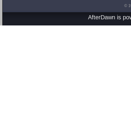
© 1
AfterDawn is p