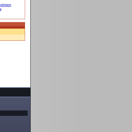
elmien
a