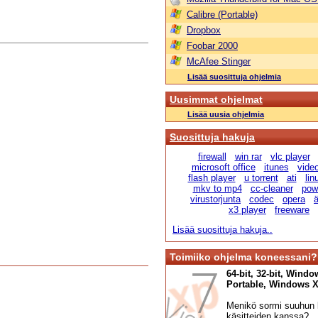
Calibre (Portable)
Dropbox
Foobar 2000
McAfee Stinger
Lisää suosittuja ohjelmia
Uusimmat ohjelmat
Lisää uusia ohjelmia
Suosittuja hakuja
firewall
win rar
vlc player
microsoft office
itunes
vide
flash player
u torrent
ati
lin
mkv to mp4
cc-cleaner
pow
virustorjunta
codec
opera
ä
x3 player
freeware
Lisää suosittuja hakuja..
Toimiiko ohjelma koneessani?
64-bit, 32-bit, Windo
Portable, Windows XP,
Menikö sormi suuhun l
käsitteiden kanssa?