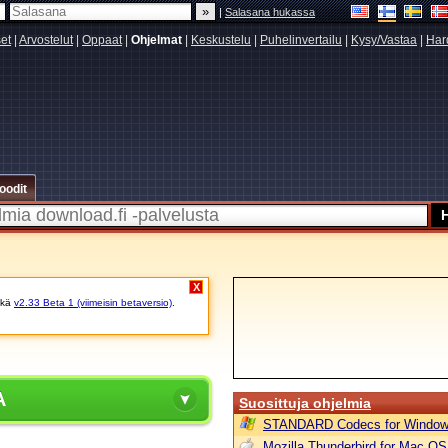
|
Salasana hukassa
set
|
Arvostelut
|
Oppaat
|
Ohjelmat
|
Keskustelu
|
Puhelinvertailu
|
Kysy/Vastaa
|
Har
oodit
X
kä
v2.33 Beta 1 (viimeisin betaversio)
.
A
Suosittuja ohjelmia
STANDARD Codecs for Window
Mozilla Thunderbird for Mac OS