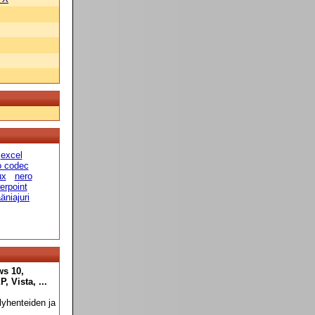
excel
o codec
ux
nero
erpoint
äniajuri
ws 10,
 Vista, ...
yhenteiden ja