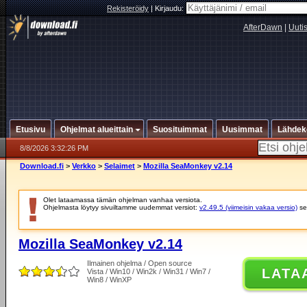
Rekisteröidy
|
Kirjaudu:
AfterDawn
|
Uuti
Etusivu
Ohjelmat alueittain
Suosituimmat
Uusimmat
Lähdek
8/8/2026 3:32:26 PM
Download.fi
>
Verkko
>
Selaimet
>
Mozilla SeaMonkey v2.14
Olet lataamassa tämän ohjelman vanhaa versiota.
Ohjelmasta löytyy sivuiltamme uudemmat versiot:
v2.49.5 (viimeisin vakaa versio)
se
Mozilla SeaMonkey v2.14
Ilmainen ohjelma / Open source
LATA
Vista / Win10 / Win2k / Win31 / Win7 /
Win8 / WinXP