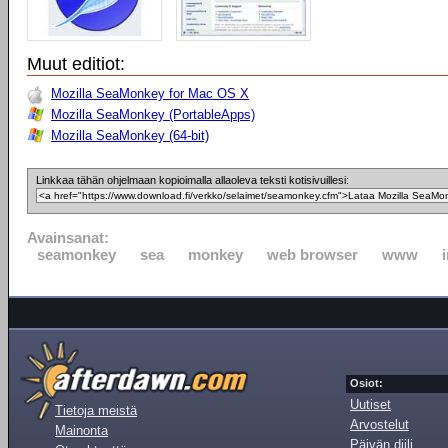
Muut editiot:
Mozilla SeaMonkey for Mac OS X
Mozilla SeaMonkey (PortableApps)
Mozilla SeaMonkey (64-bit)
Linkkaa tähän ohjelmaan kopioimalla allaoleva teksti kotisivuillesi:
Avainsanat:
seamonkey
sea
monkey
web browser
www
Osiot:
Uutiset
Tietoja meistä
Arvostelut
Mainonta
Päivän diili