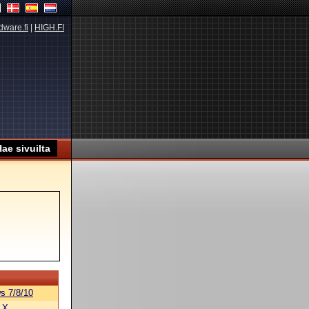
dware.fi
|
HIGH.FI
s 7/8/10
 X