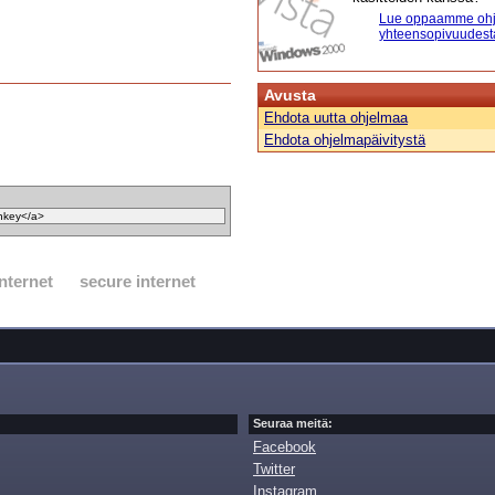
Lue oppaamme ohj
yhteensopivuudest
Avusta
Ehdota uutta ohjelmaa
Ehdota ohjelmapäivitystä
internet
secure internet
Seuraa meitä:
Facebook
Twitter
Instagram