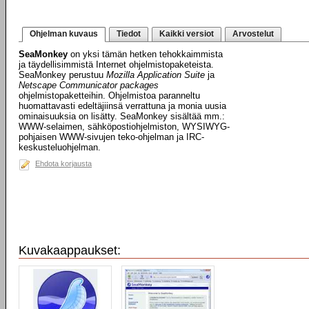
Ohjelman kuvaus
Tiedot
Kaikki versiot
Arvostelut
SeaMonkey
on yksi tämän hetken tehokkaimmista
ja täydellisimmistä Internet ohjelmistopaketeista.
SeaMonkey perustuu
Mozilla Application Suite
ja
Netscape Communicator packages
ohjelmistopaketteihin. Ohjelmistoa paranneltu
huomattavasti edeltäjiinsä verrattuna ja monia uusia
ominaisuuksia on lisätty. SeaMonkey sisältää mm.:
WWW-selaimen, sähköpostiohjelmiston, WYSIWYG-
pohjaisen WWW-sivujen teko-ohjelman ja IRC-
keskusteluohjelman.
Ehdota korjausta
Kuvakaappaukset: