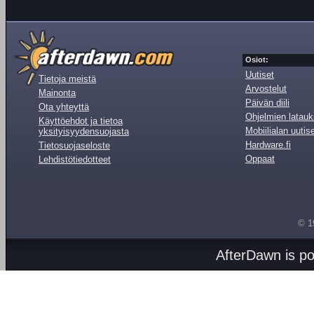
Osiot:
Uutiset
Tietoja meistä
Arvostelut
Mainonta
Päivän diili
Ota yhteyttä
Ohjelmien latauk
Käyttöehdot ja tietoa
Mobiilialan uutis
yksityisyydensuojasta
Hardware.fi
Tietosuojaseloste
Oppaat
Lehdistötiedotteet
© 1
AfterDawn is p