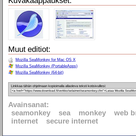
Kuvakaappaukset:
Muut editiot:
Mozilla SeaMonkey for Mac OS X
Mozilla SeaMonkey (PortableApps)
Mozilla SeaMonkey (64-bit)
Linkkaa tähän ohjelmaan kopioimalla allaoleva teksti kotisivuillesi:
Avainsanat:
seamonkey
sea
monkey
web b
internet
secure internet