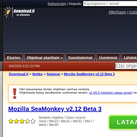
Rekisteröidy
|
Kirjaudu:
AfterDawn
|
Uuti
Etusivu
Ohjelmat alueittain
Suosituimmat
Uusimmat
Lähdek
8/6/2026 9:51:23 PM
Download.fi
>
Verkko
>
Selaimet
>
Mozilla SeaMonkey v2.12 Beta 3
Olet lataamassa tämän ohjelman vanhaa versiota.
Ohjelmasta löytyy sivuiltamme uudemmat versiot:
v2.49.5 (viimeisin vakaa versio)
se
Mozilla SeaMonkey v2.12 Beta 3
Ilmainen ohjelma / Open source
LATA
Vista / Win10 / Win2k / Win31 / Win7 /
Win8 / WinXP