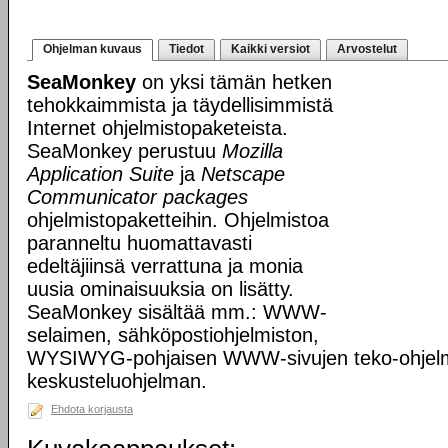
Ohjelman kuvaus
Tiedot
Kaikki versiot
Arvostelut
SeaMonkey
on yksi tämän hetken
tehokkaimmista ja täydellisimmistä
Internet ohjelmistopaketeista.
SeaMonkey perustuu
Mozilla
Application Suite
ja
Netscape
Communicator packages
ohjelmistopaketteihin. Ohjelmistoa
paranneltu huomattavasti
edeltäjiinsä verrattuna ja monia
uusia ominaisuuksia on lisätty.
SeaMonkey sisältää mm.: WWW-
selaimen, sähköpostiohjelmiston,
WYSIWYG-pohjaisen WWW-sivujen teko-ohjelm
keskusteluohjelman.
Ehdota korjausta