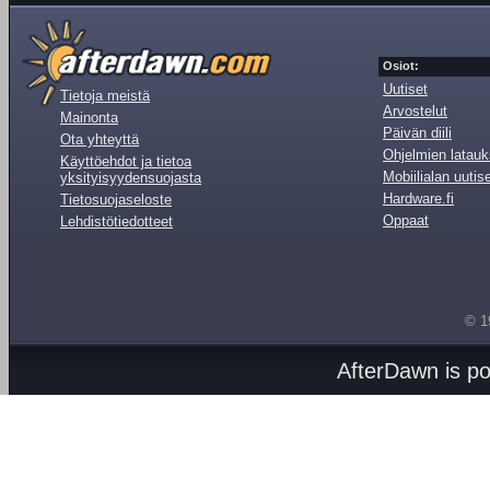
Osiot:
Uutiset
Tietoja meistä
Arvostelut
Mainonta
Päivän diili
Ota yhteyttä
Ohjelmien latauk
Käyttöehdot ja tietoa
Mobiilialan uutis
yksityisyydensuojasta
Hardware.fi
Tietosuojaseloste
Oppaat
Lehdistötiedotteet
© 1
AfterDawn is p