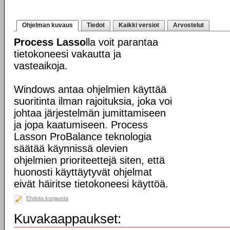
Ohjelman kuvaus
Tiedot
Kaikki versiot
Arvostelut
Process Lasso
lla voit parantaa
tietokoneesi vakautta ja
vasteaikoja.
Windows antaa ohjelmien käyttää
suoritinta ilman rajoituksia, joka voi
johtaa järjestelmän jumittamiseen
ja jopa kaatumiseen. Process
Lasson ProBalance teknologia
säätää käynnissä olevien
ohjelmien prioriteettejä siten, että
huonosti käyttäytyvät ohjelmat
eivät häiritse tietokoneesi käyttöä.
Ehdota korjausta
Kuvakaappaukset: