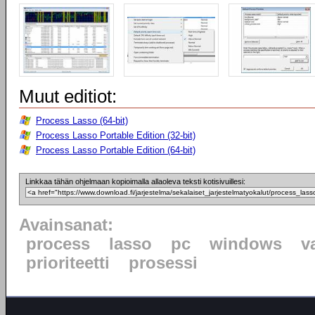
Muut editiot:
Process Lasso (64-bit)
Process Lasso Portable Edition (32-bit)
Process Lasso Portable Edition (64-bit)
Linkkaa tähän ohjelmaan kopioimalla allaoleva teksti kotisivuillesi:
Avainsanat:
process
lasso
pc
windows
v
prioriteetti
prosessi