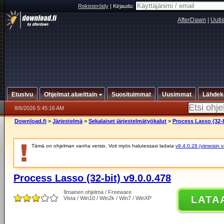
Rekisteröidy
|
Kirjaudu:
AfterDawn
|
Uuti
Etusivu
Ohjelmat alueittain
Suosituimmat
Uusimmat
Lähdek
8/6/2026 5:45:16 AM
Download.fi
>
Järjestelmä
>
Sekalaiset järjestelmätyökalut
>
Process Lasso (32-b
Tämä on ohjelman vanha versio. Voit myös halutessasi ladata
v9.4.0.28 (viimeisin 
Process Lasso (32-bit) v9.0.0.478
Ilmainen ohjelma / Freeware
LATA
Vista / Win10 / Win2k / Win7 / WinXP